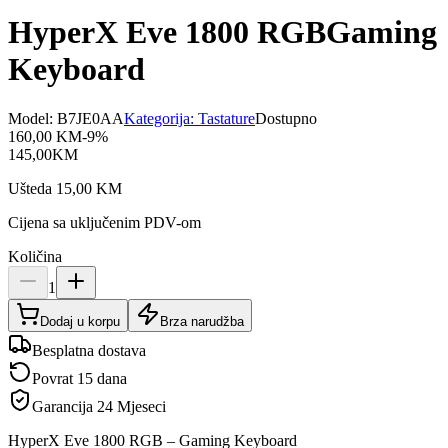
HyperX Eve 1800 RGBGaming
Keyboard
Model:
B7JE0AA
Kategorija:
Tastature
Dostupno
160,00
KM
-
9
%
145,00
KM
Ušteda
15,00
KM
Cijena sa uključenim PDV-om
Količina
1
Dodaj u korpu
Brza narudžba
Besplatna dostava
Povrat 15 dana
Garancija
24 Mjeseci
HyperX Eve 1800 RGB – Gaming Keyboard