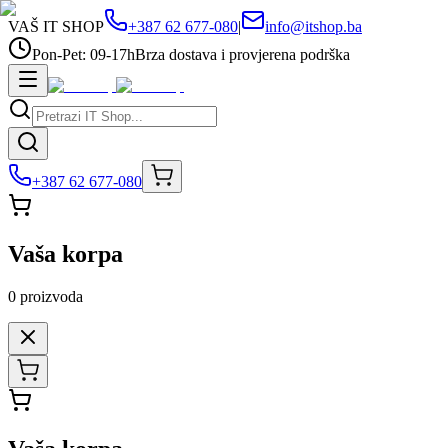
VAŠ IT SHOP
+387 62 677-080
|
info@itshop.ba
Pon-Pet: 09-17h
Brza dostava i provjerena podrška
+387 62 677-080
Vaša korpa
0
proizvoda