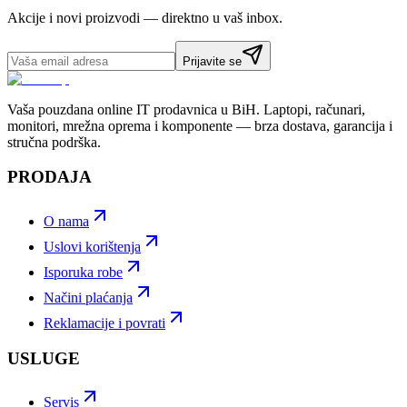
Akcije i novi proizvodi — direktno u vaš inbox.
Prijavite se
Vaša pouzdana online IT prodavnica u BiH. Laptopi, računari,
monitori, mrežna oprema i komponente — brza dostava, garancija i
stručna podrška.
PRODAJA
O nama
Uslovi korištenja
Isporuka robe
Načini plaćanja
Reklamacije i povrati
USLUGE
Servis