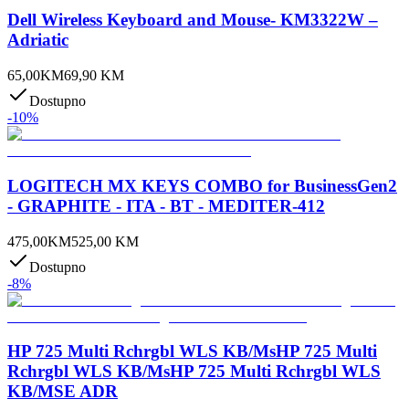
Dell Wireless Keyboard and Mouse- KM3322W –
Adriatic
65,00
KM
69,90
KM
Dostupno
-
10
%
LOGITECH MX KEYS COMBO for BusinessGen2
- GRAPHITE - ITA - BT - MEDITER-412
475,00
KM
525,00
KM
Dostupno
-
8
%
HP 725 Multi Rchrgbl WLS KB/MsHP 725 Multi
Rchrgbl WLS KB/MsHP 725 Multi Rchrgbl WLS
KB/MSE ADR