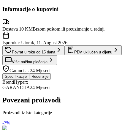
Informacije o kupovini
Dostava 10 KM
Brzom poštom ili preuzimanje u radnji
Isporuka:
Utorak, 11. August 2026.
Povrat u roku od
15
dana
PDV uključen u cijenu
Više načina plaćanja
Garancija:
24 Mjeseci
Specifikacije
Recenzije
Brend
Hyperx
GARANCIJA
24 Mjeseci
Povezani proizvodi
Proizvodi iz iste kategorije
-
7
%