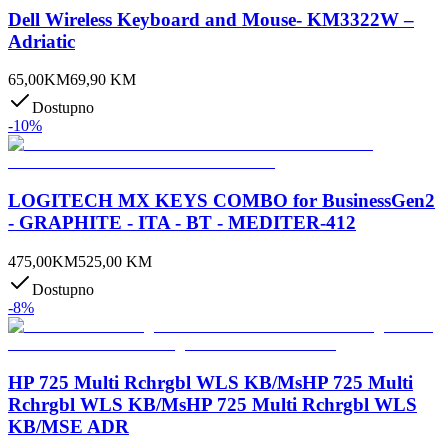
Dell Wireless Keyboard and Mouse- KM3322W –
Adriatic
65,00
KM
69,90
KM
Dostupno
-
10
%
LOGITECH MX KEYS COMBO for BusinessGen2
- GRAPHITE - ITA - BT - MEDITER-412
475,00
KM
525,00
KM
Dostupno
-
8
%
HP 725 Multi Rchrgbl WLS KB/MsHP 725 Multi
Rchrgbl WLS KB/MsHP 725 Multi Rchrgbl WLS
KB/MSE ADR