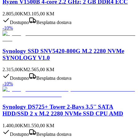
Ryzen V1500B 4-core 2.2 GHz; 2 GB DDR4 ECC
2.805,00
KM
3.105,00
KM
Dostupno
Besplatna dostava
-
10
%
Synology SSD SNV5420-800G M.2 2280 NVMe
SYNOLOGY V1.0
2.315,00
KM
2.565,00
KM
Dostupno
Besplatna dostava
-
10
%
Synology DS725+ Tower 2-Bays 3.5'' SATA
HDD/SSD 2 x M.2 2280 NVMe SSD CPU AMD
1.400,00
KM
1.550,00
KM
Dostupno
Besplatna dostava