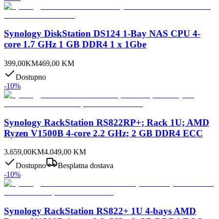
Synology DiskStation DS124 1-Bay NAS CPU 4-
core 1.7 GHz 1 GB DDR4 1 x 1Gbe
399,00
KM
469,00
KM
Dostupno
-
10
%
Synology RackStation RS822RP+; Rack 1U; AMD
Ryzen V1500B 4-core 2.2 GHz; 2 GB DDR4 ECC
3.659,00
KM
4.049,00
KM
Dostupno
Besplatna dostava
-
10
%
Synology RackStation RS822+ 1U 4-bays AMD