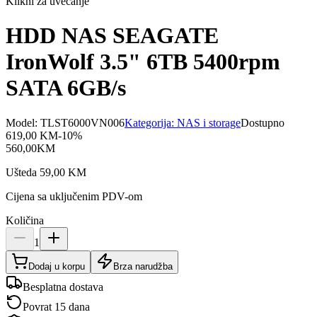
Klikni za uvećanje
HDD NAS SEAGATE
IronWolf 3.5" 6TB 5400rpm
SATA 6GB/s
Model:
TLST6000VN006
Kategorija:
NAS i storage
Dostupno
619,00
KM
-
10
%
560,00
KM
Ušteda
59,00
KM
Cijena sa uključenim PDV-om
Količina
1
Dodaj u korpu
Brza narudžba
Besplatna dostava
Povrat 15 dana