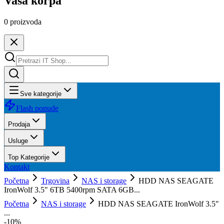
Vaša korpa
0
proizvoda
Sve kategorije
Flash ponude
Prodaja
Usluge
Top Kategorije
Kontakt
Početna
Trgovina
NAS i storage
HDD NAS SEAGATE
IronWolf 3.5" 6TB 5400rpm SATA 6GB...
Početna
NAS i storage
HDD NAS SEAGATE IronWolf 3.5"
...
-
10
%