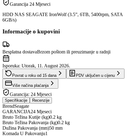
Garancija
24 Mjeseci
HDD NAS SEAGATE IronWolf (3.5”, 6TB, 5400rpm, SATA
6GB/s)
Informacije o kupovini
Besplatna dostava
Brzom poštom ili preuzimanje u radnji
Isporuka:
Utorak, 11. August 2026.
Povrat u roku od
15
dana
PDV uključen u cijenu
Više načina plaćanja
Garancija:
24 Mjeseci
Specifikacije
Recenzije
Brend
Seagate
GARANCIJA
24 Mjeseci
Bruto Težina Kutije (kg)
0.2 kg
Bruto Težina Pakovanja (kg)
0.2 kg
Dužina Pakovanja (mm)
50 mm
Komada U Pakovanju
1