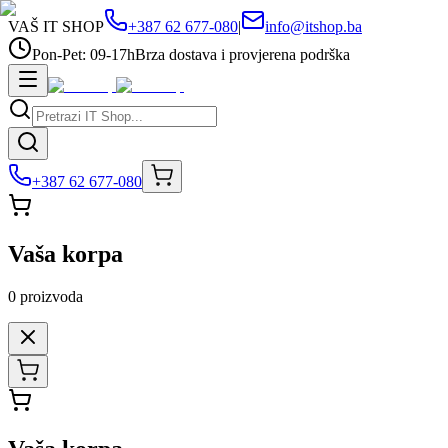
VAŠ IT SHOP
+387 62 677-080
|
info@itshop.ba
Pon-Pet: 09-17h
Brza dostava i provjerena podrška
+387 62 677-080
Vaša korpa
0
proizvoda