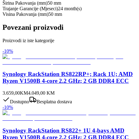
Širina Pakovanja (mm)
50 mm
Trajanje Garancije (Mjeseci)
24 month(s)
Visina Pakovanja (mm)
50 mm
Povezani proizvodi
Proizvodi iz iste kategorije
-
10
%
Synology RackStation RS822RP+; Rack 1U; AMD
Ryzen V1500B 4-core 2.2 GHz; 2 GB DDR4 ECC
3.659,00
KM
4.049,00
KM
Dostupno
Besplatna dostava
-
10
%
Synology RackStation RS822+ 1U 4-bays AMD
Ryzen V1500B 4-core 2.2 GHz; 2 GB DDR4 ECC