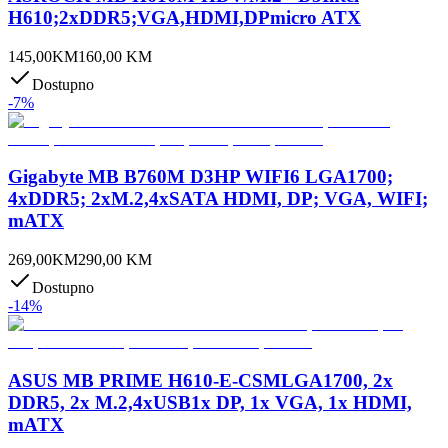
H610;2xDDR5;VGA,HDMI,DPmicro ATX
145,00
KM
160,00
KM
Dostupno
-
7
%
Gigabyte MB B760M D3HP WIFI6 LGA1700;
4xDDR5; 2xM.2,4xSATA HDMI, DP; VGA, WIFI;
mATX
269,00
KM
290,00
KM
Dostupno
-
14
%
ASUS MB PRIME H610-E-CSMLGA1700, 2x
DDR5, 2x M.2,4xUSB1x DP, 1x VGA, 1x HDMI,
mATX