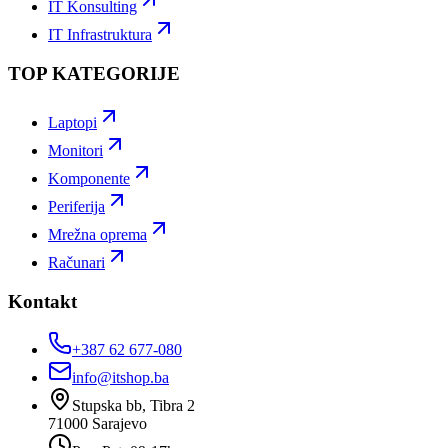
IT Konsulting
IT Infrastruktura
TOP KATEGORIJE
Laptopi
Monitori
Komponente
Periferija
Mrežna oprema
Računari
Kontakt
+387 62 677-080
info@itshop.ba
Stupska bb, Tibra 2
71000
Sarajevo