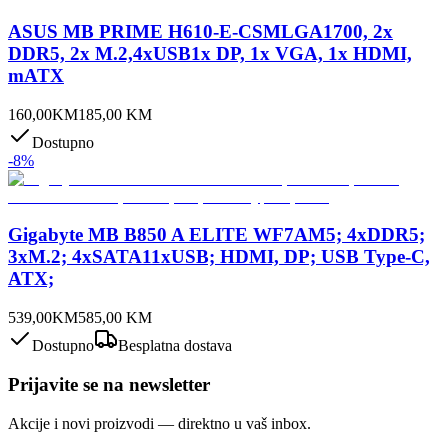
ASUS MB PRIME H610-E-CSMLGA1700, 2x
DDR5, 2x M.2,4xUSB1x DP, 1x VGA, 1x HDMI,
mATX
160,00
KM
185,00
KM
Dostupno
-
8
%
Gigabyte MB B850 A ELITE WF7AM5; 4xDDR5;
3xM.2; 4xSATA11xUSB; HDMI, DP; USB Type-C,
ATX;
539,00
KM
585,00
KM
Dostupno
Besplatna dostava
Prijavite se na newsletter
Akcije i novi proizvodi — direktno u vaš inbox.