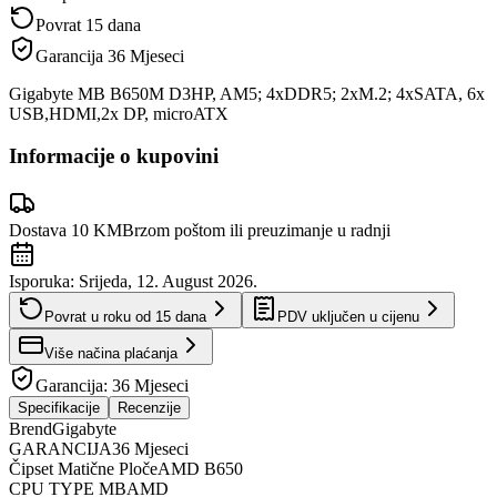
Povrat 15 dana
Garancija
36 Mjeseci
Gigabyte MB B650M D3HP, AM5; 4xDDR5; 2xM.2; 4xSATA, 6x
USB,HDMI,2x DP, microATX
Informacije o kupovini
Dostava 10 KM
Brzom poštom ili preuzimanje u radnji
Isporuka:
Srijeda, 12. August 2026.
Povrat u roku od
15
dana
PDV uključen u cijenu
Više načina plaćanja
Garancija:
36 Mjeseci
Specifikacije
Recenzije
Brend
Gigabyte
GARANCIJA
36 Mjeseci
Čipset Matične Ploče
AMD B650
CPU TYPE MB
AMD