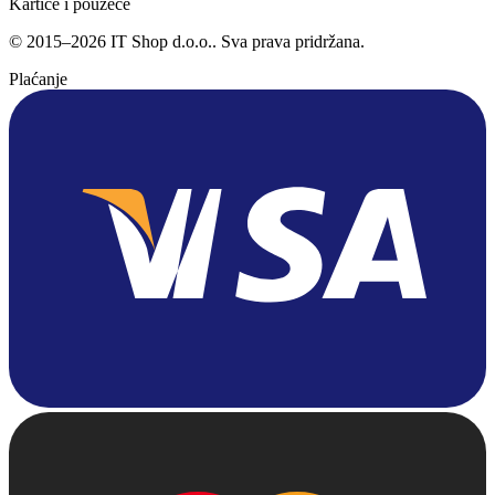
Kartice i pouzeće
©
2015
–
2026
IT Shop d.o.o.
. Sva prava pridržana.
Plaćanje