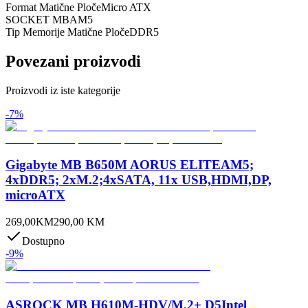
Format Matične Ploče
Micro ATX
SOCKET MB
AM5
Tip Memorije Matične Ploče
DDR5
Povezani proizvodi
Proizvodi iz iste kategorije
-
7
%
Gigabyte MB B650M AORUS ELITEAM5;
4xDDR5; 2xM.2;4xSATA, 11x USB,HDMI,DP,
microATX
269,00
KM
290,00
KM
Dostupno
-
9
%
ASROCK MB H610M-HDV/M.2+ D5Intel