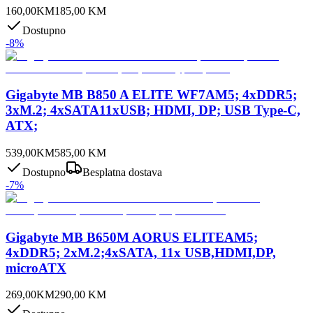
160,00
KM
185,00
KM
Dostupno
-
8
%
Gigabyte MB B850 A ELITE WF7AM5; 4xDDR5;
3xM.2; 4xSATA11xUSB; HDMI, DP; USB Type-C,
ATX;
539,00
KM
585,00
KM
Dostupno
Besplatna dostava
-
7
%
Gigabyte MB B650M AORUS ELITEAM5;
4xDDR5; 2xM.2;4xSATA, 11x USB,HDMI,DP,
microATX
269,00
KM
290,00
KM