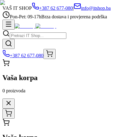
VAŠ IT SHOP
+387 62 677-080
|
info@itshop.ba
Pon-Pet: 09-17h
Brza dostava i provjerena podrška
+387 62 677-080
Vaša korpa
0
proizvoda