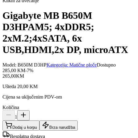
Klikni za uvećanje
Gigabyte MB B650M
D3HPAM5; 4xDDR5;
2xM.2;4xSATA, 6x
USB,HDMI,2x DP, microATX
Model:
B650M D3HP
Kategorija:
Matične ploče
Dostupno
285,00
KM
-
7
%
265,00
KM
Ušteda
20,00
KM
Cijena sa uključenim PDV-om
Količina
1
Dodaj u korpu
Brza narudžba
Besplatna dostava