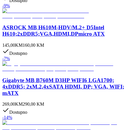
Dostupno
-
9
%
ASROCK MB H610M-HDV/M.2+ D5Intel
H610;2xDDR5;VGA,HDMI,DPmicro ATX
145,00
KM
160,00
KM
Dostupno
-
7
%
Gigabyte MB B760M D3HP WIFI6 LGA1700;
4xDDR5; 2xM.2,4xSATA HDMI, DP; VGA, WIFI;
mATX
269,00
KM
290,00
KM
Dostupno
-
14
%