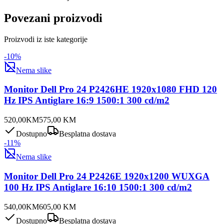
Povezani proizvodi
Proizvodi iz iste kategorije
-
10
%
Nema slike
Monitor Dell Pro 24 P2426HE 1920x1080 FHD 120
Hz IPS Antiglare 16:9 1500:1 300 cd/m2
520,00
KM
575,00
KM
Dostupno
Besplatna dostava
-
11
%
Nema slike
Monitor Dell Pro 24 P2426E 1920x1200 WUXGA
100 Hz IPS Antiglare 16:10 1500:1 300 cd/m2
540,00
KM
605,00
KM
Dostupno
Besplatna dostava