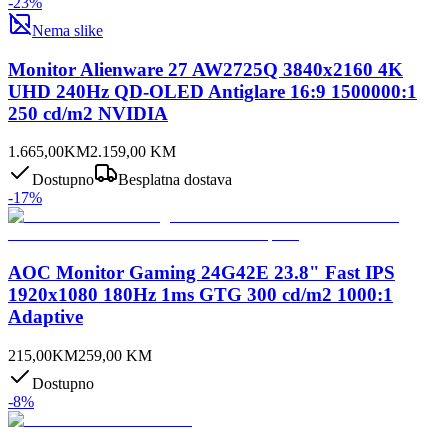
-
23
%
Nema slike
Monitor Alienware 27 AW2725Q 3840x2160 4K
UHD 240Hz QD-OLED Antiglare 16:9 1500000:1
250 cd/m2 NVIDIA
1.665,00
KM
2.159,00
KM
Dostupno
Besplatna dostava
-
17
%
AOC Monitor Gaming 24G42E 23.8" Fast IPS
1920x1080 180Hz 1ms GTG 300 cd/m2 1000:1
Adaptive
215,00
KM
259,00
KM
Dostupno
-
8
%