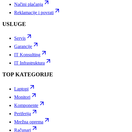
Načini plaćanja
Reklamacije i povrati
USLUGE
Servis
Garancije
IT Konsulting
IT Infrastruktura
TOP KATEGORIJE
Laptopi
Monitori
Komponente
Periferija
Mrežna oprema
Računari