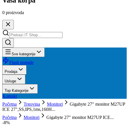
Vaša korpa
0
proizvoda
Sve kategorije
Flash ponude
Prodaja
Usluge
Top Kategorije
Kontakt
Početna
Trgovina
Monitori
Gigabyte 27" monitor M27UP
ICE 27",SS,IPS,1ms,160H...
Početna
Monitori
Gigabyte 27" monitor M27UP ICE...
-
8
%