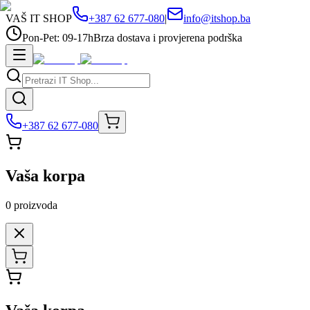
VAŠ IT SHOP
+387 62 677-080
|
info@itshop.ba
Pon-Pet: 09-17h
Brza dostava i provjerena podrška
+387 62 677-080
Vaša korpa
0
proizvoda