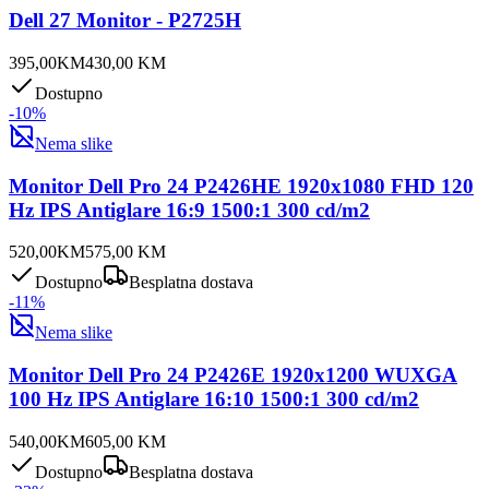
Dell 27 Monitor - P2725H
395,00
KM
430,00
KM
Dostupno
-
10
%
Nema slike
Monitor Dell Pro 24 P2426HE 1920x1080 FHD 120
Hz IPS Antiglare 16:9 1500:1 300 cd/m2
520,00
KM
575,00
KM
Dostupno
Besplatna dostava
-
11
%
Nema slike
Monitor Dell Pro 24 P2426E 1920x1200 WUXGA
100 Hz IPS Antiglare 16:10 1500:1 300 cd/m2
540,00
KM
605,00
KM
Dostupno
Besplatna dostava