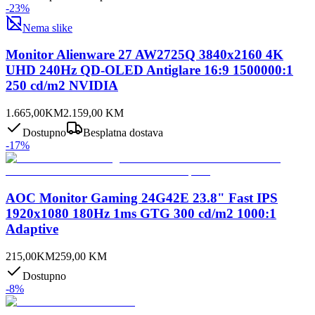
-
23
%
Nema slike
Monitor Alienware 27 AW2725Q 3840x2160 4K
UHD 240Hz QD-OLED Antiglare 16:9 1500000:1
250 cd/m2 NVIDIA
1.665,00
KM
2.159,00
KM
Dostupno
Besplatna dostava
-
17
%
AOC Monitor Gaming 24G42E 23.8" Fast IPS
1920x1080 180Hz 1ms GTG 300 cd/m2 1000:1
Adaptive
215,00
KM
259,00
KM
Dostupno
-
8
%