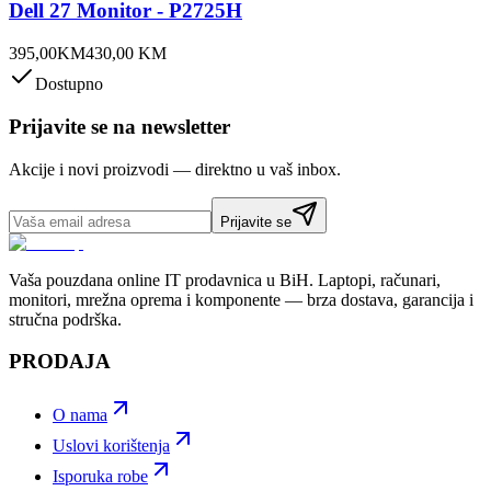
Dell 27 Monitor - P2725H
395,00
KM
430,00
KM
Dostupno
Prijavite se na newsletter
Akcije i novi proizvodi — direktno u vaš inbox.
Prijavite se
Vaša pouzdana online IT prodavnica u BiH. Laptopi, računari,
monitori, mrežna oprema i komponente — brza dostava, garancija i
stručna podrška.
PRODAJA
O nama
Uslovi korištenja
Isporuka robe