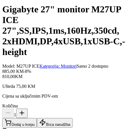
Gigabyte 27" monitor M27UP
ICE
27",SS,IPS,1ms,160Hz,350cd,
2xHDMI,DP,4xUSB,1xUSB-C,-
height
Model:
M27UP ICE
Kategorija:
Monitori
Samo 2 dostupno
885,00
KM
-
8
%
810,00
KM
Ušteda
75,00
KM
Cijena sa uključenim PDV-om
Količina
1
Dodaj u korpu
Brza narudžba