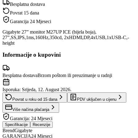
Besplatna dostava
Povrat 15 dana
Garancija
24 Mjeseci
Gigabyte 27” monitor M27UP ICE (bijela boja),
27”,SS,IPS,1ms,160Hz,350cd, 2xHDMI,DP,4xUSB,1xUSB-C,-
height
Informacije o kupovini
Besplatna dostava
Brzom poštom ili preuzimanje u radnji
Isporuka:
Srijeda, 12. August 2026.
Povrat u roku od
15
dana
PDV uključen u cijenu
Više načina plaćanja
Garancija:
24 Mjeseci
Specifikacije
Recenzije
Brend
Gigabyte
GARANCIJA
24 Mjeseci