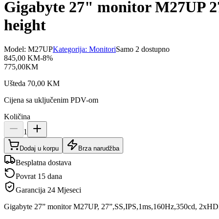
Gigabyte 27" monitor M27UP 
height
Model:
M27UP
Kategorija:
Monitori
Samo 2 dostupno
845,00
KM
-
8
%
775,00
KM
Ušteda
70,00
KM
Cijena sa uključenim PDV-om
Količina
1
Dodaj u korpu
Brza narudžba
Besplatna dostava
Povrat 15 dana
Garancija
24 Mjeseci
Gigabyte 27” monitor M27UP, 27”,SS,IPS,1ms,160Hz,350cd, 2x