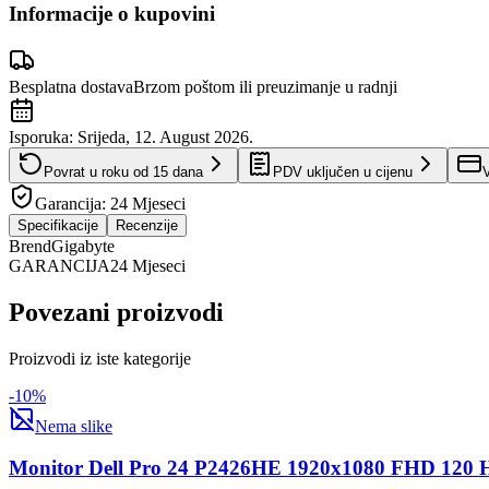
Informacije o kupovini
Besplatna dostava
Brzom poštom ili preuzimanje u radnji
Isporuka:
Srijeda, 12. August 2026.
Povrat u roku od
15
dana
PDV uključen u cijenu
V
Garancija:
24 Mjeseci
Specifikacije
Recenzije
Brend
Gigabyte
GARANCIJA
24 Mjeseci
Povezani proizvodi
Proizvodi iz iste kategorije
-
10
%
Nema slike
Monitor Dell Pro 24 P2426HE 1920x1080 FHD 120 Hz