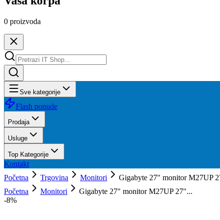
Vaša korpa
0
proizvoda
Sve kategorije
Flash ponude
Prodaja
Usluge
Top Kategorije
Kontakt
Početna
Trgovina
Monitori
Gigabyte 27" monitor M27UP 2
Početna
Monitori
Gigabyte 27" monitor M27UP 27"...
-
8
%