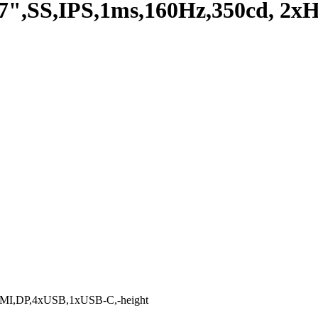
27",SS,IPS,1ms,160Hz,350cd, 2
HDMI,DP,4xUSB,1xUSB-C,-height