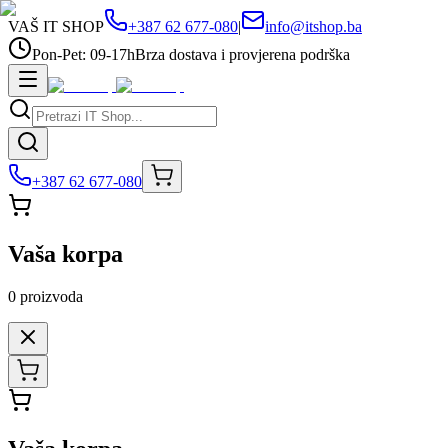
VAŠ IT SHOP
+387 62 677-080
|
info@itshop.ba
Pon-Pet: 09-17h
Brza dostava i provjerena podrška
+387 62 677-080
Vaša korpa
0
proizvoda