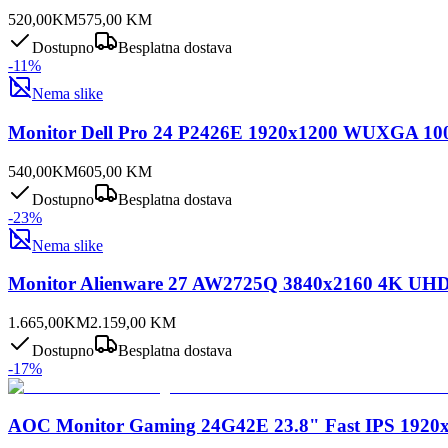
520,00
KM
575,00
KM
Dostupno
Besplatna dostava
-
11
%
Nema slike
Monitor Dell Pro 24 P2426E 1920x1200 WUXGA 100 
540,00
KM
605,00
KM
Dostupno
Besplatna dostava
-
23
%
Nema slike
Monitor Alienware 27 AW2725Q 3840x2160 4K UHD
1.665,00
KM
2.159,00
KM
Dostupno
Besplatna dostava
-
17
%
AOC Monitor Gaming 24G42E 23.8" Fast IPS 1920x