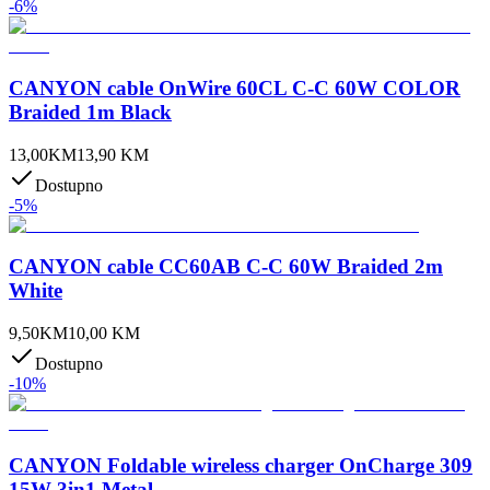
-
6
%
CANYON cable OnWire 60CL C-C 60W COLOR
Braided 1m Black
13,00
KM
13,90
KM
Dostupno
-
5
%
CANYON cable CC60AB C-C 60W Braided 2m
White
9,50
KM
10,00
KM
Dostupno
-
10
%
CANYON Foldable wireless charger OnCharge 309
15W 3in1 Metal