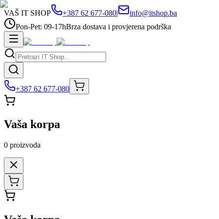
VAŠ IT SHOP
+387 62 677-080
|
info@itshop.ba
Pon-Pet: 09-17h
Brza dostava i provjerena podrška
+387 62 677-080
Vaša korpa
0
proizvoda