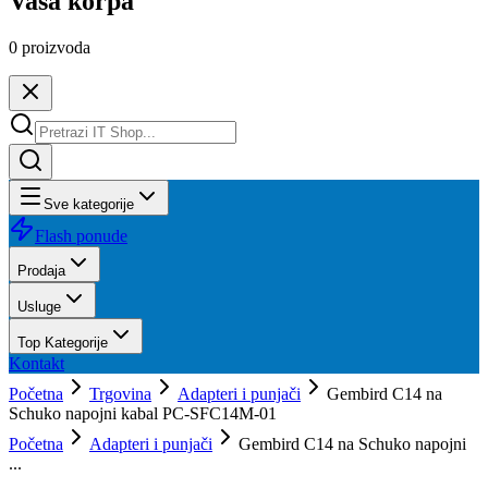
Vaša korpa
0
proizvoda
Sve kategorije
Flash ponude
Prodaja
Usluge
Top Kategorije
Kontakt
Početna
Trgovina
Adapteri i punjači
Gembird C14 na
Schuko napojni kabal PC-SFC14M-01
Početna
Adapteri i punjači
Gembird C14 na Schuko napojni
...