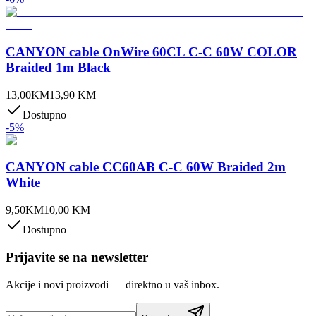
CANYON cable OnWire 60CL C-C 60W COLOR
Braided 1m Black
13,00
KM
13,90
KM
Dostupno
-
5
%
CANYON cable CC60AB C-C 60W Braided 2m
White
9,50
KM
10,00
KM
Dostupno
Prijavite se na newsletter
Akcije i novi proizvodi — direktno u vaš inbox.