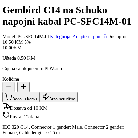
Gembird C14 na Schuko
napojni kabal PC-SFC14M-01
Model:
PC-SFC14M-01
Kategorija:
Adapteri i punjači
Dostupno
10,50
KM
-
5
%
10,00
KM
Ušteda
0,50
KM
Cijena sa uključenim PDV-om
Količina
1
Dodaj u korpu
Brza narudžba
Dostava od 10 KM
Povrat 15 dana
IEC 320 C14, Connector 1 gender: Male, Connector 2 gender:
Female, Cable length: 0.15 m.