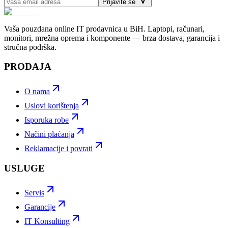
Prijavite se
Vaša pouzdana online IT prodavnica u BiH. Laptopi, računari,
monitori, mrežna oprema i komponente — brza dostava, garancija i
stručna podrška.
PRODAJA
O nama
Uslovi korištenja
Isporuka robe
Načini plaćanja
Reklamacije i povrati
USLUGE
Servis
Garancije
IT Konsulting