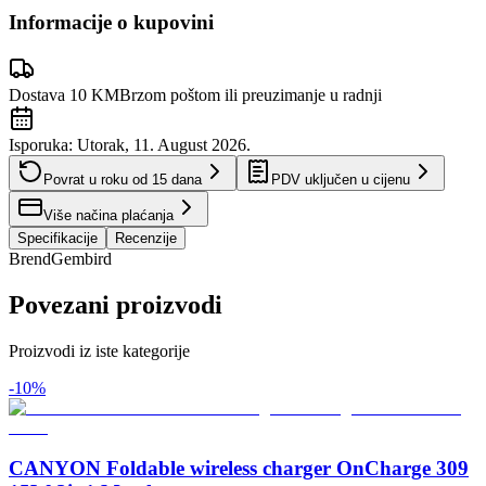
Informacije o kupovini
Dostava 10 KM
Brzom poštom ili preuzimanje u radnji
Isporuka:
Utorak, 11. August 2026.
Povrat u roku od
15
dana
PDV uključen u cijenu
Više načina plaćanja
Specifikacije
Recenzije
Brend
Gembird
Povezani proizvodi
Proizvodi iz iste kategorije
-
10
%
CANYON Foldable wireless charger OnCharge 309