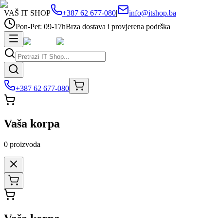
VAŠ IT SHOP
+387 62 677-080
|
info@itshop.ba
Pon-Pet: 09-17h
Brza dostava i provjerena podrška
+387 62 677-080
Vaša korpa
0
proizvoda