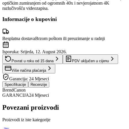
optičkim zumiranjem od ogromnih 40x i nevjerojatnom 4K
razlučivošću videozapisa.
Informacije o kupovini
Besplatna dostava
Brzom poštom ili preuzimanje u radnji
Isporuka:
Srijeda, 12. August 2026.
Povrat u roku od
15
dana
PDV uključen u cijenu
Više načina plaćanja
Garancija:
24 Mjeseci
Specifikacije
Recenzije
Brend
Canon
GARANCIJA
24 Mjeseci
Povezani proizvodi
Proizvodi iz iste kategorije