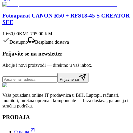
Fotoaparat CANON R50 + RFS18-45 S CREATOR
SEE
1.660,00
KM
1.795,00
KM
Dostupno
Besplatna dostava
Prijavite se na newsletter
Akcije i novi proizvodi — direktno u vaš inbox.
Prijavite se
Vaša pouzdana online IT prodavnica u BiH. Laptopi, računari,
monitori, mrežna oprema i komponente — brza dostava, garancija i
stručna podrška.
PRODAJA
O nama