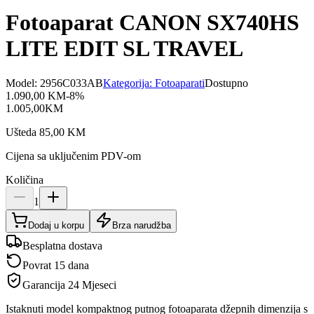
Fotoaparat CANON SX740HS
LITE EDIT SL TRAVEL
Model:
2956C033AB
Kategorija:
Fotoaparati
Dostupno
1.090,00
KM
-
8
%
1.005,00
KM
Ušteda
85,00
KM
Cijena sa uključenim PDV-om
Količina
1
Dodaj u korpu
Brza narudžba
Besplatna dostava
Povrat 15 dana
Garancija
24 Mjeseci
Istaknuti model kompaktnog putnog fotoaparata džepnih dimenzija s