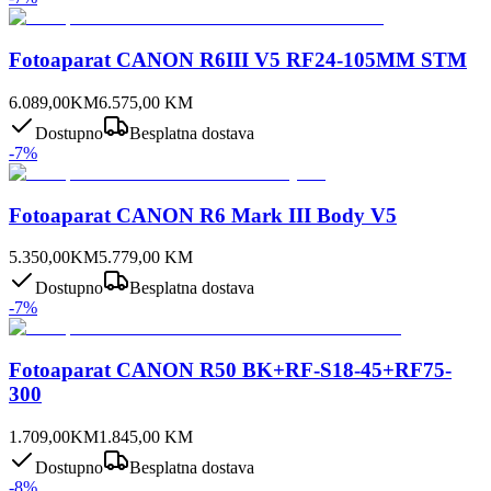
Fotoaparat CANON R6III V5 RF24-105MM STM
6.089,00
KM
6.575,00
KM
Dostupno
Besplatna dostava
-
7
%
Fotoaparat CANON R6 Mark III Body V5
5.350,00
KM
5.779,00
KM
Dostupno
Besplatna dostava
-
7
%
Fotoaparat CANON R50 BK+RF-S18-45+RF75-
300
1.709,00
KM
1.845,00
KM
Dostupno
Besplatna dostava
-
8
%