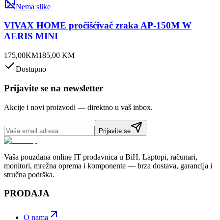
Nema slike
VIVAX HOME pročišćivač zraka AP-150M W
AERIS MINI
175,00
KM
185,00
KM
Dostupno
Prijavite se na newsletter
Akcije i novi proizvodi — direktno u vaš inbox.
Prijavite se
Vaša pouzdana online IT prodavnica u BiH. Laptopi, računari,
monitori, mrežna oprema i komponente — brza dostava, garancija i
stručna podrška.
PRODAJA
O nama