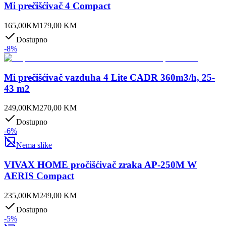
Mi prečišćivač 4 Compact
165,00
KM
179,00
KM
Dostupno
-
8
%
Mi prečišćivač vazduha 4 Lite CADR 360m3/h, 25-
43 m2
249,00
KM
270,00
KM
Dostupno
-
6
%
Nema slike
VIVAX HOME pročišćivač zraka AP-250M W
AERIS Compact
235,00
KM
249,00
KM
Dostupno
-
5
%