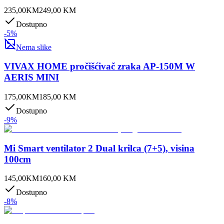
235,00
KM
249,00
KM
Dostupno
-
5
%
Nema slike
VIVAX HOME pročišćivač zraka AP-150M W
AERIS MINI
175,00
KM
185,00
KM
Dostupno
-
9
%
Mi Smart ventilator 2 Dual krilca (7+5), visina
100cm
145,00
KM
160,00
KM
Dostupno
-
8
%