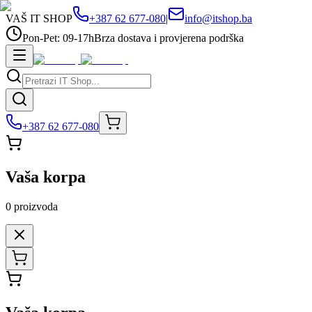
VAŠ IT SHOP
+387 62 677-080
|
info@itshop.ba
Pon-Pet: 09-17h
Brza dostava i provjerena podrška
+387 62 677-080
Vaša korpa
0
proizvoda