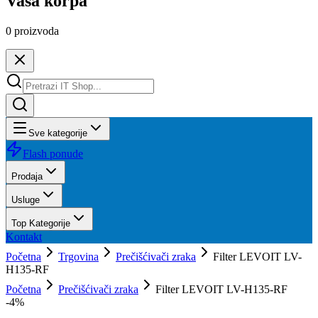
Vaša korpa
0
proizvoda
Sve kategorije
Flash ponude
Prodaja
Usluge
Top Kategorije
Kontakt
Početna
Trgovina
Prečišćivači zraka
Filter LEVOIT LV-
H135-RF
Početna
Prečišćivači zraka
Filter LEVOIT LV-H135-RF
-
4
%