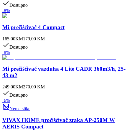
Dostupno
-
8
%
Mi prečišćivač 4 Compact
165,00
KM
179,00
KM
Dostupno
-
8
%
Mi prečišćivač vazduha 4 Lite CADR 360m3/h, 25-
43 m2
249,00
KM
270,00
KM
Dostupno
-
6
%
Nema slike
VIVAX HOME pročišćivač zraka AP-250M W
AERIS Compact