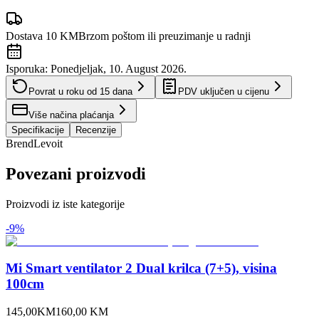
Dostava 10 KM
Brzom poštom ili preuzimanje u radnji
Isporuka:
Ponedjeljak, 10. August 2026.
Povrat u roku od
15
dana
PDV uključen u cijenu
Više načina plaćanja
Specifikacije
Recenzije
Brend
Levoit
Povezani proizvodi
Proizvodi iz iste kategorije
-
9
%
Mi Smart ventilator 2 Dual krilca (7+5), visina
100cm
145,00
KM
160,00
KM