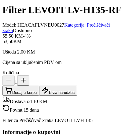
Filter LEVOIT LV-H135-RF
Model:
HEACAFLVNEU0027
Kategorija:
Prečišćivači
zraka
Dostupno
55,50
KM
-
4
%
53,50
KM
Ušteda
2,00
KM
Cijena sa uključenim PDV-om
Količina
1
Dodaj u korpu
Brza narudžba
Dostava od 10 KM
Povrat 15 dana
Filter za Prečišćivač Zraka LEVOIT LVH 135
Informacije o kupovini