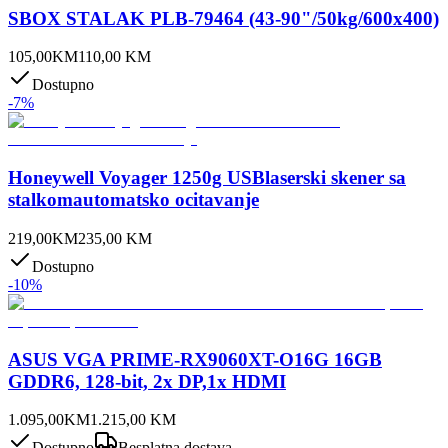
SBOX STALAK PLB-79464 (43-90"/50kg/600x400)
105,00
KM
110,00
KM
Dostupno
-
7
%
Honeywell Voyager 1250g USBlaserski skener sa
stalkomautomatsko ocitavanje
219,00
KM
235,00
KM
Dostupno
-
10
%
ASUS VGA PRIME-RX9060XT-O16G 16GB
GDDR6, 128-bit, 2x DP,1x HDMI
1.095,00
KM
1.215,00
KM
Dostupno
Besplatna dostava