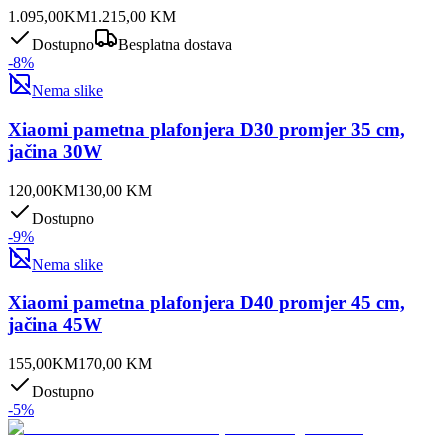
1.095,00
KM
1.215,00
KM
Dostupno
Besplatna dostava
-
8
%
Nema slike
Xiaomi pametna plafonjera D30 promjer 35 cm,
jačina 30W
120,00
KM
130,00
KM
Dostupno
-
9
%
Nema slike
Xiaomi pametna plafonjera D40 promjer 45 cm,
jačina 45W
155,00
KM
170,00
KM
Dostupno
-
5
%