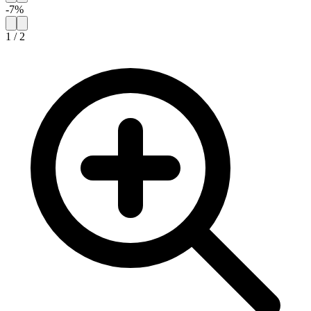
-
7
%
1
/
2