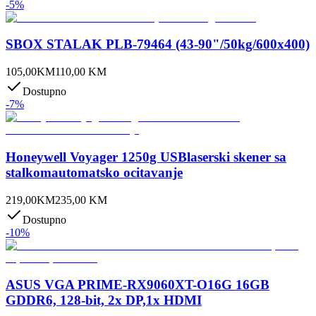
-
5
%
SBOX STALAK PLB-79464 (43-90"/50kg/600x400)
105,00
KM
110,00
KM
Dostupno
-
7
%
Honeywell Voyager 1250g USBlaserski skener sa
stalkomautomatsko ocitavanje
219,00
KM
235,00
KM
Dostupno
-
10
%
ASUS VGA PRIME-RX9060XT-O16G 16GB
GDDR6, 128-bit, 2x DP,1x HDMI