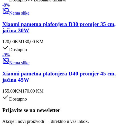
-
8
%
Nema slike
Xiaomi pametna plafonjera D30 promjer 35 cm,
jačina 30W
120,00
KM
130,00
KM
Dostupno
-
9
%
Nema slike
Xiaomi pametna plafonjera D40 promjer 45 cm,
jačina 45W
155,00
KM
170,00
KM
Dostupno
Prijavite se na newsletter
Akcije i novi proizvodi — direktno u vaš inbox.