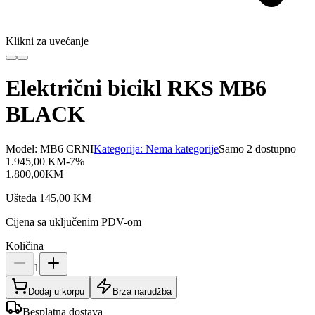
Klikni za uvećanje
Električni bicikl RKS MB6
BLACK
Model:
MB6 CRNI
Kategorija:
Nema kategorije
Samo 2 dostupno
1.945,00
KM
-
7
%
1.800,00
KM
Ušteda
145,00
KM
Cijena sa uključenim PDV-om
Količina
1
Dodaj u korpu
Brza narudžba
Besplatna dostava