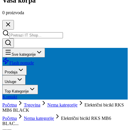
Vaša korpa
0
proizvoda
Sve kategorije
Flash ponude
Prodaja
Usluge
Top Kategorije
Kontakt
Početna
Trgovina
Nema kategorije
Električni bicikl RKS
MB6 BLACK
Početna
Nema kategorije
Električni bicikl RKS MB6
BLAC...