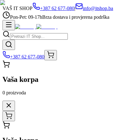
VAŠ IT SHOP
+387 62 677-080
|
info@itshop.ba
Pon-Pet: 09-17h
Brza dostava i provjerena podrška
+387 62 677-080
Vaša korpa
0
proizvoda