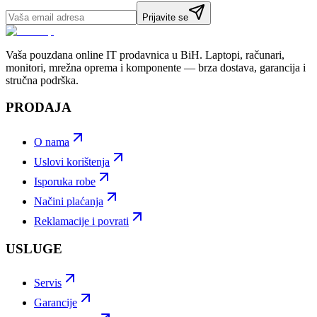
Prijavite se
Vaša pouzdana online IT prodavnica u BiH. Laptopi, računari,
monitori, mrežna oprema i komponente — brza dostava, garancija i
stručna podrška.
PRODAJA
O nama
Uslovi korištenja
Isporuka robe
Načini plaćanja
Reklamacije i povrati
USLUGE
Servis
Garancije