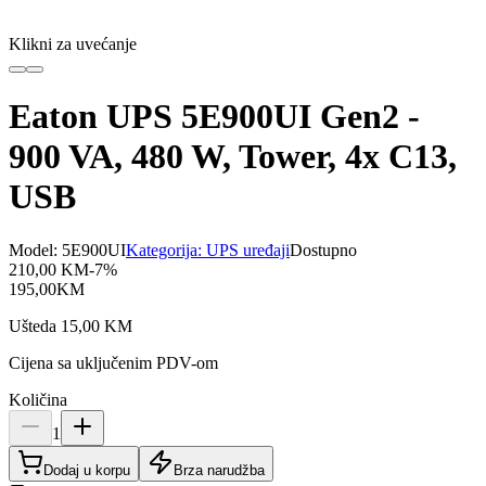
Klikni za uvećanje
Eaton UPS 5E900UI Gen2 -
900 VA, 480 W, Tower, 4x C13,
USB
Model:
5E900UI
Kategorija:
UPS uređaji
Dostupno
210,00
KM
-
7
%
195,00
KM
Ušteda
15,00
KM
Cijena sa uključenim PDV-om
Količina
1
Dodaj u korpu
Brza narudžba