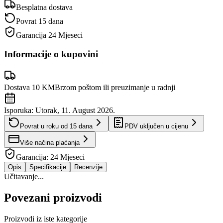
Besplatna dostava
Povrat 15 dana
Garancija
24 Mjeseci
Informacije o kupovini
Dostava 10 KM
Brzom poštom ili preuzimanje u radnji
Isporuka:
Utorak, 11. August 2026.
Povrat u roku od
15
dana
PDV uključen u cijenu
Više načina plaćanja
Garancija:
24 Mjeseci
Opis
Specifikacije
Recenzije
Učitavanje...
Povezani proizvodi
Proizvodi iz iste kategorije