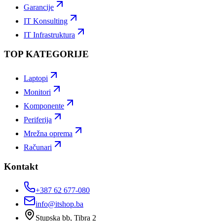
Garancije
IT Konsulting
IT Infrastruktura
TOP KATEGORIJE
Laptopi
Monitori
Komponente
Periferija
Mrežna oprema
Računari
Kontakt
+387 62 677-080
info@itshop.ba
Stupska bb, Tibra 2