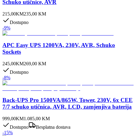
Schuko utičnice, AVR
215,00
KM
235,00
KM
Dostupno
-
9
%
APC Easy UPS 1200VA, 230V, AVR, Schuko
Sockets
245,00
KM
269,00
KM
Dostupno
-
8
%
Back-UPS Pro 1500VA/865W, Tower, 230V, 6x CEE
7/7 schuko utičnica, AVR, LCD, zamjenjiva baterija
999,00
KM
1.085,00
KM
Dostupno
Besplatna dostava
-
15
%