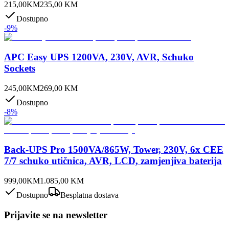
215,00
KM
235,00
KM
Dostupno
-
9
%
APC Easy UPS 1200VA, 230V, AVR, Schuko
Sockets
245,00
KM
269,00
KM
Dostupno
-
8
%
Back-UPS Pro 1500VA/865W, Tower, 230V, 6x CEE
7/7 schuko utičnica, AVR, LCD, zamjenjiva baterija
999,00
KM
1.085,00
KM
Dostupno
Besplatna dostava
Prijavite se na newsletter