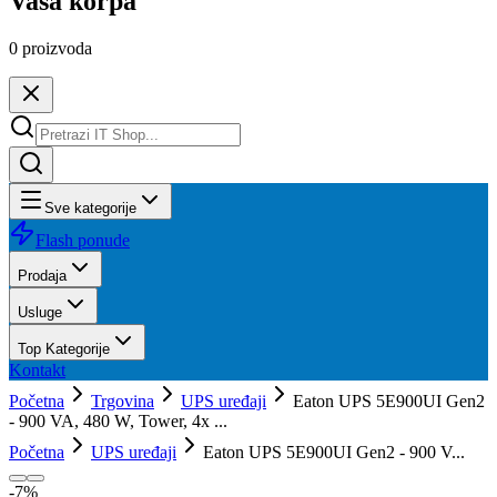
Vaša korpa
0
proizvoda
Sve kategorije
Flash ponude
Prodaja
Usluge
Top Kategorije
Kontakt
Početna
Trgovina
UPS uređaji
Eaton UPS 5E900UI Gen2
- 900 VA, 480 W, Tower, 4x ...
Početna
UPS uređaji
Eaton UPS 5E900UI Gen2 - 900 V...
-
7
%