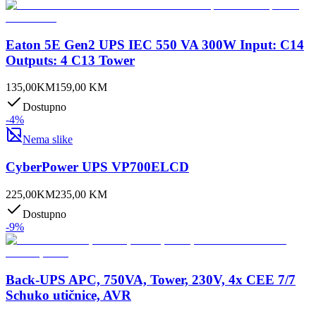
Eaton 5E Gen2 UPS IEC 550 VA 300W Input: C14
Outputs: 4 C13 Tower
135,00
KM
159,00
KM
Dostupno
-
4
%
Nema slike
CyberPower UPS VP700ELCD
225,00
KM
235,00
KM
Dostupno
-
9
%
Back-UPS APC, 750VA, Tower, 230V, 4x CEE 7/7
Schuko utičnice, AVR