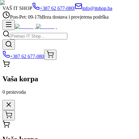
VAŠ IT SHOP
+387 62 677-080
|
info@itshop.ba
Pon-Pet: 09-17h
Brza dostava i provjerena podrška
+387 62 677-080
Vaša korpa
0
proizvoda