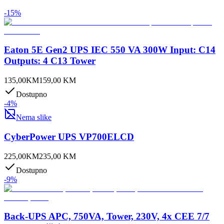
-
15
%
Eaton 5E Gen2 UPS IEC 550 VA 300W Input: C14
Outputs: 4 C13 Tower
135,00
KM
159,00
KM
Dostupno
-
4
%
Nema slike
CyberPower UPS VP700ELCD
225,00
KM
235,00
KM
Dostupno
-
9
%
Back-UPS APC, 750VA, Tower, 230V, 4x CEE 7/7