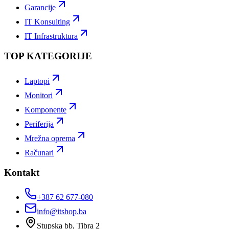
Garancije
IT Konsulting
IT Infrastruktura
TOP KATEGORIJE
Laptopi
Monitori
Komponente
Periferija
Mrežna oprema
Računari
Kontakt
+387 62 677-080
info@itshop.ba
Stupska bb, Tibra 2