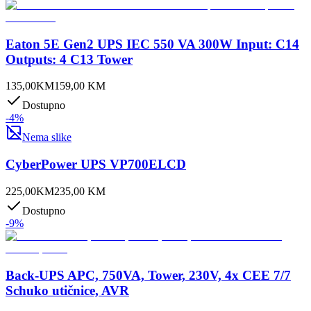
Eaton 5E Gen2 UPS IEC 550 VA 300W Input: C14
Outputs: 4 C13 Tower
135,00
KM
159,00
KM
Dostupno
-
4
%
Nema slike
CyberPower UPS VP700ELCD
225,00
KM
235,00
KM
Dostupno
-
9
%
Back-UPS APC, 750VA, Tower, 230V, 4x CEE 7/7
Schuko utičnice, AVR