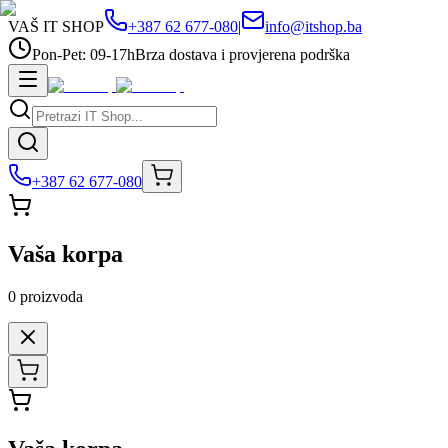
VAŠ IT SHOP
+387 62 677-080
|
info@itshop.ba
Pon-Pet: 09-17h
Brza dostava i provjerena podrška
+387 62 677-080
Vaša korpa
0
proizvoda