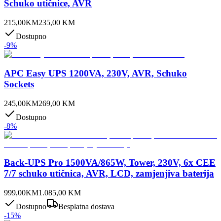
Schuko utičnice, AVR
215,00
KM
235,00
KM
Dostupno
-
9
%
APC Easy UPS 1200VA, 230V, AVR, Schuko
Sockets
245,00
KM
269,00
KM
Dostupno
-
8
%
Back-UPS Pro 1500VA/865W, Tower, 230V, 6x CEE
7/7 schuko utičnica, AVR, LCD, zamjenjiva baterija
999,00
KM
1.085,00
KM
Dostupno
Besplatna dostava
-
15
%