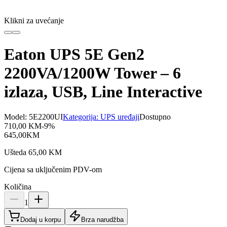
Klikni za uvećanje
Eaton UPS 5E Gen2
2200VA/1200W Tower – 6
izlaza, USB, Line Interactive
Model:
5E2200UI
Kategorija:
UPS uređaji
Dostupno
710,00
KM
-
9
%
645,00
KM
Ušteda
65,00
KM
Cijena sa uključenim PDV-om
Količina
1
Dodaj u korpu
Brza narudžba