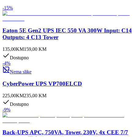
-
15
%
Eaton 5E Gen2 UPS IEC 550 VA 300W Input: C14
Outputs: 4 C13 Tower
135,00
KM
159,00
KM
Dostupno
-
4
%
Nema slike
CyberPower UPS VP700ELCD
225,00
KM
235,00
KM
Dostupno
-
9
%
Back-UPS APC, 750VA, Tower, 230V, 4x CEE 7/7