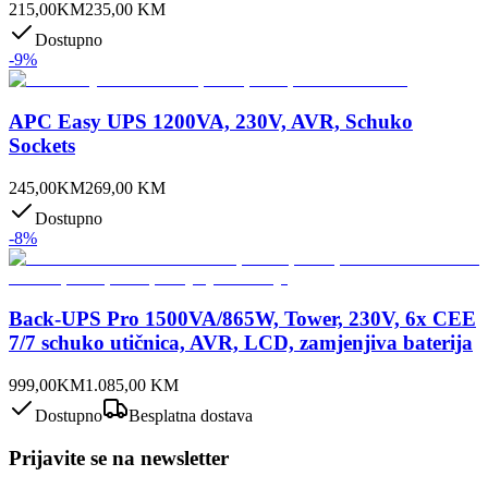
215,00
KM
235,00
KM
Dostupno
-
9
%
APC Easy UPS 1200VA, 230V, AVR, Schuko
Sockets
245,00
KM
269,00
KM
Dostupno
-
8
%
Back-UPS Pro 1500VA/865W, Tower, 230V, 6x CEE
7/7 schuko utičnica, AVR, LCD, zamjenjiva baterija
999,00
KM
1.085,00
KM
Dostupno
Besplatna dostava
Prijavite se na newsletter