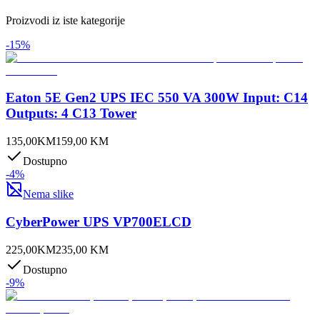
Proizvodi iz iste kategorije
-
15
%
Eaton 5E Gen2 UPS IEC 550 VA 300W Input: C14
Outputs: 4 C13 Tower
135,00
KM
159,00
KM
Dostupno
-
4
%
Nema slike
CyberPower UPS VP700ELCD
225,00
KM
235,00
KM
Dostupno
-
9
%