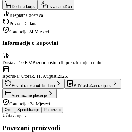
Dodaj u korpu
Brza narudžba
Besplatna dostava
Povrat 15 dana
Garancija
24 Mjeseci
Informacije o kupovini
Dostava 10 KM
Brzom poštom ili preuzimanje u radnji
Isporuka:
Utorak, 11. August 2026.
Povrat u roku od
15
dana
PDV uključen u cijenu
Više načina plaćanja
Garancija:
24 Mjeseci
Opis
Specifikacije
Recenzije
Učitavanje...
Povezani proizvodi