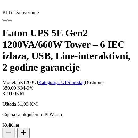
Klikni za uvećanje
Eaton UPS 5E Gen2
1200VA/660W Tower – 6 IEC
izlaza, USB, Line-interaktivni,
2 godine garancije
Model:
5E1200UI
Kategorija:
UPS uređaji
Dostupno
350,00
KM
-
9
%
319,00
KM
Ušteda
31,00
KM
Cijena sa uključenim PDV-om
Količina
1