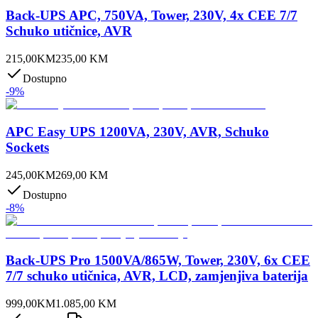
Back-UPS APC, 750VA, Tower, 230V, 4x CEE 7/7
Schuko utičnice, AVR
215,00
KM
235,00
KM
Dostupno
-
9
%
APC Easy UPS 1200VA, 230V, AVR, Schuko
Sockets
245,00
KM
269,00
KM
Dostupno
-
8
%
Back-UPS Pro 1500VA/865W, Tower, 230V, 6x CEE
7/7 schuko utičnica, AVR, LCD, zamjenjiva baterija
999,00
KM
1.085,00
KM