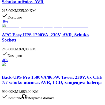
Schuko utičnice, AVR
215,00
KM
235,00
KM
Dostupno
-
9
%
APC Easy UPS 1200VA, 230V, AVR, Schuko
Sockets
245,00
KM
269,00
KM
Dostupno
-
8
%
Back-UPS Pro 1500VA/865W, Tower, 230V, 6x CEE
7/7 schuko utičnica, AVR, LCD, zamjenjiva baterija
999,00
KM
1.085,00
KM
Dostupno
Besplatna dostava