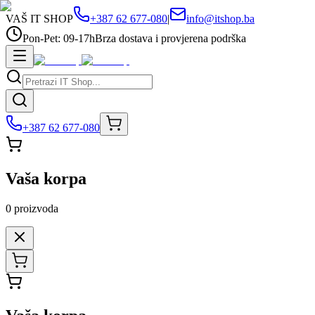
VAŠ IT SHOP
+387 62 677-080
|
info@itshop.ba
Pon-Pet: 09-17h
Brza dostava i provjerena podrška
+387 62 677-080
Vaša korpa
0
proizvoda