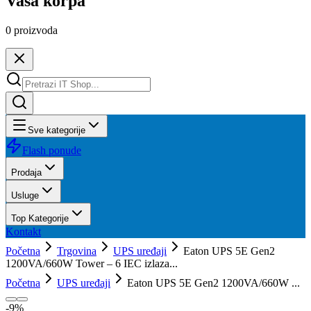
Vaša korpa
0
proizvoda
Sve kategorije
Flash ponude
Prodaja
Usluge
Top Kategorije
Kontakt
Početna
Trgovina
UPS uređaji
Eaton UPS 5E Gen2
1200VA/660W Tower – 6 IEC izlaza...
Početna
UPS uređaji
Eaton UPS 5E Gen2 1200VA/660W ...
-
9
%