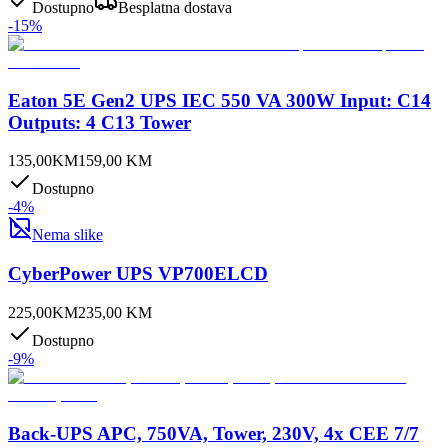
Dostupno
Besplatna dostava
-
15
%
Eaton 5E Gen2 UPS IEC 550 VA 300W Input: C14
Outputs: 4 C13 Tower
135,00
KM
159,00
KM
Dostupno
-
4
%
Nema slike
CyberPower UPS VP700ELCD
225,00
KM
235,00
KM
Dostupno
-
9
%
Back-UPS APC, 750VA, Tower, 230V, 4x CEE 7/7