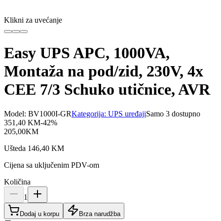
Klikni za uvećanje
Easy UPS APC, 1000VA,
Montaža na pod/zid, 230V, 4x
CEE 7/3 Schuko utičnice, AVR
Model:
BV1000I-GR
Kategorija:
UPS uređaji
Samo 3 dostupno
351,40
KM
-
42
%
205,00
KM
Ušteda
146,40
KM
Cijena sa uključenim PDV-om
Količina
1
Dodaj u korpu
Brza narudžba