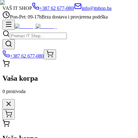
VAŠ IT SHOP
+387 62 677-080
|
info@itshop.ba
Pon-Pet: 09-17h
Brza dostava i provjerena podrška
+387 62 677-080
Vaša korpa
0
proizvoda