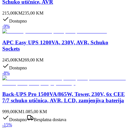
Schuko utičnice, AVR
215,00
KM
235,00
KM
Dostupno
-
9
%
APC Easy UPS 1200VA, 230V, AVR, Schuko
Sockets
245,00
KM
269,00
KM
Dostupno
-
8
%
Back-UPS Pro 1500VA/865W, Tower, 230V, 6x CEE
7/7 schuko utičnica, AVR, LCD, zamjenjiva baterija
999,00
KM
1.085,00
KM
Dostupno
Besplatna dostava
-
15
%