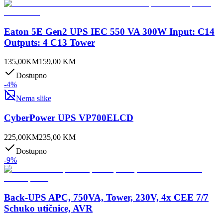
Eaton 5E Gen2 UPS IEC 550 VA 300W Input: C14
Outputs: 4 C13 Tower
135,00
KM
159,00
KM
Dostupno
-
4
%
Nema slike
CyberPower UPS VP700ELCD
225,00
KM
235,00
KM
Dostupno
-
9
%
Back-UPS APC, 750VA, Tower, 230V, 4x CEE 7/7
Schuko utičnice, AVR