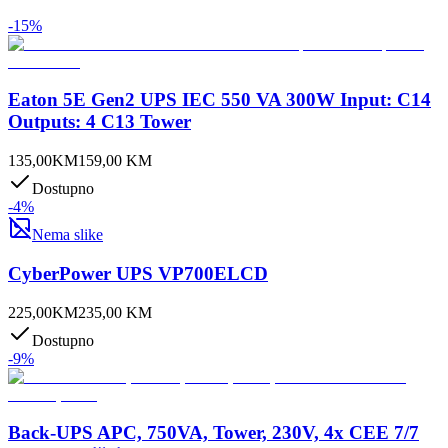
-
15
%
Eaton 5E Gen2 UPS IEC 550 VA 300W Input: C14
Outputs: 4 C13 Tower
135,00
KM
159,00
KM
Dostupno
-
4
%
Nema slike
CyberPower UPS VP700ELCD
225,00
KM
235,00
KM
Dostupno
-
9
%
Back-UPS APC, 750VA, Tower, 230V, 4x CEE 7/7