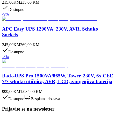
215,00
KM
235,00
KM
Dostupno
-
9
%
APC Easy UPS 1200VA, 230V, AVR, Schuko
Sockets
245,00
KM
269,00
KM
Dostupno
-
8
%
Back-UPS Pro 1500VA/865W, Tower, 230V, 6x CEE
7/7 schuko utičnica, AVR, LCD, zamjenjiva baterija
999,00
KM
1.085,00
KM
Dostupno
Besplatna dostava
Prijavite se na newsletter