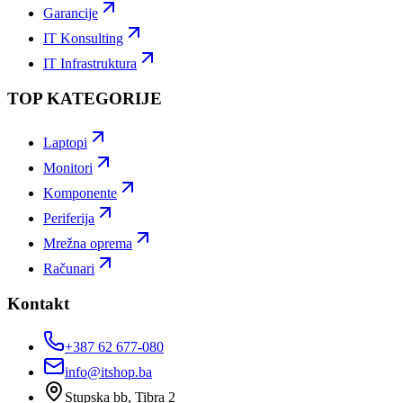
Garancije
IT Konsulting
IT Infrastruktura
TOP KATEGORIJE
Laptopi
Monitori
Komponente
Periferija
Mrežna oprema
Računari
Kontakt
+387 62 677-080
info@itshop.ba
Stupska bb, Tibra 2