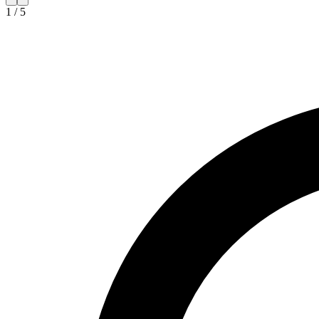
1
/
5