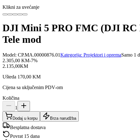
Klikni za uvećanje
DJI Mini 5 PRO FMC (DJI RC N3
Tele mod
Model:
CP.MA.00000876.01
Kategorija:
Projektori i oprema
Samo 1 d
2.305,00
KM
-
7
%
2.135,00
KM
Ušteda
170,00
KM
Cijena sa uključenim PDV-om
Količina
1
Dodaj u korpu
Brza narudžba
Besplatna dostava
Povrat 15 dana