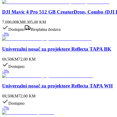
DJI Mavic 4 Pro 512 GB CreatorDron, Combo (DJI 
7.690,00
KM
8.305,00
KM
Dostupno
Besplatna dostava
-
3
%
Univerzalni nosač za projektore Reflecta TAPA BK
69,50
KM
72,00
KM
Dostupno
-
3
%
Univerzalni nosač za projektore Reflecta TAPA WH
69,50
KM
72,00
KM
Dostupno
-
7
%