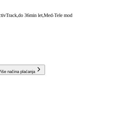
tivTrack,do 36min let,Med-Tele mod
iše načina plaćanja