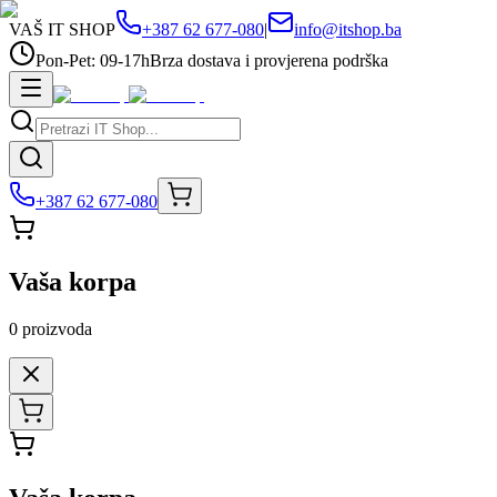
VAŠ IT SHOP
+387 62 677-080
|
info@itshop.ba
Pon-Pet: 09-17h
Brza dostava i provjerena podrška
+387 62 677-080
Vaša korpa
0
proizvoda