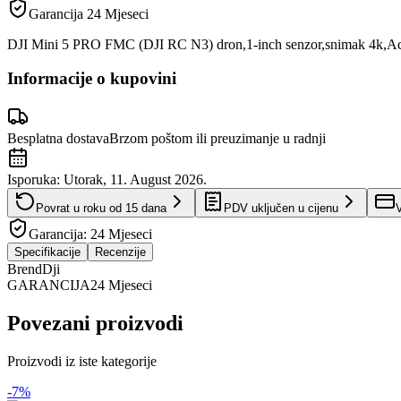
Garancija
24 Mjeseci
DJI Mini 5 PRO FMC (DJI RC N3) dron,1-inch senzor,snimak 4k,Ac
Informacije o kupovini
Besplatna dostava
Brzom poštom ili preuzimanje u radnji
Isporuka:
Utorak, 11. August 2026.
Povrat u roku od
15
dana
PDV uključen u cijenu
V
Garancija:
24 Mjeseci
Specifikacije
Recenzije
Brend
Dji
GARANCIJA
24 Mjeseci
Povezani proizvodi
Proizvodi iz iste kategorije
-
7
%