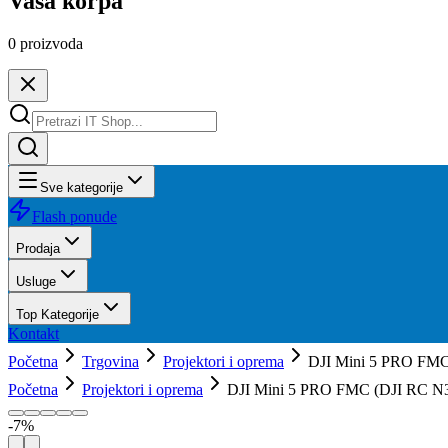
Vaša korpa
0
proizvoda
Sve kategorije
Flash ponude
Prodaja
Usluge
Top Kategorije
Kontakt
Početna
Trgovina
Projektori i oprema
DJI Mini 5 PRO FMC (
Početna
Projektori i oprema
DJI Mini 5 PRO FMC (DJI RC N3)
-
7
%