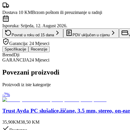
Dostava 10 KM
Brzom poštom ili preuzimanje u radnji
Isporuka:
Srijeda, 12. August 2026.
Povrat u roku od
15
dana
PDV uključen u cijenu
V
Garancija:
24 Mjeseci
Specifikacije
Recenzije
Brend
Dji
GARANCIJA
24 Mjeseci
Povezani proizvodi
Proizvodi iz iste kategorije
-
7
%
Trust Ayda PC slušalice,žičane, 3.5 mm, stereo, on-ea
35,90
KM
38,50
KM