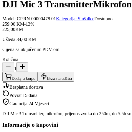
DJI Mic 3 TransmitterMikrofon
Model:
CP.RN.00000478.01
Kategorija:
Slušalice
Dostupno
259,00
KM
-
13
%
225,00
KM
Ušteda
34,00
KM
Cijena sa uključenim PDV-om
Količina
1
Dodaj u korpu
Brza narudžba
Besplatna dostava
Povrat 15 dana
Garancija
24 Mjeseci
DJI Mic 3 Transmitter, mikrofon, prijenos zvuka do 250m, do 5.5h 
Informacije o kupovini