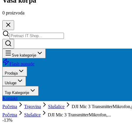
Vaša korpa
0
proizvoda
Sve kategorije
Flash ponude
Prodaja
Usluge
Top Kategorije
Kontakt
Početna
Trgovina
Slušalice
DJI Mic 3 TransmitterMikrofon,p
Početna
Slušalice
DJI Mic 3 TransmitterMikrofon,...
-
13
%