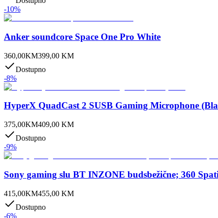
Dostupno
-
10
%
Anker soundcore Space One Pro White
360,00
KM
399,00
KM
Dostupno
-
8
%
HyperX QuadCast 2 SUSB Gaming Microphone (Bla
375,00
KM
409,00
KM
Dostupno
-
9
%
Sony gaming slu BT INZONE budsbežične; 360 Spatial
415,00
KM
455,00
KM
Dostupno
-
6
%