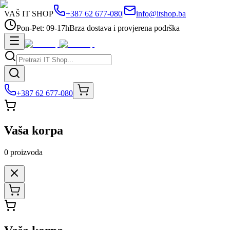
VAŠ IT SHOP
+387 62 677-080
|
info@itshop.ba
Pon-Pet: 09-17h
Brza dostava i provjerena podrška
+387 62 677-080
Vaša korpa
0
proizvoda