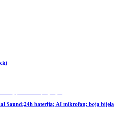
ck)
 Sound;24h baterija; AI mikrofon; boja bijela