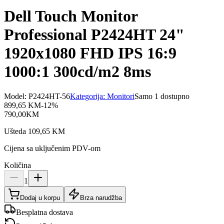
Dell Touch Monitor
Professional P2424HT 24"
1920x1080 FHD IPS 16:9
1000:1 300cd/m2 8ms
Model:
P2424HT-56
Kategorija:
Monitori
Samo 1 dostupno
899,65
KM
-
12
%
790,00
KM
Ušteda
109,65
KM
Cijena sa uključenim PDV-om
Količina
1
Dodaj u korpu
Brza narudžba
Besplatna dostava