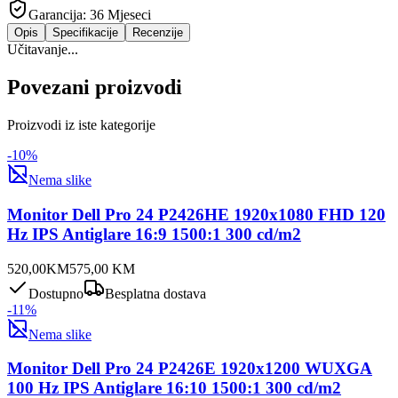
Garancija:
36 Mjeseci
Opis
Specifikacije
Recenzije
Učitavanje...
Povezani proizvodi
Proizvodi iz iste kategorije
-
10
%
Nema slike
Monitor Dell Pro 24 P2426HE 1920x1080 FHD 120
Hz IPS Antiglare 16:9 1500:1 300 cd/m2
520,00
KM
575,00
KM
Dostupno
Besplatna dostava
-
11
%
Nema slike
Monitor Dell Pro 24 P2426E 1920x1200 WUXGA
100 Hz IPS Antiglare 16:10 1500:1 300 cd/m2