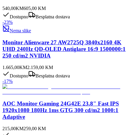
540,00
KM
605,00
KM
Dostupno
Besplatna dostava
-
23
%
Nema slike
Monitor Alienware 27 AW2725Q 3840x2160 4K
UHD 240Hz QD-OLED Antiglare 16:9 1500000:1
250 cd/m2 NVIDIA
1.665,00
KM
2.159,00
KM
Dostupno
Besplatna dostava
-
17
%
AOC Monitor Gaming 24G42E 23.8" Fast IPS
1920x1080 180Hz 1ms GTG 300 cd/m2 1000:1
Adaptive
215,00
KM
259,00
KM