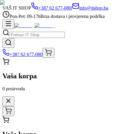
VAŠ IT SHOP
+387 62 677-080
|
info@itshop.ba
Pon-Pet: 09-17h
Brza dostava i provjerena podrška
+387 62 677-080
Vaša korpa
0
proizvoda