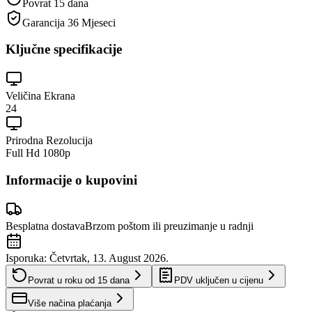
Povrat 15 dana
Garancija
36 Mjeseci
Ključne specifikacije
Veličina Ekrana
24
Prirodna Rezolucija
Full Hd 1080p
Informacije o kupovini
Besplatna dostava
Brzom poštom ili preuzimanje u radnji
Isporuka:
Četvrtak, 13. August 2026.
Povrat u roku od
15
dana
PDV uključen u cijenu
Više načina plaćanja