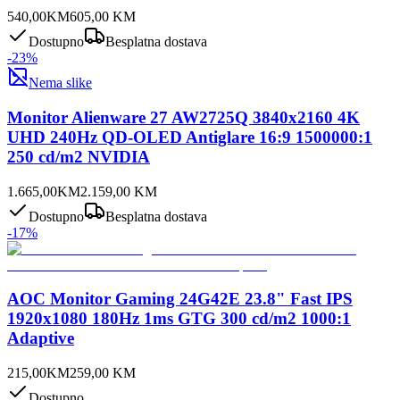
540,00
KM
605,00
KM
Dostupno
Besplatna dostava
-
23
%
Nema slike
Monitor Alienware 27 AW2725Q 3840x2160 4K
UHD 240Hz QD-OLED Antiglare 16:9 1500000:1
250 cd/m2 NVIDIA
1.665,00
KM
2.159,00
KM
Dostupno
Besplatna dostava
-
17
%
AOC Monitor Gaming 24G42E 23.8" Fast IPS
1920x1080 180Hz 1ms GTG 300 cd/m2 1000:1
Adaptive
215,00
KM
259,00
KM
Dostupno