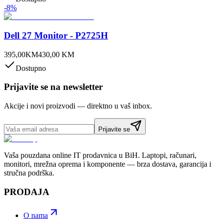
-
8
%
Dell 27 Monitor - P2725H
395,00
KM
430,00
KM
Dostupno
Prijavite se na newsletter
Akcije i novi proizvodi — direktno u vaš inbox.
Prijavite se
Vaša pouzdana online IT prodavnica u BiH. Laptopi, računari,
monitori, mrežna oprema i komponente — brza dostava, garancija i
stručna podrška.
PRODAJA
O nama