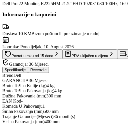
Dell Pro 22 Monitor, E2225HM 21.5” FHD 1920×1080 100Hz, 16:9,
Informacije o kupovini
Dostava 10 KM
Brzom poštom ili preuzimanje u radnji
Isporuka:
Ponedjeljak, 10. August 2026.
Povrat u roku od
15
dana
PDV uključen u cijenu
V
Garancija:
36 Mjeseci
Specifikacije
Recenzije
Brend
Dell
GARANCIJA
36 Mjeseci
Bruto Težina Kutije (kg)
4 kg
Bruto Težina Pakovanja (kg)
4 kg
Dužina Pakovanja (mm)
300 mm
EAN Kod
-
Komada U Pakovanju
1
Širina Pakovanja (mm)
500 mm
Trajanje Garancije (Mjeseci)
36 month(s)
Visina Pakovanja (mm)
400 mm