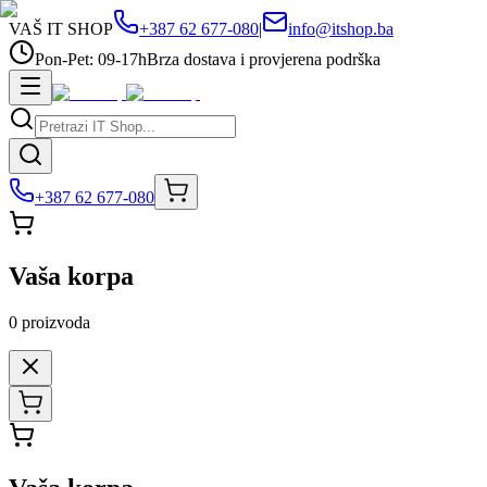
VAŠ IT SHOP
+387 62 677-080
|
info@itshop.ba
Pon-Pet: 09-17h
Brza dostava i provjerena podrška
+387 62 677-080
Vaša korpa
0
proizvoda