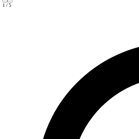
1
/
5