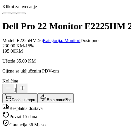
Klikni za uvećanje
Dell Pro 22 Monitor E2225HM 
Model:
E2225HM-56
Kategorija:
Monitori
Dostupno
230,00
KM
-
15
%
195,00
KM
Ušteda
35,00
KM
Cijena sa uključenim PDV-om
Količina
1
Dodaj u korpu
Brza narudžba
Besplatna dostava
Povrat 15 dana
Garancija
36 Mjeseci