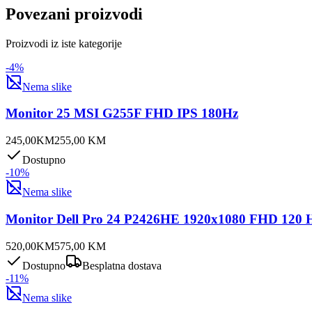
Povezani proizvodi
Proizvodi iz iste kategorije
-
4
%
Nema slike
Monitor 25 MSI G255F FHD IPS 180Hz
245,00
KM
255,00
KM
Dostupno
-
10
%
Nema slike
Monitor Dell Pro 24 P2426HE 1920x1080 FHD 120 Hz
520,00
KM
575,00
KM
Dostupno
Besplatna dostava
-
11
%
Nema slike