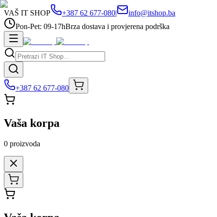
VAŠ IT SHOP
+387 62 677-080
|
info@itshop.ba
Pon-Pet: 09-17h
Brza dostava i provjerena podrška
+387 62 677-080
Vaša korpa
0
proizvoda