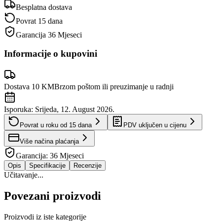
Besplatna dostava
Povrat 15 dana
Garancija
36 Mjeseci
Informacije o kupovini
Dostava 10 KM
Brzom poštom ili preuzimanje u radnji
Isporuka:
Srijeda, 12. August 2026.
Povrat u roku od
15
dana
PDV uključen u cijenu
Više načina plaćanja
Garancija:
36 Mjeseci
Opis
Specifikacije
Recenzije
Učitavanje...
Povezani proizvodi
Proizvodi iz iste kategorije