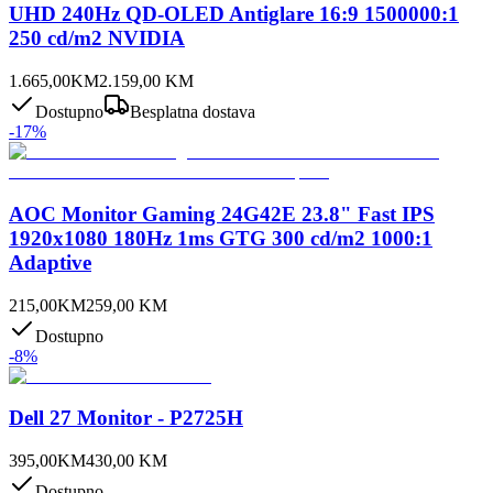
UHD 240Hz QD-OLED Antiglare 16:9 1500000:1
250 cd/m2 NVIDIA
1.665,00
KM
2.159,00
KM
Dostupno
Besplatna dostava
-
17
%
AOC Monitor Gaming 24G42E 23.8" Fast IPS
1920x1080 180Hz 1ms GTG 300 cd/m2 1000:1
Adaptive
215,00
KM
259,00
KM
Dostupno
-
8
%
Dell 27 Monitor - P2725H
395,00
KM
430,00
KM
Dostupno