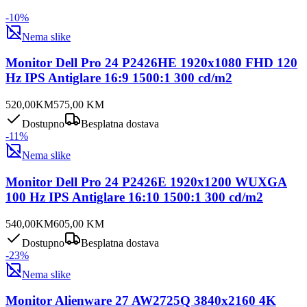
-
10
%
Nema slike
Monitor Dell Pro 24 P2426HE 1920x1080 FHD 120
Hz IPS Antiglare 16:9 1500:1 300 cd/m2
520,00
KM
575,00
KM
Dostupno
Besplatna dostava
-
11
%
Nema slike
Monitor Dell Pro 24 P2426E 1920x1200 WUXGA
100 Hz IPS Antiglare 16:10 1500:1 300 cd/m2
540,00
KM
605,00
KM
Dostupno
Besplatna dostava
-
23
%
Nema slike
Monitor Alienware 27 AW2725Q 3840x2160 4K