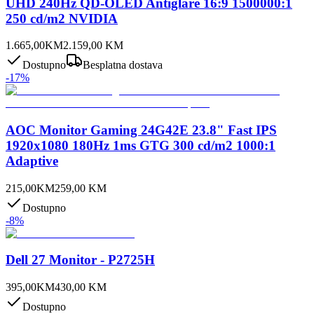
UHD 240Hz QD-OLED Antiglare 16:9 1500000:1
250 cd/m2 NVIDIA
1.665,00
KM
2.159,00
KM
Dostupno
Besplatna dostava
-
17
%
AOC Monitor Gaming 24G42E 23.8" Fast IPS
1920x1080 180Hz 1ms GTG 300 cd/m2 1000:1
Adaptive
215,00
KM
259,00
KM
Dostupno
-
8
%
Dell 27 Monitor - P2725H
395,00
KM
430,00
KM
Dostupno