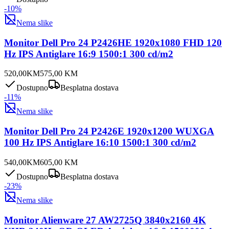
-
10
%
Nema slike
Monitor Dell Pro 24 P2426HE 1920x1080 FHD 120
Hz IPS Antiglare 16:9 1500:1 300 cd/m2
520,00
KM
575,00
KM
Dostupno
Besplatna dostava
-
11
%
Nema slike
Monitor Dell Pro 24 P2426E 1920x1200 WUXGA
100 Hz IPS Antiglare 16:10 1500:1 300 cd/m2
540,00
KM
605,00
KM
Dostupno
Besplatna dostava
-
23
%
Nema slike
Monitor Alienware 27 AW2725Q 3840x2160 4K