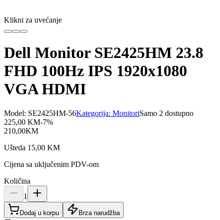
Klikni za uvećanje
Dell Monitor SE2425HM 23.8
FHD 100Hz IPS 1920x1080
VGA HDMI
Model:
SE2425HM-56
Kategorija:
Monitori
Samo 2 dostupno
225,00
KM
-
7
%
210,00
KM
Ušteda
15,00
KM
Cijena sa uključenim PDV-om
Količina
1
Dodaj u korpu
Brza narudžba