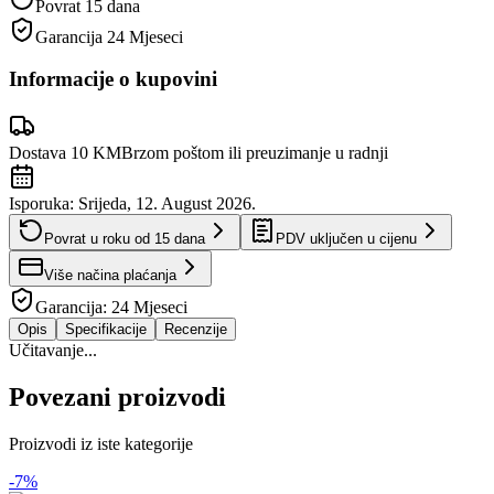
Povrat 15 dana
Garancija
24 Mjeseci
Informacije o kupovini
Dostava 10 KM
Brzom poštom ili preuzimanje u radnji
Isporuka:
Srijeda, 12. August 2026.
Povrat u roku od
15
dana
PDV uključen u cijenu
Više načina plaćanja
Garancija:
24 Mjeseci
Opis
Specifikacije
Recenzije
Učitavanje...
Povezani proizvodi
Proizvodi iz iste kategorije
-
7
%