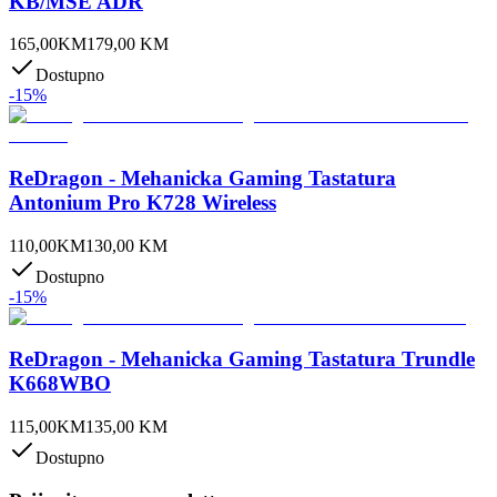
KB/MSE ADR
165,00
KM
179,00
KM
Dostupno
-
15
%
ReDragon - Mehanicka Gaming Tastatura
Antonium Pro K728 Wireless
110,00
KM
130,00
KM
Dostupno
-
15
%
ReDragon - Mehanicka Gaming Tastatura Trundle
K668WBO
115,00
KM
135,00
KM
Dostupno