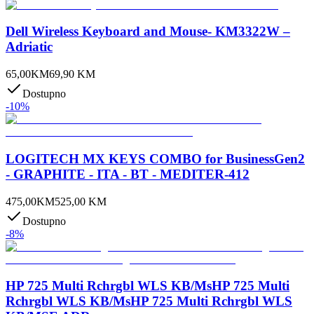
Dell Wireless Keyboard and Mouse- KM3322W –
Adriatic
65,00
KM
69,90
KM
Dostupno
-
10
%
LOGITECH MX KEYS COMBO for BusinessGen2
- GRAPHITE - ITA - BT - MEDITER-412
475,00
KM
525,00
KM
Dostupno
-
8
%
HP 725 Multi Rchrgbl WLS KB/MsHP 725 Multi
Rchrgbl WLS KB/MsHP 725 Multi Rchrgbl WLS