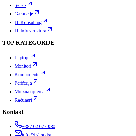
Servis
Garancije
IT Konsulting
IT Infrastruktura
TOP KATEGORIJE
Laptopi
Monitori
Komponente
Periferija
Mrežna oprema
Računari
Kontakt
+387 62 677-080
info@itshop.ba