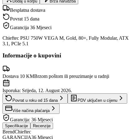
Dodaj u korpu
Brza narudžba
Besplatna dostava
Povrat 15 dana
Garancija
36 Mjeseci
Chieftec PSU 750W VEGA M, Gold, 80+, Fully Modular, ATX
3.1, PCIe 5.1
Informacije o kupovini
Dostava 10 KM
Brzom poštom ili preuzimanje u radnji
Isporuka:
Srijeda, 12. August 2026.
Povrat u roku od
15
dana
PDV uključen u cijenu
Više načina plaćanja
Garancija:
36 Mjeseci
Specifikacije
Recenzije
Brend
Chieftec
GARANCIJA
36 Mjeseci