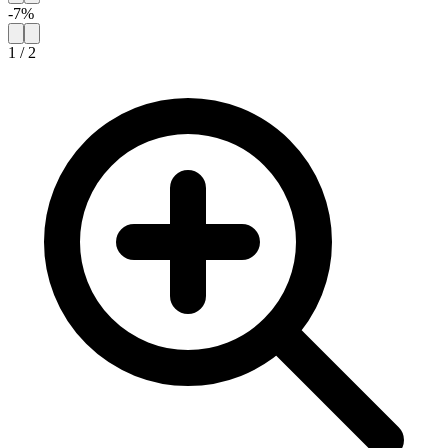
-
7
%
1
/
2