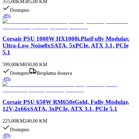
355,00
KM
385,00
KM
Dostupno
-
8
%
Corsair PSU 1000W HX1000i,PlatFully Modular,
Ultra-Low Noise8xSATA, 5xPCIe, ATX 3.1, PCIe
5.1
599,00
KM
650,00
KM
Dostupno
Besplatna dostava
-
6
%
Corsair PSU 650W RM650eGold, Fully Modular,
12V-2x66xSATA, 3xPCIe, ATX 3.1, PCIe 5.1
225,00
KM
240,00
KM
Dostupno
-
8
%