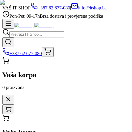
VAŠ IT SHOP
+387 62 677-080
|
info@itshop.ba
Pon-Pet: 09-17h
Brza dostava i provjerena podrška
+387 62 677-080
Vaša korpa
0
proizvoda