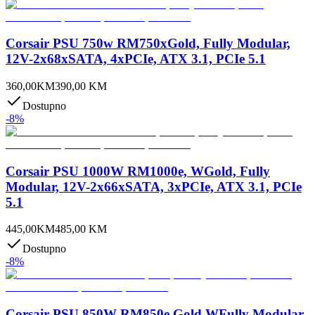
Corsair PSU 750w RM750xGold, Fully Modular,
12V-2x68xSATA, 4xPCIe, ATX 3.1, PCIe 5.1
360,00
KM
390,00
KM
Dostupno
-
8
%
Corsair PSU 1000W RM1000e, WGold, Fully
Modular, 12V-2x66xSATA, 3xPCIe, ATX 3.1, PCIe
5.1
445,00
KM
485,00
KM
Dostupno
-
8
%
Corsair PSU 850W RM850e,Gold,WFully Modular,