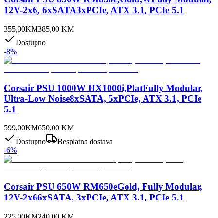
12V-2x6, 6xSATA3xPCIe, ATX 3.1, PCIe 5.1
355,00
KM
385,00
KM
Dostupno
-
8
%
Corsair PSU 1000W HX1000i,PlatFully Modular,
Ultra-Low Noise8xSATA, 5xPCIe, ATX 3.1, PCIe
5.1
599,00
KM
650,00
KM
Dostupno
Besplatna dostava
-
6
%
Corsair PSU 650W RM650eGold, Fully Modular,
12V-2x66xSATA, 3xPCIe, ATX 3.1, PCIe 5.1
225,00
KM
240,00
KM