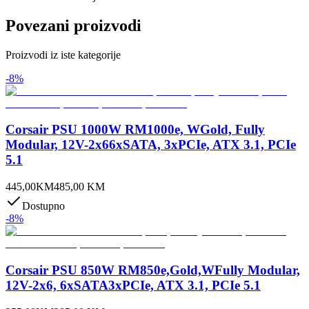
Povezani proizvodi
Proizvodi iz iste kategorije
-
8
%
Corsair PSU 1000W RM1000e, WGold, Fully
Modular, 12V-2x66xSATA, 3xPCIe, ATX 3.1, PCIe
5.1
445,00
KM
485,00
KM
Dostupno
-
8
%
Corsair PSU 850W RM850e,Gold,WFully Modular,
12V-2x6, 6xSATA3xPCIe, ATX 3.1, PCIe 5.1