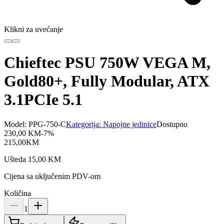
Klikni za uvećanje
Chieftec PSU 750W VEGA M,
Gold80+, Fully Modular, ATX
3.1PCIe 5.1
Model:
PPG-750-C
Kategorija:
Napojne jedinice
Dostupno
230,00
KM
-
7
%
215,00
KM
Ušteda
15,00
KM
Cijena sa uključenim PDV-om
Količina
1