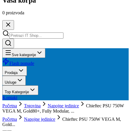
Vaša korpa
0
proizvoda
Sve kategorije
Flash ponude
Prodaja
Usluge
Top Kategorije
Kontakt
Početna
Trgovina
Napojne jedinice
Chieftec PSU 750W
VEGA M, Gold80+, Fully Modular, ...
Početna
Napojne jedinice
Chieftec PSU 750W VEGA M,
Gold...