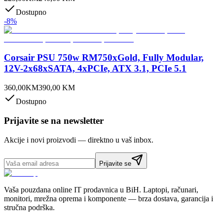
Dostupno
-
8
%
Corsair PSU 750w RM750xGold, Fully Modular,
12V-2x68xSATA, 4xPCIe, ATX 3.1, PCIe 5.1
360,00
KM
390,00
KM
Dostupno
Prijavite se na newsletter
Akcije i novi proizvodi — direktno u vaš inbox.
Prijavite se
Vaša pouzdana online IT prodavnica u BiH. Laptopi, računari,
monitori, mrežna oprema i komponente — brza dostava, garancija i
stručna podrška.