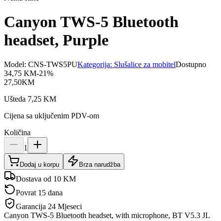
Canyon TWS-5 Bluetooth
headset, Purple
Model:
CNS-TWS5PU
Kategorija:
Slušalice za mobitel
Dostupno
34,75
KM
-
21
%
27,50
KM
Ušteda
7,25
KM
Cijena sa uključenim PDV-om
Količina
1
Dodaj u korpu
Brza narudžba
Dostava od 10 KM
Povrat 15 dana
Garancija
24 Mjeseci
Canyon TWS-5 Bluetooth headset, with microphone, BT V5.3 JL