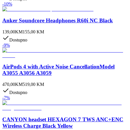
-
10
%
Anker Soundcore Headphones R60i NC Black
139,00
KM
155,00
KM
Dostupno
-
9
%
AirPods 4 with Active Noise CancellationModel
A3055 A3056 A3059
470,00
KM
519,00
KM
Dostupno
-
7
%
CANYON headset HEXAGON 7 TWS ANC+ENC
Wireless Charge Black Yellow