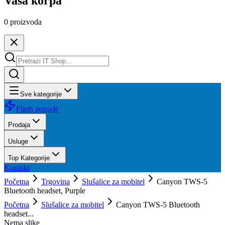
Vaša korpa
0
proizvoda
Sve kategorije
Flash ponude
Prodaja
Usluge
Top Kategorije
Kontakt
Početna
Trgovina
Slušalice za mobitel
Canyon TWS-5
Bluetooth headset, Purple
Početna
Slušalice za mobitel
Canyon TWS-5 Bluetooth
headset...
Nema slike