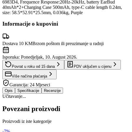
6983D4, Frequence Response:20Hz-20kHz, battery EarBud
40mAh*2+Charging Case 500mAh, type-C cable length 0.24m,
size: 58.5*52.91*25.5mm, 0.036kg, Purple
Informacije o kupovini
Dostava 10 KM
Brzom poštom ili preuzimanje u radnji
Isporuka:
Ponedjeljak, 10. August 2026.
Povrat u roku od
15
dana
PDV uključen u cijenu
Više načina plaćanja
Garancija:
24 Mjeseci
Opis
Specifikacije
Recenzije
Učitavanje...
Povezani proizvodi
Proizvodi iz iste kategorije
-
7
%