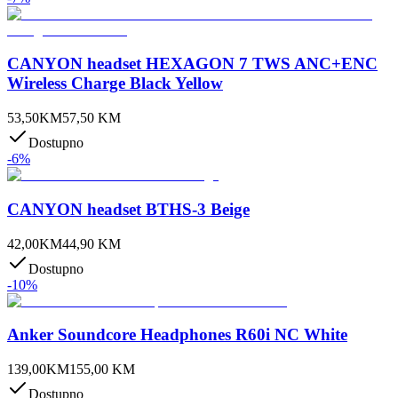
CANYON headset HEXAGON 7 TWS ANC+ENC
Wireless Charge Black Yellow
53,50
KM
57,50
KM
Dostupno
-
6
%
CANYON headset BTHS-3 Beige
42,00
KM
44,90
KM
Dostupno
-
10
%
Anker Soundcore Headphones R60i NC White
139,00
KM
155,00
KM
Dostupno