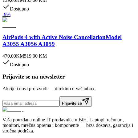
139,00
KM
155,00
KM
Dostupno
-
9
%
AirPods 4 with Active Noise CancellationModel
A3055 A3056 A3059
470,00
KM
519,00
KM
Dostupno
Prijavite se na newsletter
Akcije i novi proizvodi — direktno u vaš inbox.
Prijavite se
Vaša pouzdana online IT prodavnica u BiH. Laptopi, računari,
monitori, mrežna oprema i komponente — brza dostava, garancija i
stručna podrška.