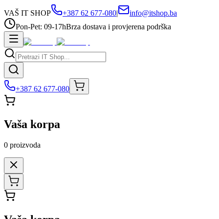
VAŠ IT SHOP
+387 62 677-080
|
info@itshop.ba
Pon-Pet: 09-17h
Brza dostava i provjerena podrška
+387 62 677-080
Vaša korpa
0
proizvoda