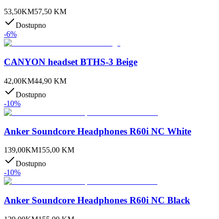
53,50
KM
57,50
KM
Dostupno
-
6
%
CANYON headset BTHS-3 Beige
42,00
KM
44,90
KM
Dostupno
-
10
%
Anker Soundcore Headphones R60i NC White
139,00
KM
155,00
KM
Dostupno
-
10
%
Anker Soundcore Headphones R60i NC Black