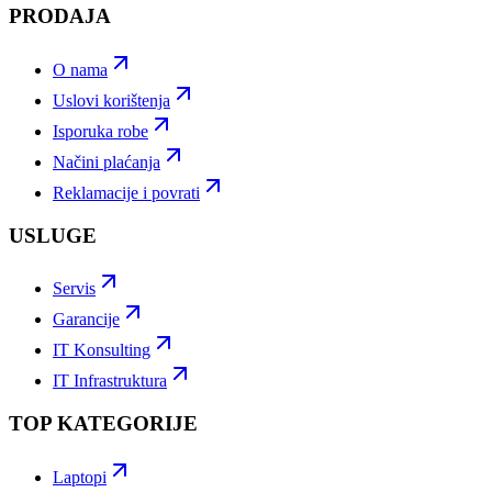
PRODAJA
O nama
Uslovi korištenja
Isporuka robe
Načini plaćanja
Reklamacije i povrati
USLUGE
Servis
Garancije
IT Konsulting
IT Infrastruktura
TOP KATEGORIJE
Laptopi