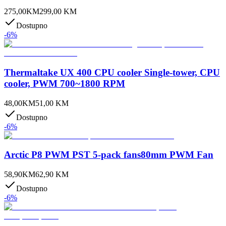
275,00
KM
299,00
KM
Dostupno
-
6
%
Thermaltake UX 400 CPU cooler Single-tower, CPU
cooler, PWM 700~1800 RPM
48,00
KM
51,00
KM
Dostupno
-
6
%
Arctic P8 PWM PST 5-pack fans80mm PWM Fan
58,90
KM
62,90
KM
Dostupno
-
6
%