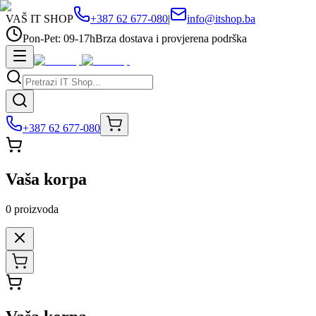
VAŠ IT SHOP
+387 62 677-080
|
info@itshop.ba
Pon-Pet: 09-17h
Brza dostava i provjerena podrška
+387 62 677-080
Vaša korpa
0
proizvoda