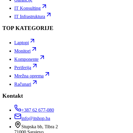
IT Konsulting
IT Infrastruktura
TOP KATEGORIJE
Laptopi
Monitori
Komponente
Periferija
Mrežna oprema
Računari
Kontakt
+387 62 677-080
info@itshop.ba
Stupska bb, Tibra 2
71000
Sarajevo