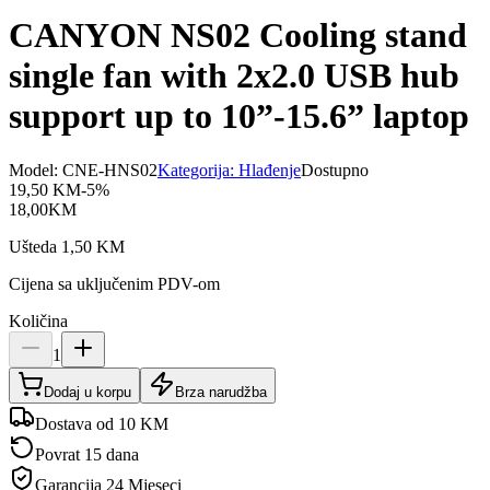
CANYON NS02 Cooling stand
single fan with 2x2.0 USB hub
support up to 10”-15.6” laptop
Model:
CNE-HNS02
Kategorija:
Hlađenje
Dostupno
19,50
KM
-
5
%
18,00
KM
Ušteda
1,50
KM
Cijena sa uključenim PDV-om
Količina
1
Dodaj u korpu
Brza narudžba
Dostava od 10 KM
Povrat 15 dana
Garancija
24 Mjeseci