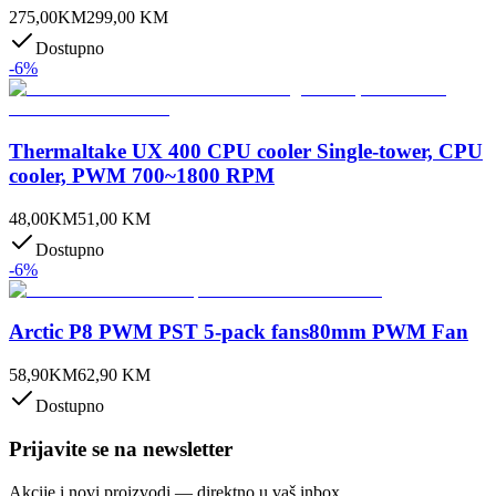
275,00
KM
299,00
KM
Dostupno
-
6
%
Thermaltake UX 400 CPU cooler Single-tower, CPU
cooler, PWM 700~1800 RPM
48,00
KM
51,00
KM
Dostupno
-
6
%
Arctic P8 PWM PST 5-pack fans80mm PWM Fan
58,90
KM
62,90
KM
Dostupno
Prijavite se na newsletter
Akcije i novi proizvodi — direktno u vaš inbox.