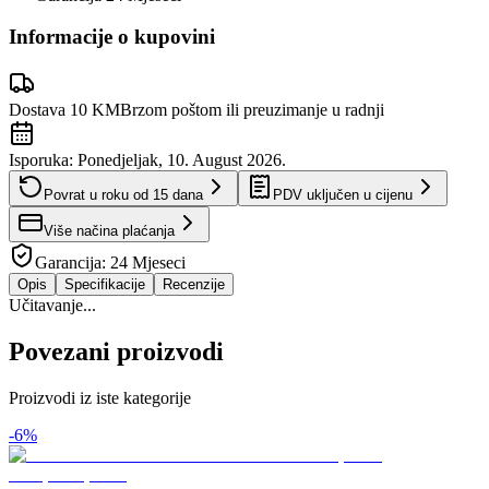
Informacije o kupovini
Dostava 10 KM
Brzom poštom ili preuzimanje u radnji
Isporuka:
Ponedjeljak, 10. August 2026.
Povrat u roku od
15
dana
PDV uključen u cijenu
Više načina plaćanja
Garancija:
24 Mjeseci
Opis
Specifikacije
Recenzije
Učitavanje...
Povezani proizvodi
Proizvodi iz iste kategorije
-
6
%