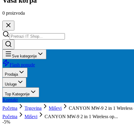
Vaša korpa
0
proizvoda
Sve kategorije
Flash ponude
Prodaja
Usluge
Top Kategorije
Kontakt
Početna
Trgovina
Miševi
CANYON MW-9 2 in 1 Wireless opt
Početna
Miševi
CANYON MW-9 2 in 1 Wireless op...
-
5
%