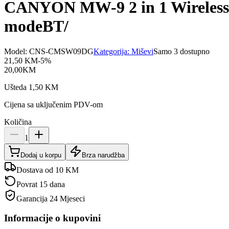
CANYON MW-9 2 in 1 Wireless o
modeBT/
Model:
CNS-CMSW09DG
Kategorija:
Miševi
Samo 3 dostupno
21,50
KM
-
5
%
20,00
KM
Ušteda
1,50
KM
Cijena sa uključenim PDV-om
Količina
1
Dodaj u korpu
Brza narudžba
Dostava od 10 KM
Povrat 15 dana
Garancija
24 Mjeseci
Informacije o kupovini