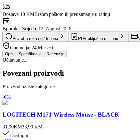
Dostava 10 KM
Brzom poštom ili preuzimanje u radnji
Isporuka:
Srijeda, 12. August 2026.
Povrat u roku od
15
dana
PDV uključen u cijenu
V
Garancija:
24 Mjeseci
Opis
Specifikacije
Recenzije
Učitavanje...
Povezani proizvodi
Proizvodi iz iste kategorije
-
6
%
LOGITECH M171 Wireless Mouse - BLACK
31,90
KM
33,90
KM
Dostupno