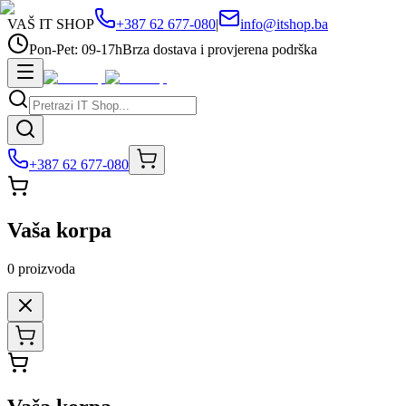
VAŠ IT SHOP
+387 62 677-080
|
info@itshop.ba
Pon-Pet: 09-17h
Brza dostava i provjerena podrška
+387 62 677-080
Vaša korpa
0
proizvoda