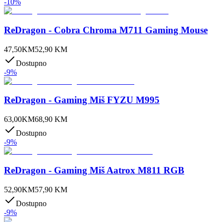
-
10
%
ReDragon - Cobra Chroma M711 Gaming Mouse
47,50
KM
52,90
KM
Dostupno
-
9
%
ReDragon - Gaming Miš FYZU M995
63,00
KM
68,90
KM
Dostupno
-
9
%
ReDragon - Gaming Miš Aatrox M811 RGB
52,90
KM
57,90
KM
Dostupno
-
9
%