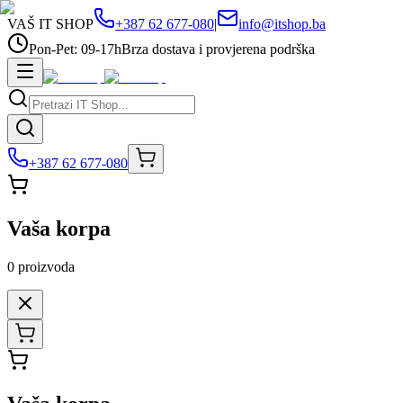
VAŠ IT SHOP
+387 62 677-080
|
info@itshop.ba
Pon-Pet: 09-17h
Brza dostava i provjerena podrška
+387 62 677-080
Vaša korpa
0
proizvoda