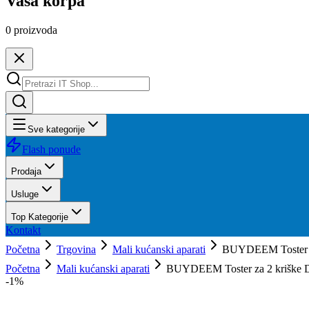
Vaša korpa
0
proizvoda
Sve kategorije
Flash ponude
Prodaja
Usluge
Top Kategorije
Kontakt
Početna
Trgovina
Mali kućanski aparati
BUYDEEM Toster za
Početna
Mali kućanski aparati
BUYDEEM Toster za 2 kriške D
-
1
%