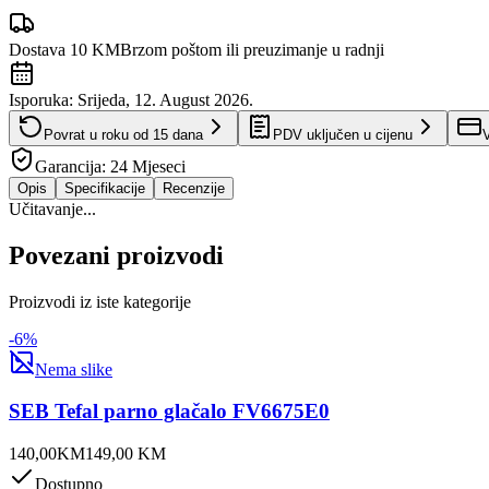
Dostava 10 KM
Brzom poštom ili preuzimanje u radnji
Isporuka:
Srijeda, 12. August 2026.
Povrat u roku od
15
dana
PDV uključen u cijenu
V
Garancija:
24 Mjeseci
Opis
Specifikacije
Recenzije
Učitavanje...
Povezani proizvodi
Proizvodi iz iste kategorije
-
6
%
Nema slike
SEB Tefal parno glačalo FV6675E0
140,00
KM
149,00
KM
Dostupno