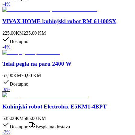
-
4
%
VIVAX HOME kuhinjski robot RM-61400SX
225,00
KM
235,00
KM
Dostupno
-
4
%
Tefal pegla na paru 2400 W
67,90
KM
70,90
KM
Dostupno
-
9
%
Kuhinjski robot Electrolux E5KM1-4BPT
535,00
KM
585,00
KM
Dostupno
Besplatna dostava
-
7
%