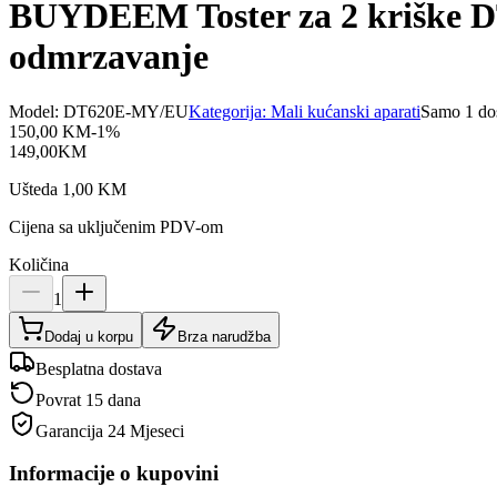
BUYDEEM Toster za 2 kriške DT
odmrzavanje
Model:
DT620E-MY/EU
Kategorija:
Mali kućanski aparati
Samo 1 do
150,00
KM
-
1
%
149,00
KM
Ušteda
1,00
KM
Cijena sa uključenim PDV-om
Količina
1
Dodaj u korpu
Brza narudžba
Besplatna dostava
Povrat 15 dana
Garancija
24 Mjeseci
Informacije o kupovini