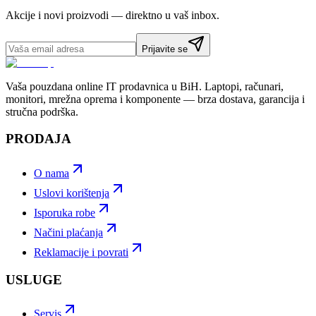
Akcije i novi proizvodi — direktno u vaš inbox.
Prijavite se
Vaša pouzdana online IT prodavnica u BiH. Laptopi, računari,
monitori, mrežna oprema i komponente — brza dostava, garancija i
stručna podrška.
PRODAJA
O nama
Uslovi korištenja
Isporuka robe
Načini plaćanja
Reklamacije i povrati
USLUGE
Servis