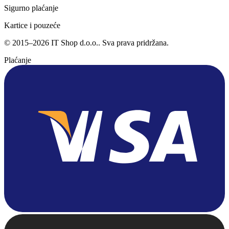
Sigurno plaćanje
Kartice i pouzeće
©
2015
–
2026
IT Shop d.o.o.
. Sva prava pridržana.
Plaćanje