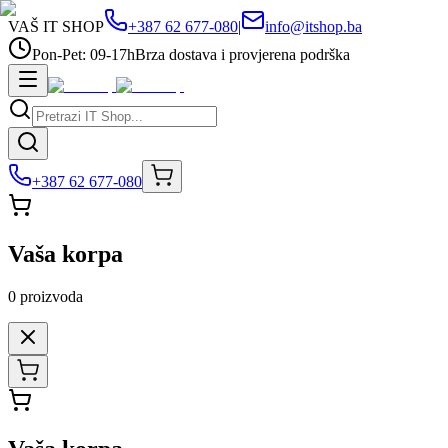
VAŠ IT SHOP
+387 62 677-080
|
info@itshop.ba
Pon-Pet: 09-17h
Brza dostava i provjerena podrška
+387 62 677-080
Vaša korpa
0
proizvoda