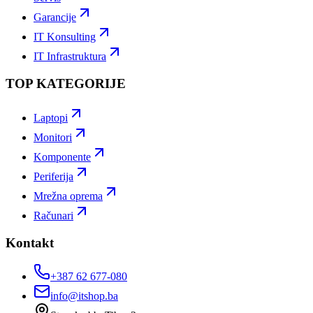
Garancije
IT Konsulting
IT Infrastruktura
TOP KATEGORIJE
Laptopi
Monitori
Komponente
Periferija
Mrežna oprema
Računari
Kontakt
+387 62 677-080
info@itshop.ba