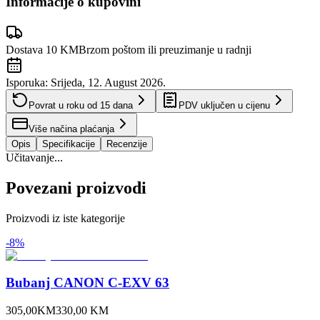
Informacije o kupovini
Dostava 10 KM
Brzom poštom ili preuzimanje u radnji
Isporuka:
Srijeda, 12. August 2026.
Povrat u roku od
15
dana
PDV uključen u cijenu
Više načina plaćanja
Opis
Specifikacije
Recenzije
Učitavanje...
Povezani proizvodi
Proizvodi iz iste kategorije
-
8
%
Bubanj CANON C-EXV 63
305,00
KM
330,00
KM