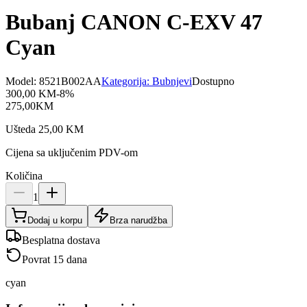
Bubanj CANON C-EXV 47
Cyan
Model:
8521B002AA
Kategorija:
Bubnjevi
Dostupno
300,00
KM
-
8
%
275,00
KM
Ušteda
25,00
KM
Cijena sa uključenim PDV-om
Količina
1
Dodaj u korpu
Brza narudžba
Besplatna dostava
Povrat 15 dana
cyan