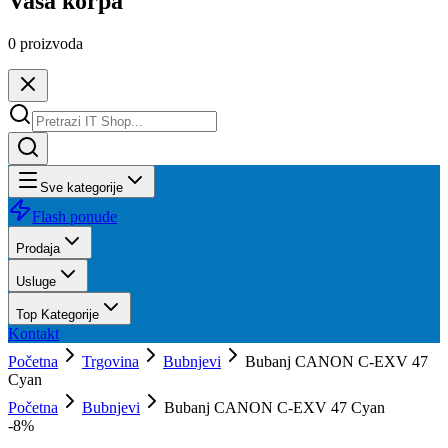
Vaša korpa
0
proizvoda
Sve kategorije
Flash ponude
Prodaja
Usluge
Top Kategorije
Kontakt
Početna
Trgovina
Bubnjevi
Bubanj CANON C-EXV 47
Cyan
Početna
Bubnjevi
Bubanj CANON C-EXV 47 Cyan
-
8
%