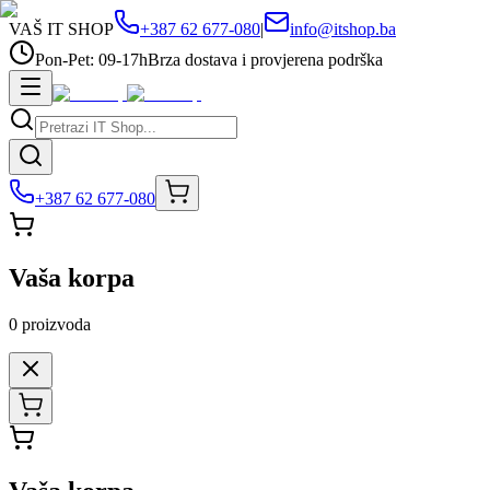
VAŠ IT SHOP
+387 62 677-080
|
info@itshop.ba
Pon-Pet: 09-17h
Brza dostava i provjerena podrška
+387 62 677-080
Vaša korpa
0
proizvoda