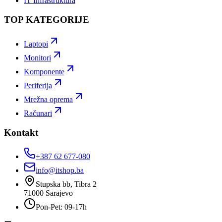
IT Infrastruktura
TOP KATEGORIJE
Laptopi
Monitori
Komponente
Periferija
Mrežna oprema
Računari
Kontakt
+387 62 677-080
info@itshop.ba
Stupska bb, Tibra 2
71000
Sarajevo
Pon-Pet: 09-17h