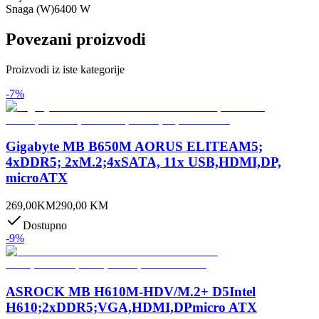
Snaga (W)
6400 W
Povezani proizvodi
Proizvodi iz iste kategorije
-
7
%
Gigabyte MB B650M AORUS ELITEAM5;
4xDDR5; 2xM.2;4xSATA, 11x USB,HDMI,DP,
microATX
269,00
KM
290,00
KM
Dostupno
-
9
%
ASROCK MB H610M-HDV/M.2+ D5Intel
H610;2xDDR5;VGA,HDMI,DPmicro ATX