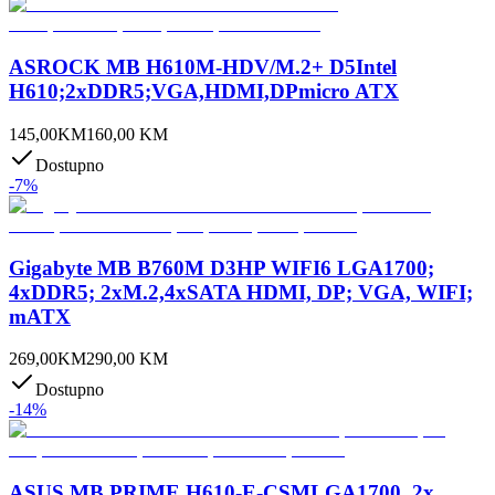
ASROCK MB H610M-HDV/M.2+ D5Intel
H610;2xDDR5;VGA,HDMI,DPmicro ATX
145,00
KM
160,00
KM
Dostupno
-
7
%
Gigabyte MB B760M D3HP WIFI6 LGA1700;
4xDDR5; 2xM.2,4xSATA HDMI, DP; VGA, WIFI;
mATX
269,00
KM
290,00
KM
Dostupno
-
14
%
ASUS MB PRIME H610-E-CSMLGA1700, 2x