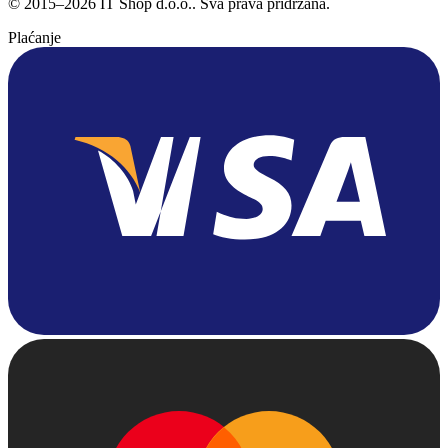
©
2015
–
2026
IT Shop d.o.o.
. Sva prava pridržana.
Plaćanje