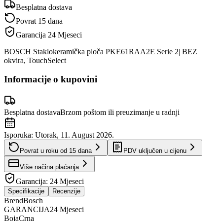
Besplatna dostava
Povrat 15 dana
Garancija
24 Mjeseci
BOSCH Staklokeramička ploča PKE61RAA2E Serie 2| BEZ
okvira, TouchSelect
Informacije o kupovini
Besplatna dostava
Brzom poštom ili preuzimanje u radnji
Isporuka:
Utorak, 11. August 2026.
Povrat u roku od
15
dana
PDV uključen u cijenu
Više načina plaćanja
Garancija:
24 Mjeseci
Specifikacije
Recenzije
Brend
Bosch
GARANCIJA
24 Mjeseci
Boja
Crna