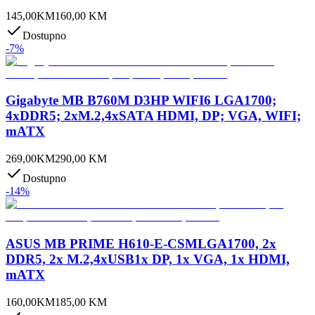
145,00
KM
160,00
KM
Dostupno
-
7
%
Gigabyte MB B760M D3HP WIFI6 LGA1700;
4xDDR5; 2xM.2,4xSATA HDMI, DP; VGA, WIFI;
mATX
269,00
KM
290,00
KM
Dostupno
-
14
%
ASUS MB PRIME H610-E-CSMLGA1700, 2x
DDR5, 2x M.2,4xUSB1x DP, 1x VGA, 1x HDMI,
mATX
160,00
KM
185,00
KM