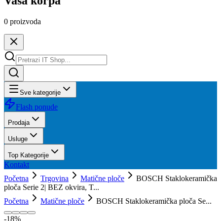
Vaša korpa
0
proizvoda
Sve kategorije
Flash ponude
Prodaja
Usluge
Top Kategorije
Kontakt
Početna
Trgovina
Matične ploče
BOSCH Staklokeramička
ploča Serie 2| BEZ okvira, T...
Početna
Matične ploče
BOSCH Staklokeramička ploča Se...
-
18
%