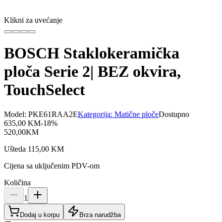
Klikni za uvećanje
BOSCH Staklokeramička
ploča Serie 2| BEZ okvira,
TouchSelect
Model:
PKE61RAA2E
Kategorija:
Matične ploče
Dostupno
635,00
KM
-
18
%
520,00
KM
Ušteda
115,00
KM
Cijena sa uključenim PDV-om
Količina
1
Dodaj u korpu
Brza narudžba