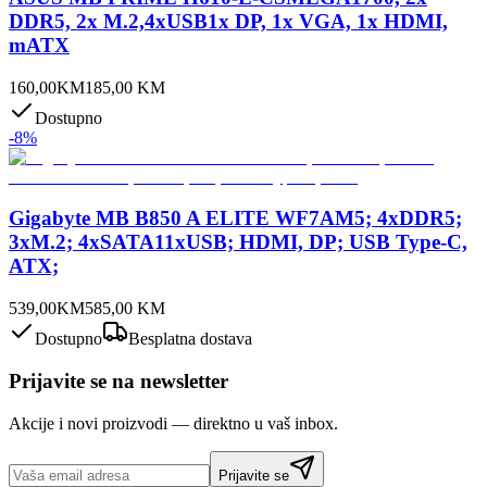
DDR5, 2x M.2,4xUSB1x DP, 1x VGA, 1x HDMI,
mATX
160,00
KM
185,00
KM
Dostupno
-
8
%
Gigabyte MB B850 A ELITE WF7AM5; 4xDDR5;
3xM.2; 4xSATA11xUSB; HDMI, DP; USB Type-C,
ATX;
539,00
KM
585,00
KM
Dostupno
Besplatna dostava
Prijavite se na newsletter
Akcije i novi proizvodi — direktno u vaš inbox.
Prijavite se