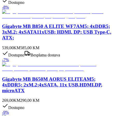
Dostupno
-
8
%
Gigabyte MB B850 A ELITE WF7AM5; 4xDDR5;
3xM.2; 4xSATA11xUSB; HDMI, DP; USB Type-C,
ATX;
539,00
KM
585,00
KM
Dostupno
Besplatna dostava
-
7
%
Gigabyte MB B650M AORUS ELITEAM5;
4xDDR5; 2xM.2;4xSATA, 11x USB,HDMI,DP,
microATX
269,00
KM
290,00
KM
Dostupno
-
9
%