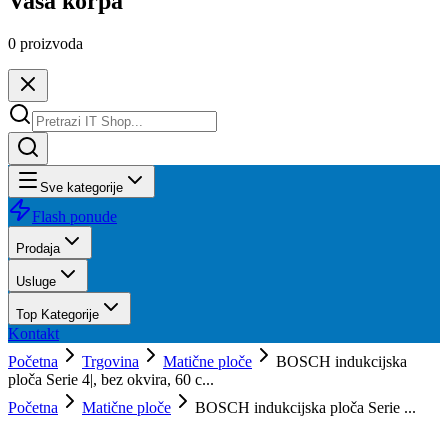
Vaša korpa
0
proizvoda
Sve kategorije
Flash ponude
Prodaja
Usluge
Top Kategorije
Kontakt
Početna
Trgovina
Matične ploče
BOSCH indukcijska
ploča Serie 4|, bez okvira, 60 c...
Početna
Matične ploče
BOSCH indukcijska ploča Serie ...