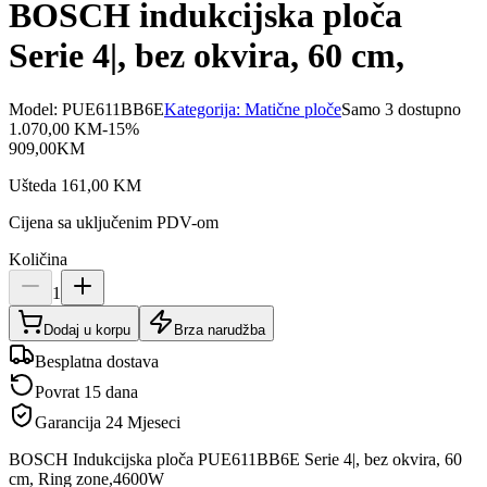
BOSCH indukcijska ploča
Serie 4|, bez okvira, 60 cm,
Model:
PUE611BB6E
Kategorija:
Matične ploče
Samo 3 dostupno
1.070,00
KM
-
15
%
909,00
KM
Ušteda
161,00
KM
Cijena sa uključenim PDV-om
Količina
1
Dodaj u korpu
Brza narudžba
Besplatna dostava
Povrat 15 dana
Garancija
24 Mjeseci
BOSCH Indukcijska ploča PUE611BB6E Serie 4|, bez okvira, 60
cm, Ring zone,4600W