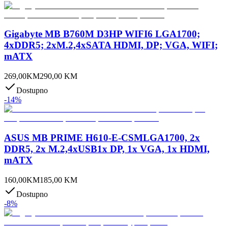
Gigabyte MB B760M D3HP WIFI6 LGA1700;
4xDDR5; 2xM.2,4xSATA HDMI, DP; VGA, WIFI;
mATX
269,00
KM
290,00
KM
Dostupno
-
14
%
ASUS MB PRIME H610-E-CSMLGA1700, 2x
DDR5, 2x M.2,4xUSB1x DP, 1x VGA, 1x HDMI,
mATX
160,00
KM
185,00
KM
Dostupno
-
8
%