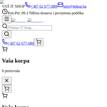
VAŠ IT SHOP
+387 62 677-080
|
info@itshop.ba
Pon-Pet: 09-17h
Brza dostava i provjerena podrška
+387 62 677-080
Vaša korpa
0
proizvoda