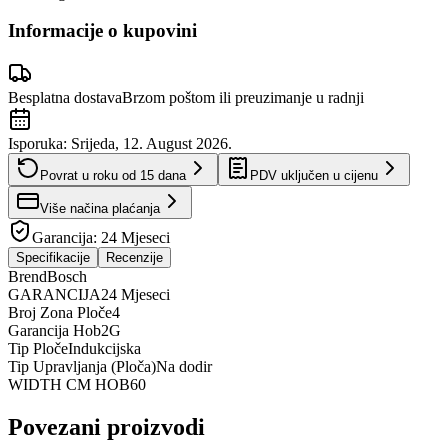
Informacije o kupovini
Besplatna dostava
Brzom poštom ili preuzimanje u radnji
Isporuka:
Srijeda, 12. August 2026.
Povrat u roku od
15
dana
PDV uključen u cijenu
Više načina plaćanja
Garancija:
24 Mjeseci
Specifikacije
Recenzije
Brend
Bosch
GARANCIJA
24 Mjeseci
Broj Zona Ploče
4
Garancija Hob
2G
Tip Ploče
Indukcijska
Tip Upravljanja (Ploča)
Na dodir
WIDTH CM HOB
60
Povezani proizvodi