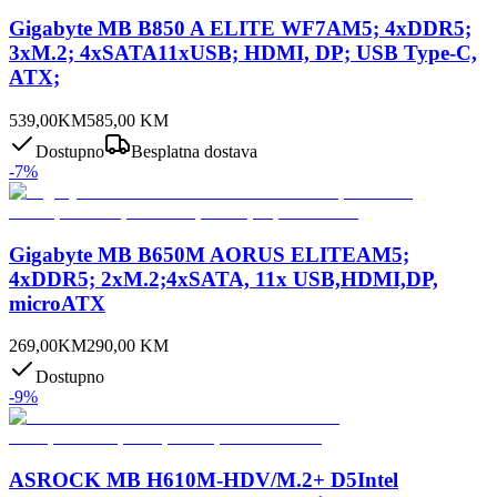
Gigabyte MB B850 A ELITE WF7AM5; 4xDDR5;
3xM.2; 4xSATA11xUSB; HDMI, DP; USB Type-C,
ATX;
539,00
KM
585,00
KM
Dostupno
Besplatna dostava
-
7
%
Gigabyte MB B650M AORUS ELITEAM5;
4xDDR5; 2xM.2;4xSATA, 11x USB,HDMI,DP,
microATX
269,00
KM
290,00
KM
Dostupno
-
9
%
ASROCK MB H610M-HDV/M.2+ D5Intel