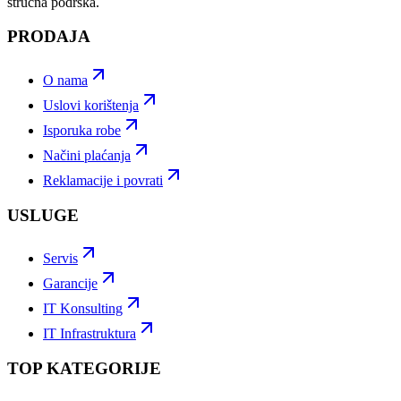
stručna podrška.
PRODAJA
O nama
Uslovi korištenja
Isporuka robe
Načini plaćanja
Reklamacije i povrati
USLUGE
Servis
Garancije
IT Konsulting
IT Infrastruktura
TOP KATEGORIJE