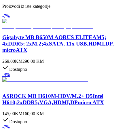
Proizvodi iz iste kategorije
-
7
%
Gigabyte MB B650M AORUS ELITEAM5;
4xDDR5; 2xM.2;4xSATA, 11x USB,HDMI,DP,
microATX
269,00
KM
290,00
KM
Dostupno
-
9
%
ASROCK MB H610M-HDV/M.2+ D5Intel
H610;2xDDR5;VGA,HDMI,DPmicro ATX
145,00
KM
160,00
KM
Dostupno
-
7
%