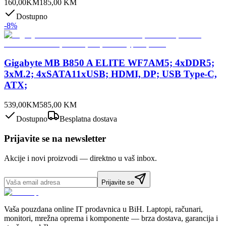
160,00
KM
185,00
KM
Dostupno
-
8
%
Gigabyte MB B850 A ELITE WF7AM5; 4xDDR5;
3xM.2; 4xSATA11xUSB; HDMI, DP; USB Type-C,
ATX;
539,00
KM
585,00
KM
Dostupno
Besplatna dostava
Prijavite se na newsletter
Akcije i novi proizvodi — direktno u vaš inbox.
Prijavite se
Vaša pouzdana online IT prodavnica u BiH. Laptopi, računari,
monitori, mrežna oprema i komponente — brza dostava, garancija i