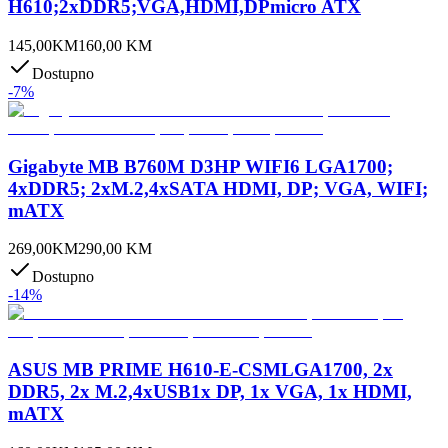
H610;2xDDR5;VGA,HDMI,DPmicro ATX
145,00
KM
160,00
KM
Dostupno
-
7
%
Gigabyte MB B760M D3HP WIFI6 LGA1700;
4xDDR5; 2xM.2,4xSATA HDMI, DP; VGA, WIFI;
mATX
269,00
KM
290,00
KM
Dostupno
-
14
%
ASUS MB PRIME H610-E-CSMLGA1700, 2x
DDR5, 2x M.2,4xUSB1x DP, 1x VGA, 1x HDMI,
mATX