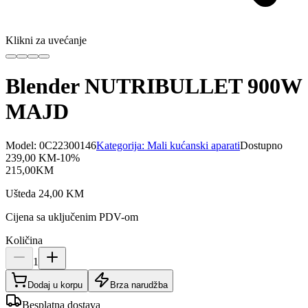
Klikni za uvećanje
Blender NUTRIBULLET 900W
MAJD
Model:
0C22300146
Kategorija:
Mali kućanski aparati
Dostupno
239,00
KM
-
10
%
215,00
KM
Ušteda
24,00
KM
Cijena sa uključenim PDV-om
Količina
1
Dodaj u korpu
Brza narudžba
Besplatna dostava