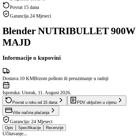
Povrat 15 dana
Garancija
24 Mjeseci
Blender NUTRIBULLET 900W
MAJD
Informacije o kupovini
Dostava 10 KM
Brzom poštom ili preuzimanje u radnji
Isporuka:
Utorak, 11. August 2026.
Povrat u roku od
15
dana
PDV uključen u cijenu
Više načina plaćanja
Garancija:
24 Mjeseci
Opis
Specifikacije
Recenzije
Učitavanje...