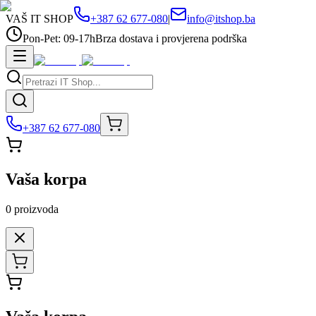
VAŠ IT SHOP
+387 62 677-080
|
info@itshop.ba
Pon-Pet: 09-17h
Brza dostava i provjerena podrška
+387 62 677-080
Vaša korpa
0
proizvoda