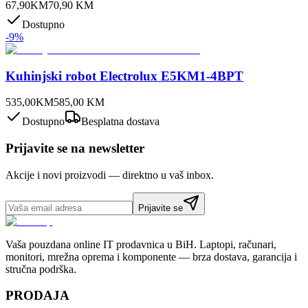
67,90
KM
70,90
KM
Dostupno
-
9
%
Kuhinjski robot Electrolux E5KM1-4BPT
535,00
KM
585,00
KM
Dostupno
Besplatna dostava
Prijavite se na newsletter
Akcije i novi proizvodi — direktno u vaš inbox.
Prijavite se
Vaša pouzdana online IT prodavnica u BiH. Laptopi, računari,
monitori, mrežna oprema i komponente — brza dostava, garancija i
stručna podrška.
PRODAJA