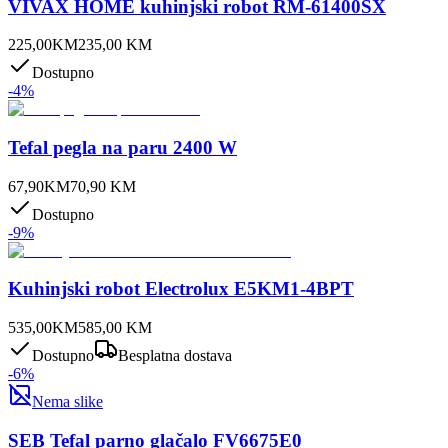
VIVAX HOME kuhinjski robot RM-61400SX
225,00
KM
235,00
KM
Dostupno
-
4
%
Tefal pegla na paru 2400 W
67,90
KM
70,90
KM
Dostupno
-
9
%
Kuhinjski robot Electrolux E5KM1-4BPT
535,00
KM
585,00
KM
Dostupno
Besplatna dostava
-
6
%
Nema slike
SEB Tefal parno glačalo FV6675E0