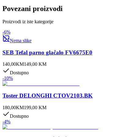
Povezani proizvodi
Proizvodi iz iste kategorije
-
6
%
Nema slike
SEB Tefal parno glačalo FV6675E0
140,00
KM
149,00
KM
Dostupno
-
10
%
Toster DELONGHI CTOV2103.BK
180,00
KM
199,00
KM
Dostupno
-
4
%