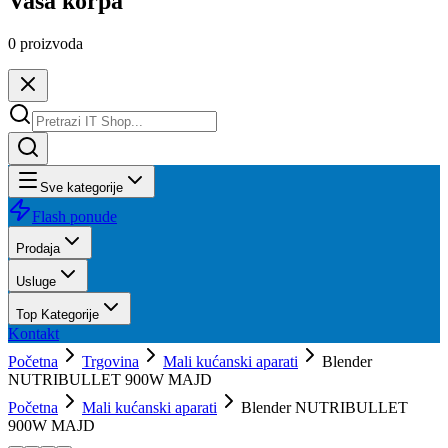
Vaša korpa
0
proizvoda
Sve kategorije
Flash ponude
Prodaja
Usluge
Top Kategorije
Kontakt
Početna
Trgovina
Mali kućanski aparati
Blender
NUTRIBULLET 900W MAJD
Početna
Mali kućanski aparati
Blender NUTRIBULLET
900W MAJD