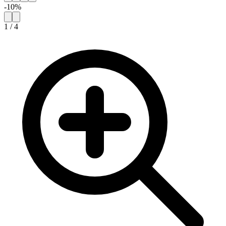
-
10
%
1
/
4