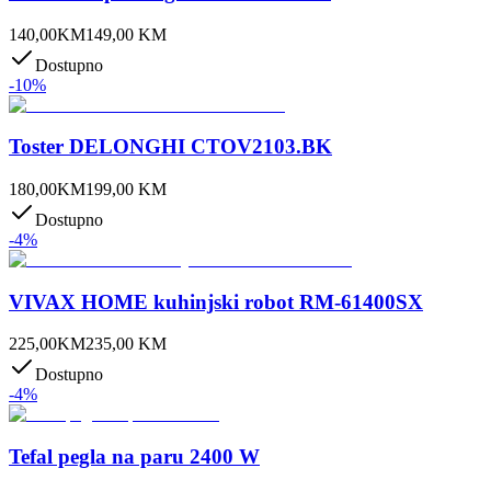
140,00
KM
149,00
KM
Dostupno
-
10
%
Toster DELONGHI CTOV2103.BK
180,00
KM
199,00
KM
Dostupno
-
4
%
VIVAX HOME kuhinjski robot RM-61400SX
225,00
KM
235,00
KM
Dostupno
-
4
%
Tefal pegla na paru 2400 W