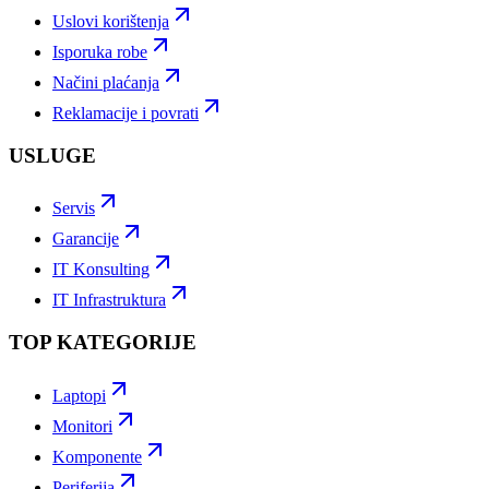
Uslovi korištenja
Isporuka robe
Načini plaćanja
Reklamacije i povrati
USLUGE
Servis
Garancije
IT Konsulting
IT Infrastruktura
TOP KATEGORIJE
Laptopi
Monitori
Komponente
Periferija