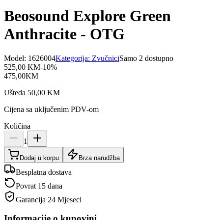
Beosound Explore Green
Anthracite - OTG
Model:
1626004
Kategorija:
Zvučnici
Samo 2 dostupno
525,00
KM
-
10
%
475,00
KM
Ušteda
50,00
KM
Cijena sa uključenim PDV-om
Količina
1
Dodaj u korpu
Brza narudžba
Besplatna dostava
Povrat 15 dana
Garancija
24 Mjeseci
Informacije o kupovini