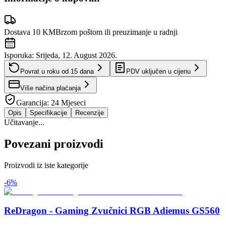
Dostava 10 KM
Brzom poštom ili preuzimanje u radnji
Isporuka:
Srijeda, 12. August 2026.
Povrat u roku od
15
dana
PDV uključen u cijenu
Više načina plaćanja
Garancija:
24 Mjeseci
Opis
Specifikacije
Recenzije
Učitavanje...
Povezani proizvodi
Proizvodi iz iste kategorije
-
6
%
ReDragon - Gaming Zvučnici RGB Adiemus GS560