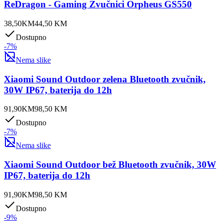
ReDragon - Gaming Zvučnici Orpheus GS550
38,50
KM
44,50
KM
Dostupno
-
7
%
Nema slike
Xiaomi Sound Outdoor zelena Bluetooth zvučnik,
30W IP67, baterija do 12h
91,90
KM
98,50
KM
Dostupno
-
7
%
Nema slike
Xiaomi Sound Outdoor bež Bluetooth zvučnik, 30W
IP67, baterija do 12h
91,90
KM
98,50
KM
Dostupno
-
9
%