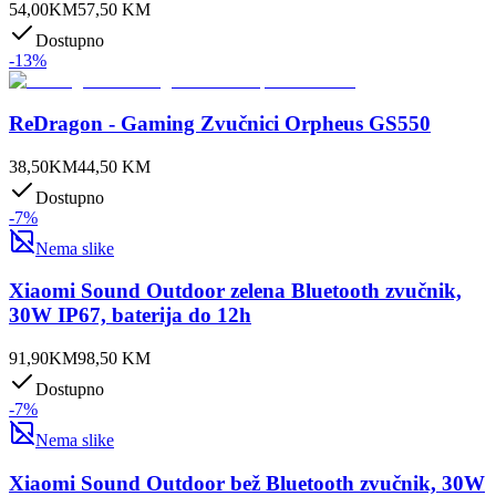
54,00
KM
57,50
KM
Dostupno
-
13
%
ReDragon - Gaming Zvučnici Orpheus GS550
38,50
KM
44,50
KM
Dostupno
-
7
%
Nema slike
Xiaomi Sound Outdoor zelena Bluetooth zvučnik,
30W IP67, baterija do 12h
91,90
KM
98,50
KM
Dostupno
-
7
%
Nema slike
Xiaomi Sound Outdoor bež Bluetooth zvučnik, 30W