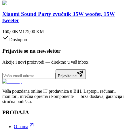
Xiaomi Sound Party zvučnik 35W woofer, 15W
tweeter
160,00
KM
175,00
KM
Dostupno
Prijavite se na newsletter
Akcije i novi proizvodi — direktno u vaš inbox.
Prijavite se
Vaša pouzdana online IT prodavnica u BiH. Laptopi, računari,
monitori, mrežna oprema i komponente — brza dostava, garancija i
stručna podrška.
PRODAJA
O nama