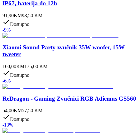
IP67, baterija do 12h
91,90
KM
98,50
KM
Dostupno
-
9
%
Xiaomi Sound Party zvučnik 35W woofer, 15W
tweeter
160,00
KM
175,00
KM
Dostupno
-
6
%
ReDragon - Gaming Zvučnici RGB Adiemus GS560
54,00
KM
57,50
KM
Dostupno
-
13
%