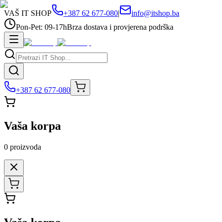
VAŠ IT SHOP
+387 62 677-080
|
info@itshop.ba
Pon-Pet: 09-17h
Brza dostava i provjerena podrška
+387 62 677-080
Vaša korpa
0
proizvoda