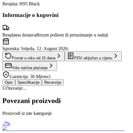
Beoplay H95 Black
Informacije o kupovini
Besplatna dostava
Brzom poštom ili preuzimanje u radnji
Isporuka:
Srijeda, 12. August 2026.
Povrat u roku od
15
dana
PDV uključen u cijenu
Više načina plaćanja
Garancija:
36 Mjeseci
Opis
Specifikacije
Recenzije
Učitavanje...
Povezani proizvodi
Proizvodi iz iste kategorije
-
7
%