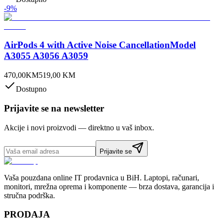
-
9
%
AirPods 4 with Active Noise CancellationModel
A3055 A3056 A3059
470,00
KM
519,00
KM
Dostupno
Prijavite se na newsletter
Akcije i novi proizvodi — direktno u vaš inbox.
Prijavite se
Vaša pouzdana online IT prodavnica u BiH. Laptopi, računari,
monitori, mrežna oprema i komponente — brza dostava, garancija i
stručna podrška.
PRODAJA