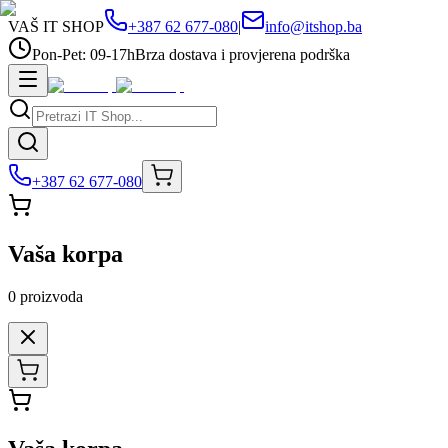
VAŠ IT SHOP
+387 62 677-080
|
info@itshop.ba
Pon-Pet: 09-17h
Brza dostava i provjerena podrška
+387 62 677-080
Vaša korpa
0
proizvoda