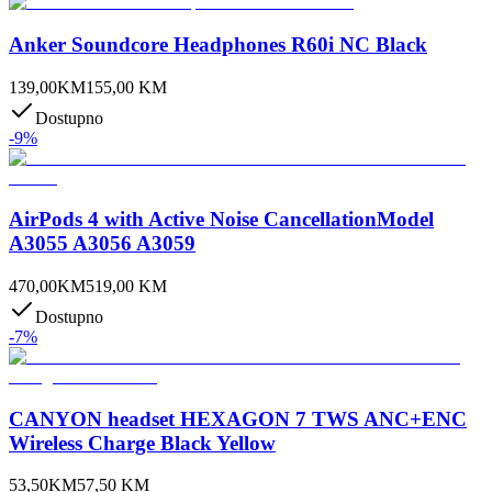
Anker Soundcore Headphones R60i NC Black
139,00
KM
155,00
KM
Dostupno
-
9
%
AirPods 4 with Active Noise CancellationModel
A3055 A3056 A3059
470,00
KM
519,00
KM
Dostupno
-
7
%
CANYON headset HEXAGON 7 TWS ANC+ENC
Wireless Charge Black Yellow
53,50
KM
57,50
KM