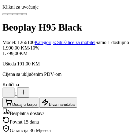
Klikni za uvećanje
Beoplay H95 Black
Model:
1266100
Kategorija:
Slušalice za mobitel
Samo 1 dostupno
1.990,00
KM
-
10
%
1.799,00
KM
Ušteda
191,00
KM
Cijena sa uključenim PDV-om
Količina
1
Dodaj u korpu
Brza narudžba
Besplatna dostava
Povrat 15 dana
Garancija
36 Mjeseci