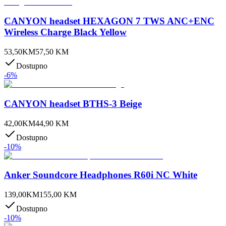
CANYON headset HEXAGON 7 TWS ANC+ENC
Wireless Charge Black Yellow
53,50
KM
57,50
KM
Dostupno
-
6
%
CANYON headset BTHS-3 Beige
42,00
KM
44,90
KM
Dostupno
-
10
%
Anker Soundcore Headphones R60i NC White
139,00
KM
155,00
KM
Dostupno
-
10
%