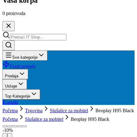
Vaša korpa
0
proizvoda
Sve kategorije
Flash ponude
Prodaja
Usluge
Top Kategorije
Kontakt
Početna
Trgovina
Slušalice za mobitel
Beoplay H95 Black
Početna
Slušalice za mobitel
Beoplay H95 Black
-
10
%