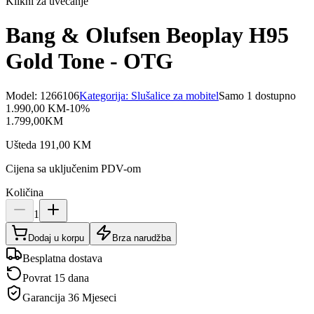
Klikni za uvećanje
Bang & Olufsen Beoplay H95
Gold Tone - OTG
Model:
1266106
Kategorija:
Slušalice za mobitel
Samo 1 dostupno
1.990,00
KM
-
10
%
1.799,00
KM
Ušteda
191,00
KM
Cijena sa uključenim PDV-om
Količina
1
Dodaj u korpu
Brza narudžba
Besplatna dostava
Povrat 15 dana
Garancija
36 Mjeseci