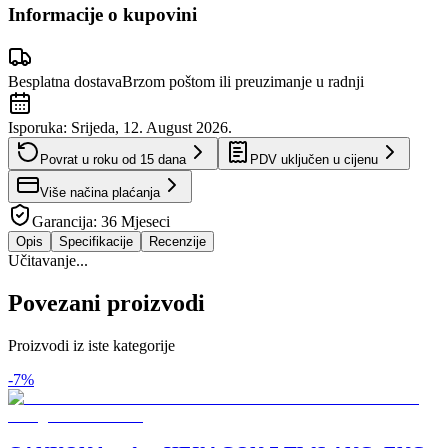
Informacije o kupovini
Besplatna dostava
Brzom poštom ili preuzimanje u radnji
Isporuka:
Srijeda, 12. August 2026.
Povrat u roku od
15
dana
PDV uključen u cijenu
Više načina plaćanja
Garancija:
36 Mjeseci
Opis
Specifikacije
Recenzije
Učitavanje...
Povezani proizvodi
Proizvodi iz iste kategorije
-
7
%