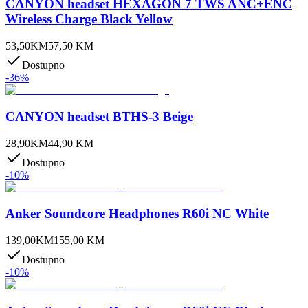
CANYON headset HEXAGON 7 TWS ANC+ENC
Wireless Charge Black Yellow
53,50
KM
57,50
KM
Dostupno
-
36
%
CANYON headset BTHS-3 Beige
28,90
KM
44,90
KM
Dostupno
-
10
%
Anker Soundcore Headphones R60i NC White
139,00
KM
155,00
KM
Dostupno
-
10
%