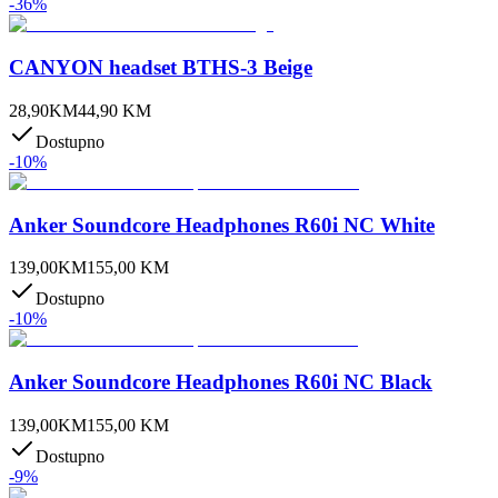
-
36
%
CANYON headset BTHS-3 Beige
28,90
KM
44,90
KM
Dostupno
-
10
%
Anker Soundcore Headphones R60i NC White
139,00
KM
155,00
KM
Dostupno
-
10
%
Anker Soundcore Headphones R60i NC Black
139,00
KM
155,00
KM
Dostupno
-
9
%