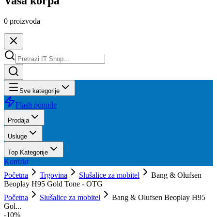
Vaša korpa
0
proizvoda
Sve kategorije
Flash ponude
Prodaja
Usluge
Top Kategorije
Kontakt
Početna
Trgovina
Slušalice za mobitel
Bang & Olufsen
Beoplay H95 Gold Tone - OTG
Početna
Slušalice za mobitel
Bang & Olufsen Beoplay H95
Gol...
-
10
%