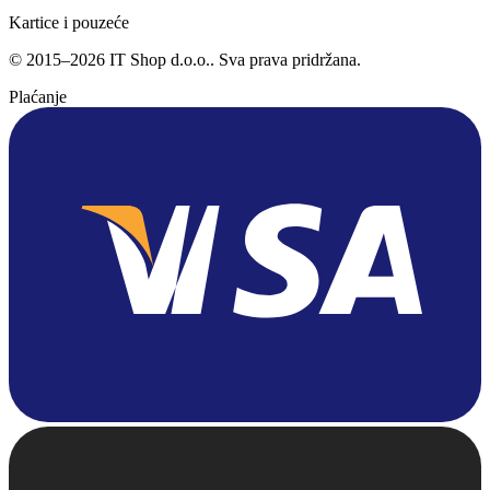
Kartice i pouzeće
©
2015
–
2026
IT Shop d.o.o.
. Sva prava pridržana.
Plaćanje