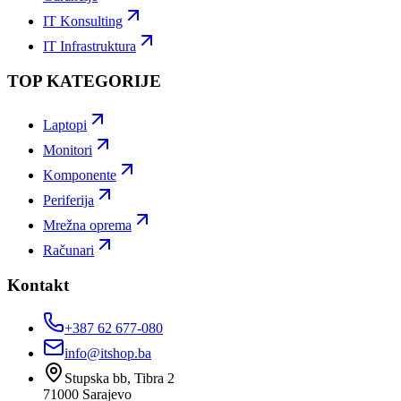
IT Konsulting
IT Infrastruktura
TOP KATEGORIJE
Laptopi
Monitori
Komponente
Periferija
Mrežna oprema
Računari
Kontakt
+387 62 677-080
info@itshop.ba
Stupska bb, Tibra 2
71000
Sarajevo