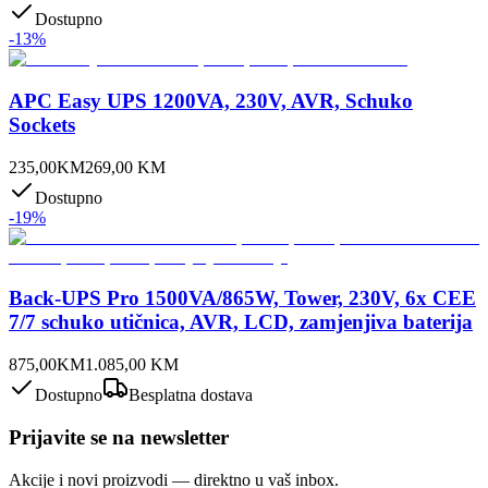
Dostupno
-
13
%
APC Easy UPS 1200VA, 230V, AVR, Schuko
Sockets
235,00
KM
269,00
KM
Dostupno
-
19
%
Back-UPS Pro 1500VA/865W, Tower, 230V, 6x CEE
7/7 schuko utičnica, AVR, LCD, zamjenjiva baterija
875,00
KM
1.085,00
KM
Dostupno
Besplatna dostava
Prijavite se na newsletter
Akcije i novi proizvodi — direktno u vaš inbox.