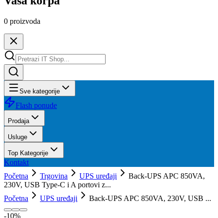
Vaša korpa
0
proizvoda
Sve kategorije
Flash ponude
Prodaja
Usluge
Top Kategorije
Kontakt
Početna
Trgovina
UPS uređaji
Back-UPS APC 850VA,
230V, USB Type-C i A portovi z...
Početna
UPS uređaji
Back-UPS APC 850VA, 230V, USB ...
-
10
%