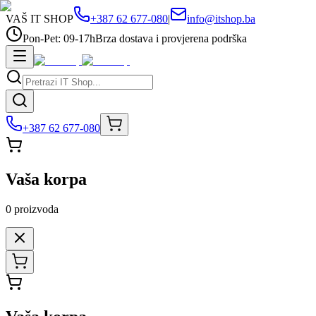
VAŠ IT SHOP
+387 62 677-080
|
info@itshop.ba
Pon-Pet: 09-17h
Brza dostava i provjerena podrška
+387 62 677-080
Vaša korpa
0
proizvoda