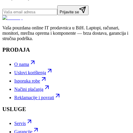
Prijavite se
Vaša pouzdana online IT prodavnica u BiH. Laptopi, računari,
monitori, mrežna oprema i komponente — brza dostava, garancija i
stručna podrška.
PRODAJA
O nama
Uslovi korištenja
Isporuka robe
Načini plaćanja
Reklamacije i povrati
USLUGE
Servis
Garancije