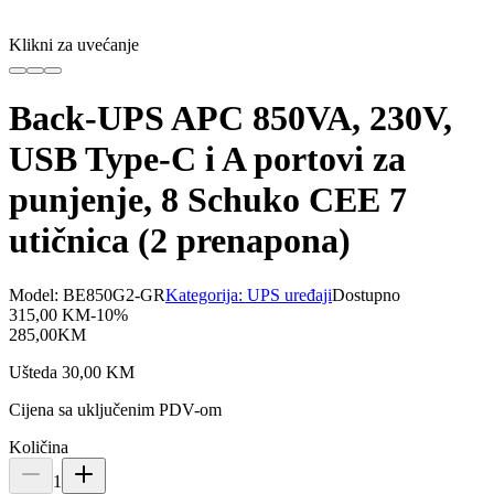
Klikni za uvećanje
Back-UPS APC 850VA, 230V,
USB Type-C i A portovi za
punjenje, 8 Schuko CEE 7
utičnica (2 prenapona)
Model:
BE850G2-GR
Kategorija:
UPS uređaji
Dostupno
315,00
KM
-
10
%
285,00
KM
Ušteda
30,00
KM
Cijena sa uključenim PDV-om
Količina
1