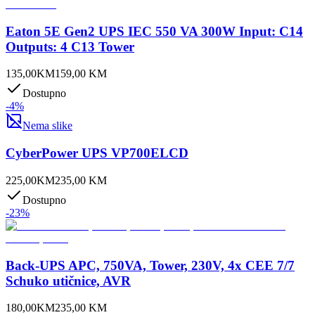
Eaton 5E Gen2 UPS IEC 550 VA 300W Input: C14
Outputs: 4 C13 Tower
135,00
KM
159,00
KM
Dostupno
-
4
%
Nema slike
CyberPower UPS VP700ELCD
225,00
KM
235,00
KM
Dostupno
-
23
%
Back-UPS APC, 750VA, Tower, 230V, 4x CEE 7/7
Schuko utičnice, AVR
180,00
KM
235,00
KM