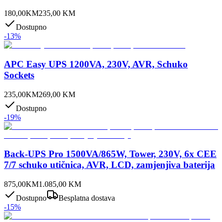
180,00
KM
235,00
KM
Dostupno
-
13
%
APC Easy UPS 1200VA, 230V, AVR, Schuko
Sockets
235,00
KM
269,00
KM
Dostupno
-
19
%
Back-UPS Pro 1500VA/865W, Tower, 230V, 6x CEE
7/7 schuko utičnica, AVR, LCD, zamjenjiva baterija
875,00
KM
1.085,00
KM
Dostupno
Besplatna dostava
-
15
%