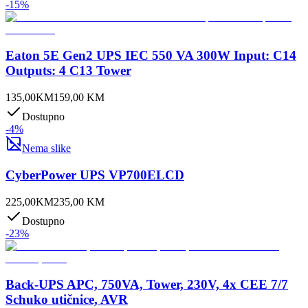
-
15
%
Eaton 5E Gen2 UPS IEC 550 VA 300W Input: C14
Outputs: 4 C13 Tower
135,00
KM
159,00
KM
Dostupno
-
4
%
Nema slike
CyberPower UPS VP700ELCD
225,00
KM
235,00
KM
Dostupno
-
23
%
Back-UPS APC, 750VA, Tower, 230V, 4x CEE 7/7
Schuko utičnice, AVR