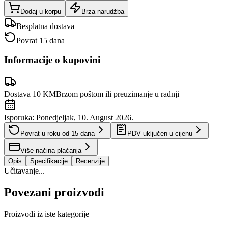
Dodaj u korpu
Brza narudžba
Besplatna dostava
Povrat 15 dana
Informacije o kupovini
Dostava 10 KM
Brzom poštom ili preuzimanje u radnji
Isporuka:
Ponedjeljak, 10. August 2026.
Povrat u roku od
15
dana
PDV uključen u cijenu
Više načina plaćanja
Opis
Specifikacije
Recenzije
Učitavanje...
Povezani proizvodi
Proizvodi iz iste kategorije