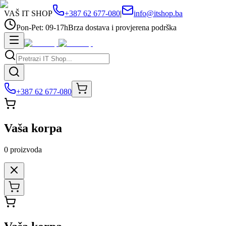
VAŠ IT SHOP
+387 62 677-080
|
info@itshop.ba
Pon-Pet: 09-17h
Brza dostava i provjerena podrška
+387 62 677-080
Vaša korpa
0
proizvoda