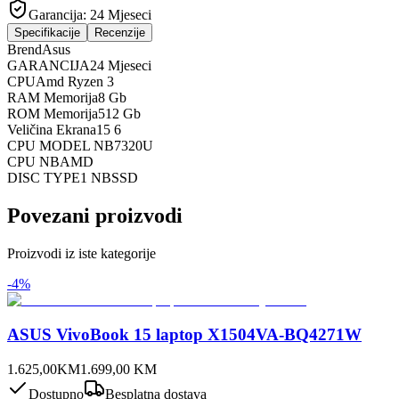
Garancija:
24 Mjeseci
Specifikacije
Recenzije
Brend
Asus
GARANCIJA
24 Mjeseci
CPU
Amd Ryzen 3
RAM Memorija
8 Gb
ROM Memorija
512 Gb
Veličina Ekrana
15 6
CPU MODEL NB
7320U
CPU NB
AMD
DISC TYPE1 NB
SSD
Povezani proizvodi
Proizvodi iz iste kategorije
-
4
%
ASUS VivoBook 15 laptop X1504VA-BQ4271W
1.625,00
KM
1.699,00
KM
Dostupno
Besplatna dostava