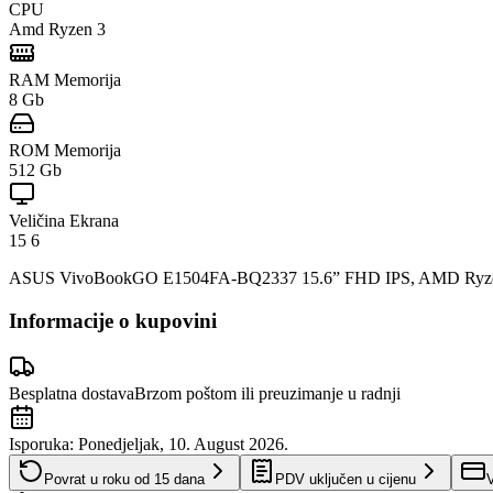
CPU
Amd Ryzen 3
RAM Memorija
8 Gb
ROM Memorija
512 Gb
Veličina Ekrana
15 6
ASUS VivoBookGO E1504FA-BQ2337 15.6” FHD IPS, AMD Ryzen 
Informacije o kupovini
Besplatna dostava
Brzom poštom ili preuzimanje u radnji
Isporuka:
Ponedjeljak, 10. August 2026.
Povrat u roku od
15
dana
PDV uključen u cijenu
V