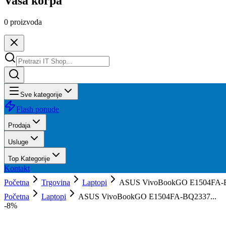
Vaša korpa
0
proizvoda
Sve kategorije
Flash ponude
Prodaja
Usluge
Top Kategorije
Kontakt
Početna
Trgovina
Laptopi
ASUS VivoBookGO E1504FA-BQ
Početna
Laptopi
ASUS VivoBookGO E1504FA-BQ2337...
-
8
%