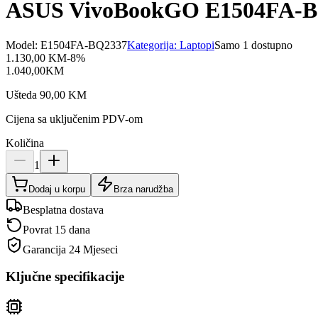
ASUS VivoBookGO E1504FA-BQ
Model:
E1504FA-BQ2337
Kategorija:
Laptopi
Samo 1 dostupno
1.130,00
KM
-
8
%
1.040,00
KM
Ušteda
90,00
KM
Cijena sa uključenim PDV-om
Količina
1
Dodaj u korpu
Brza narudžba
Besplatna dostava
Povrat 15 dana
Garancija
24 Mjeseci
Ključne specifikacije