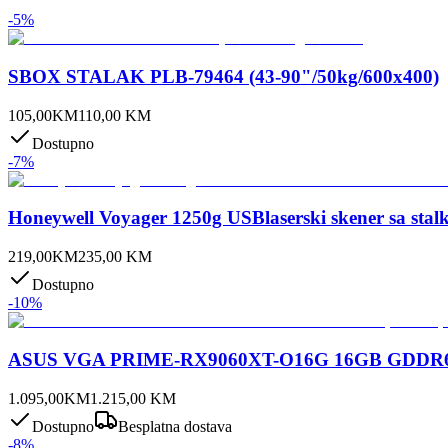
-
5
%
SBOX STALAK PLB-79464 (43-90"/50kg/600x400)
105,00
KM
110,00
KM
Dostupno
-
7
%
Honeywell Voyager 1250g USBlaserski skener sa sta
219,00
KM
235,00
KM
Dostupno
-
10
%
ASUS VGA PRIME-RX9060XT-O16G 16GB GDDR6, 1
1.095,00
KM
1.215,00
KM
Dostupno
Besplatna dostava
-
8
%