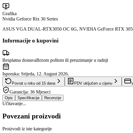
Grafika
Nvidia Geforce Rtx 30 Series
ASUS VGA DUAL-RTX3050 OC 6G, NVIDIA GeForce RTX 305
Informacije o kupovini
Besplatna dostava
Brzom poštom ili preuzimanje u radnji
Isporuka:
Srijeda, 12. August 2026.
Povrat u roku od
15
dana
PDV uključen u cijenu
V
Garancija:
36 Mjeseci
Opis
Specifikacije
Recenzije
Učitavanje...
Povezani proizvodi
Proizvodi iz iste kategorije