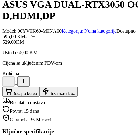
ASUS VGA DUAL-RTX3050 OC 
D,HDMI,DP
Model:
90YV0K60-M0NA00
Kategorija:
Nema kategorije
Dostupno
595,00
KM
-
11
%
529,00
KM
Ušteda
66,00
KM
Cijena sa uključenim PDV-om
Količina
1
Dodaj u korpu
Brza narudžba
Besplatna dostava
Povrat 15 dana
Garancija
36 Mjeseci
Ključne specifikacije