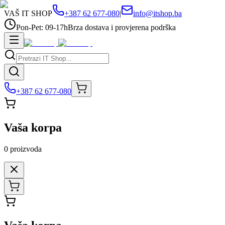
VAŠ IT SHOP
+387 62 677-080
|
info@itshop.ba
Pon-Pet: 09-17h
Brza dostava i provjerena podrška
+387 62 677-080
Vaša korpa
0
proizvoda