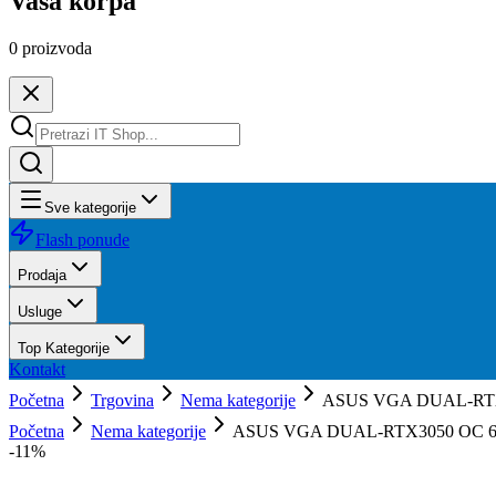
Vaša korpa
0
proizvoda
Sve kategorije
Flash ponude
Prodaja
Usluge
Top Kategorije
Kontakt
Početna
Trgovina
Nema kategorije
ASUS VGA DUAL-RTX3
Početna
Nema kategorije
ASUS VGA DUAL-RTX3050 OC 6
-
11
%