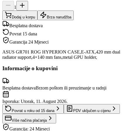
1
Dodaj u korpu
Brza narudžba
Besplatna dostava
Povrat 15 dana
Garancija
24 Mjeseci
ASUS GR701 ROG HYPERION CASE,E-ATX,420 mm dual
radiator support,4×140 mm fans,metal GPU holder,
Informacije o kupovini
Besplatna dostava
Brzom poštom ili preuzimanje u radnji
Isporuka:
Utorak, 11. August 2026.
Povrat u roku od
15
dana
PDV uključen u cijenu
Više načina plaćanja
Garancija:
24 Mjeseci