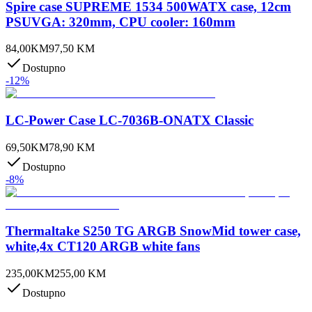
Spire case SUPREME 1534 500WATX case, 12cm
PSUVGA: 320mm, CPU cooler: 160mm
84,00
KM
97,50
KM
Dostupno
-
12
%
LC-Power Case LC-7036B-ONATX Classic
69,50
KM
78,90
KM
Dostupno
-
8
%
Thermaltake S250 TG ARGB SnowMid tower case,
white,4x CT120 ARGB white fans
235,00
KM
255,00
KM
Dostupno