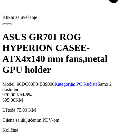
Klikni za uvećanje
ASUS GR701 ROG
HYPERION CASEE-
ATX4x140 mm fans,metal
GPU holder
Model:
90DC00F0-B39000
Kategorija:
PC Kućišta
Samo 2
dostupno
970,00
KM
-
8
%
895,00
KM
Ušteda
75,00
KM
Cijena sa uključenim PDV-om
Količina