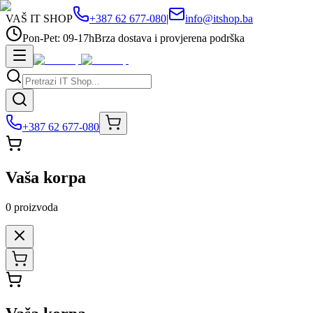
VAŠ IT SHOP
+387 62 677-080
|
info@itshop.ba
Pon-Pet: 09-17h
Brza dostava i provjerena podrška
+387 62 677-080
Vaša korpa
0
proizvoda