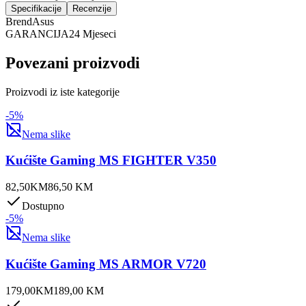
Specifikacije
Recenzije
Brend
Asus
GARANCIJA
24 Mjeseci
Povezani proizvodi
Proizvodi iz iste kategorije
-
5
%
Nema slike
Kućište Gaming MS FIGHTER V350
82,50
KM
86,50
KM
Dostupno
-
5
%
Nema slike
Kućište Gaming MS ARMOR V720
179,00
KM
189,00
KM