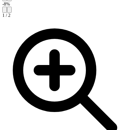
-
8
%
1
/
2