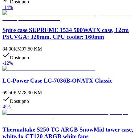
Dostupno
-
14
%
Spire case SUPREME 1534 500WATX case, 12cm
PSUVGA: 320mm, CPU cooler: 160mm
84,00
KM
97,50
KM
Dostupno
-
12
%
LC-Power Case LC-7036B-ONATX Classic
69,50
KM
78,90
KM
Dostupno
-
8
%
Thermaltake S250 TG ARGB SnowMid tower case,
white,4x CT120 ARGB white fans