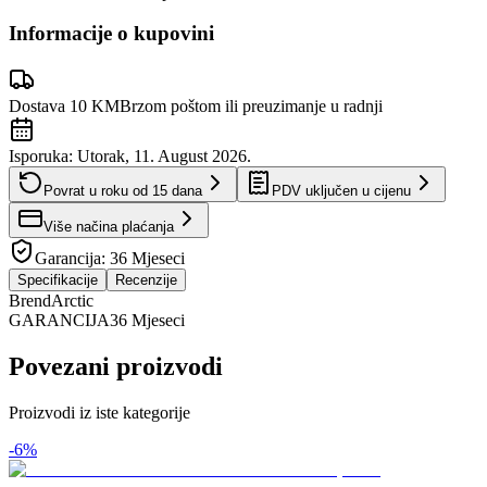
Informacije o kupovini
Dostava 10 KM
Brzom poštom ili preuzimanje u radnji
Isporuka:
Utorak, 11. August 2026.
Povrat u roku od
15
dana
PDV uključen u cijenu
Više načina plaćanja
Garancija:
36 Mjeseci
Specifikacije
Recenzije
Brend
Arctic
GARANCIJA
36 Mjeseci
Povezani proizvodi
Proizvodi iz iste kategorije
-
6
%