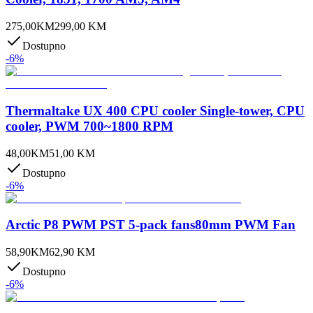
275,00
KM
299,00
KM
Dostupno
-
6
%
Thermaltake UX 400 CPU cooler Single-tower, CPU
cooler, PWM 700~1800 RPM
48,00
KM
51,00
KM
Dostupno
-
6
%
Arctic P8 PWM PST 5-pack fans80mm PWM Fan
58,90
KM
62,90
KM
Dostupno
-
6
%