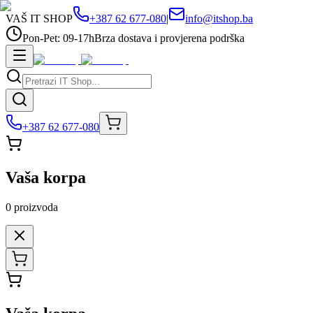
VAŠ IT SHOP
+387 62 677-080
|
info@itshop.ba
Pon-Pet: 09-17h
Brza dostava i provjerena podrška
+387 62 677-080
Vaša korpa
0
proizvoda