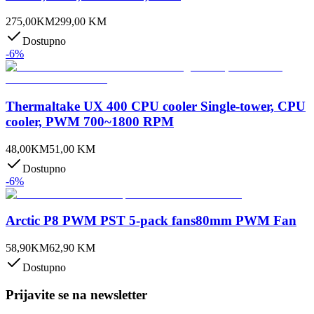
275,00
KM
299,00
KM
Dostupno
-
6
%
Thermaltake UX 400 CPU cooler Single-tower, CPU
cooler, PWM 700~1800 RPM
48,00
KM
51,00
KM
Dostupno
-
6
%
Arctic P8 PWM PST 5-pack fans80mm PWM Fan
58,90
KM
62,90
KM
Dostupno
Prijavite se na newsletter