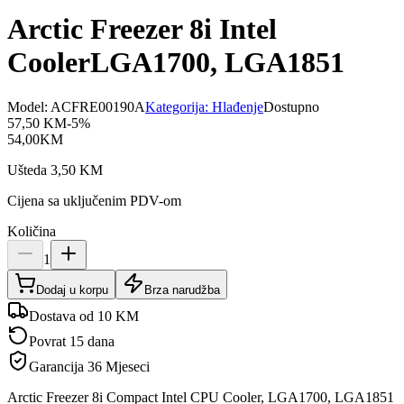
Arctic Freezer 8i Intel
CoolerLGA1700, LGA1851
Model:
ACFRE00190A
Kategorija:
Hlađenje
Dostupno
57,50
KM
-
5
%
54,00
KM
Ušteda
3,50
KM
Cijena sa uključenim PDV-om
Količina
1
Dodaj u korpu
Brza narudžba
Dostava od 10 KM
Povrat 15 dana
Garancija
36 Mjeseci
Arctic Freezer 8i Compact Intel CPU Cooler, LGA1700, LGA1851