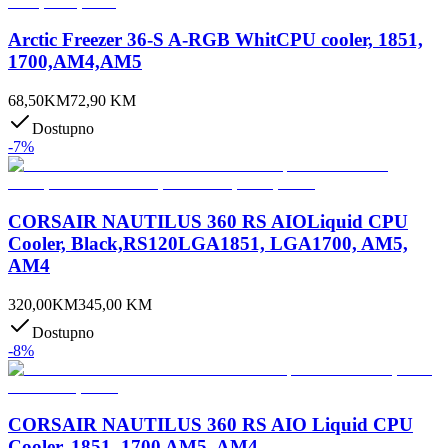
Arctic Freezer 36-S A-RGB WhitCPU cooler, 1851,
1700,AM4,AM5
68,50
KM
72,90
KM
Dostupno
-
7
%
CORSAIR NAUTILUS 360 RS AIOLiquid CPU
Cooler, Black,RS120LGA1851, LGA1700, AM5,
AM4
320,00
KM
345,00
KM
Dostupno
-
8
%
CORSAIR NAUTILUS 360 RS AIO Liquid CPU
Cooler, 1851, 1700 AM5, AM4