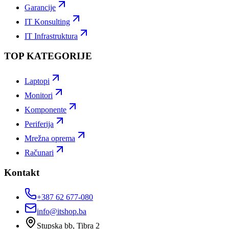
Garancije
IT Konsulting
IT Infrastruktura
TOP KATEGORIJE
Laptopi
Monitori
Komponente
Periferija
Mrežna oprema
Računari
Kontakt
+387 62 677-080
info@itshop.ba
Stupska bb, Tibra 2