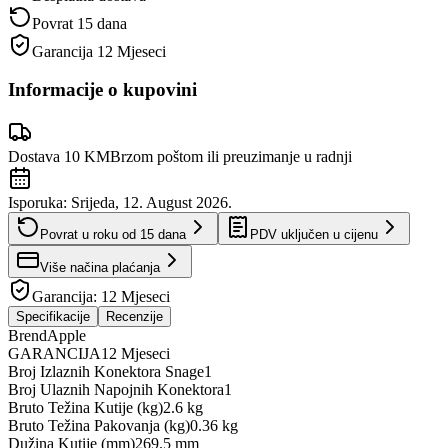
Povrat 15 dana
Garancija
12 Mjeseci
Informacije o kupovini
Dostava 10 KM
Brzom poštom ili preuzimanje u radnji
Isporuka:
Srijeda, 12. August 2026.
Povrat u roku od
15
dana
PDV uključen u cijenu
Više načina plaćanja
Garancija:
12 Mjeseci
Specifikacije
Recenzije
Brend
Apple
GARANCIJA
12 Mjeseci
Broj Izlaznih Konektora Snage
1
Broj Ulaznih Napojnih Konektora
1
Bruto Težina Kutije (kg)
2.6 kg
Bruto Težina Pakovanja (kg)
0.36 kg
Dužina Kutije (mm)
269.5 mm