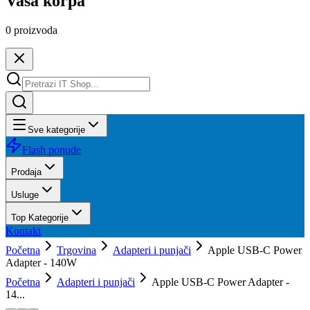
Vaša korpa
0
proizvoda
Sve kategorije
Flash ponude
Prodaja
Usluge
Top Kategorije
Kontakt
Početna
Trgovina
Adapteri i punjači
Apple USB-C Power
Adapter - 140W
Početna
Adapteri i punjači
Apple USB-C Power Adapter -
14...