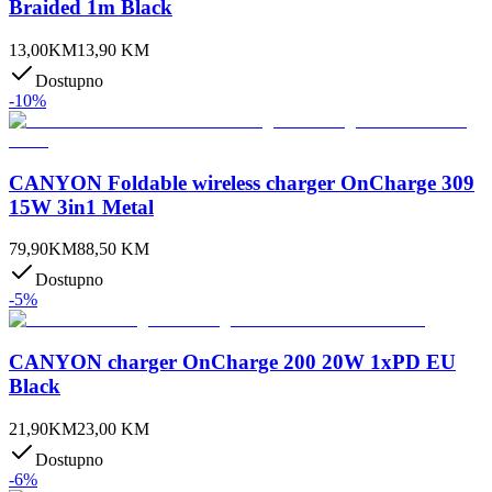
Braided 1m Black
13,00
KM
13,90
KM
Dostupno
-
10
%
CANYON Foldable wireless charger OnCharge 309
15W 3in1 Metal
79,90
KM
88,50
KM
Dostupno
-
5
%
CANYON charger OnCharge 200 20W 1xPD EU
Black
21,90
KM
23,00
KM
Dostupno
-
6
%