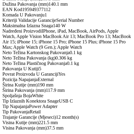
Dužina Pakovanja (mm)
140.1 mm
EAN Kod
195949377112
Komada U Pakovanju
1
Kriteriji Validacije Garancije
Serial Number
Maksimalna Izlazna Snaga
140 W
Nadređeni Proizvodi
IPhone, iPad, MacBook, AirPods, Apple
Watch, Apple Vision MacBook Air 13; MacBook Pro 13; MacBook
Air 15; iPhone 15; iPhone 15 Pro; iPhone 15 Plus; iPhone 15 Pro
Max; Apple Watch (9 Gen.); Apple Watch
Neto Težina Kartonskog Pakovanja
0.1 kg
Neto Težina Pakovanja (kg)
0.306 kg
Neto Težina Plastičnog Pakovanja
0.1 kg
Pakovanja U Kutiji
5
Povrat Proizvoda U Garanciji
Yes
Pozicija Napajanja
External
Širina Kutije (mm)
190 mm
Širina Pakovanja (mm)
117.9 mm
Spoljašnja Boja
White
Tip Izlaznih Konektora Snage
USB C
Tip Napajanja
Power Adapter
Tip Pakovanja
Retail
Trajanje Garancije (Mjeseci)
12 month(s)
Visina Kutije (mm)
221.5 mm
Visina Pakovanja (mm)
37.5 mm