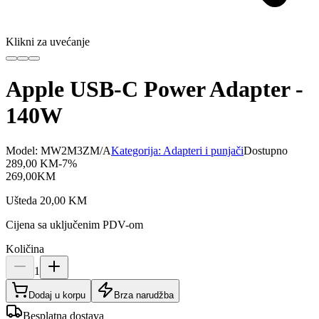
Klikni za uvećanje
Apple USB-C Power Adapter -
140W
Model:
MW2M3ZM/A
Kategorija:
Adapteri i punjači
Dostupno
289,00
KM
-
7
%
269,00
KM
Ušteda
20,00
KM
Cijena sa uključenim PDV-om
Količina
1
Dodaj u korpu
Brza narudžba
Besplatna dostava