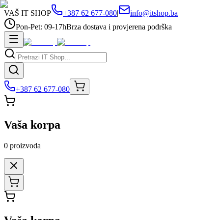
VAŠ IT SHOP
+387 62 677-080
|
info@itshop.ba
Pon-Pet: 09-17h
Brza dostava i provjerena podrška
+387 62 677-080
Vaša korpa
0
proizvoda