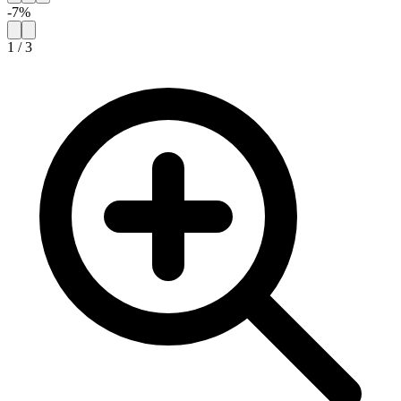
-
7
%
1
/
3