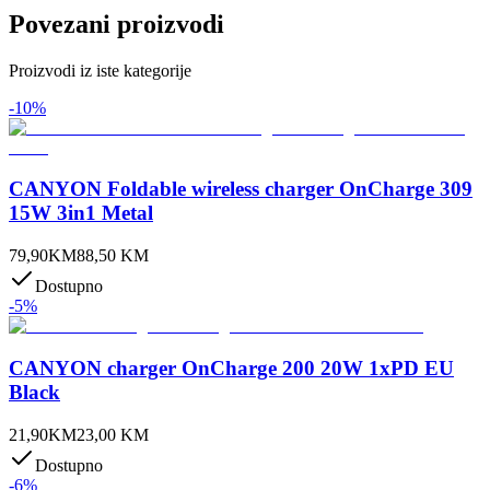
Povezani proizvodi
Proizvodi iz iste kategorije
-
10
%
CANYON Foldable wireless charger OnCharge 309
15W 3in1 Metal
79,90
KM
88,50
KM
Dostupno
-
5
%
CANYON charger OnCharge 200 20W 1xPD EU
Black
21,90
KM
23,00
KM
Dostupno
-
6
%