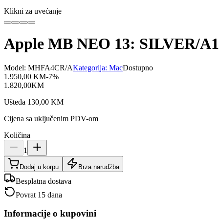
Klikni za uvećanje
Apple MB NEO 13: SILVER/A
Model:
MHFA4CR/A
Kategorija:
Mac
Dostupno
1.950,00
KM
-
7
%
1.820,00
KM
Ušteda
130,00
KM
Cijena sa uključenim PDV-om
Količina
1
Dodaj u korpu
Brza narudžba
Besplatna dostava
Povrat 15 dana
Informacije o kupovini