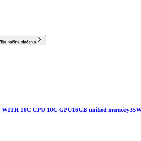
iše načina plaćanja
IP WITH 10C CPU 10C GPU16GB unified memory35W