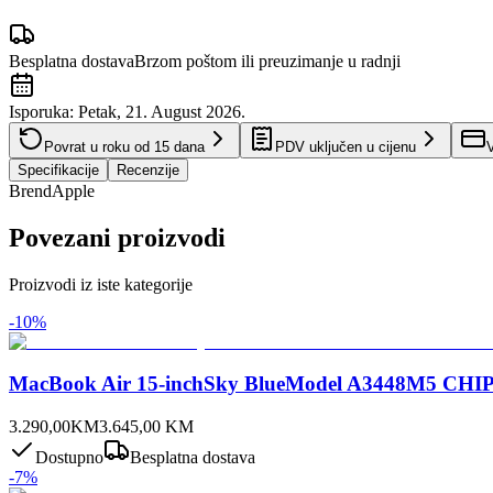
Besplatna dostava
Brzom poštom ili preuzimanje u radnji
Isporuka:
Petak, 21. August 2026.
Povrat u roku od
15
dana
PDV uključen u cijenu
V
Specifikacije
Recenzije
Brend
Apple
Povezani proizvodi
Proizvodi iz iste kategorije
-
10
%
MacBook Air 15-inchSky BlueModel A3448M5 CH
3.290,00
KM
3.645,00
KM
Dostupno
Besplatna dostava
-
7
%