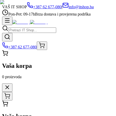
VAŠ IT SHOP
+387 62 677-080
|
info@itshop.ba
Pon-Pet: 09-17h
Brza dostava i provjerena podrška
+387 62 677-080
Vaša korpa
0
proizvoda