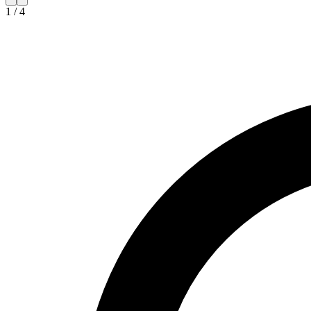
1
/
4