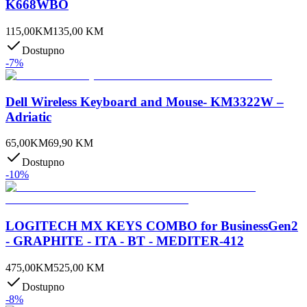
K668WBO
115,00
KM
135,00
KM
Dostupno
-
7
%
Dell Wireless Keyboard and Mouse- KM3322W –
Adriatic
65,00
KM
69,90
KM
Dostupno
-
10
%
LOGITECH MX KEYS COMBO for BusinessGen2
- GRAPHITE - ITA - BT - MEDITER-412
475,00
KM
525,00
KM
Dostupno
-
8
%