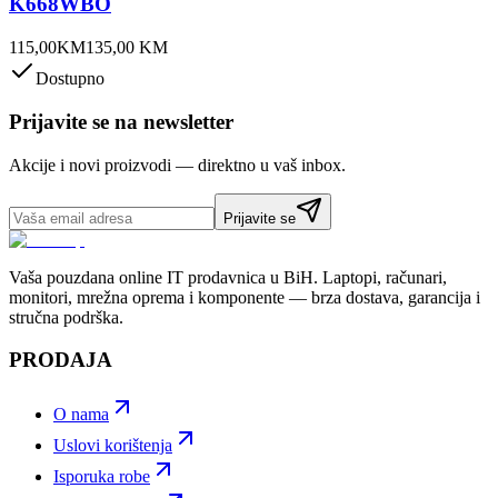
K668WBO
115,00
KM
135,00
KM
Dostupno
Prijavite se na newsletter
Akcije i novi proizvodi — direktno u vaš inbox.
Prijavite se
Vaša pouzdana online IT prodavnica u BiH. Laptopi, računari,
monitori, mrežna oprema i komponente — brza dostava, garancija i
stručna podrška.
PRODAJA
O nama
Uslovi korištenja
Isporuka robe