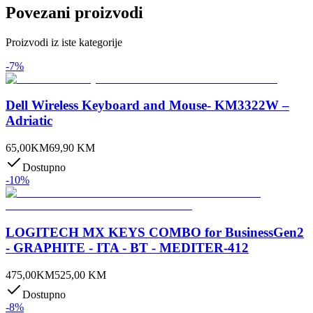
Povezani proizvodi
Proizvodi iz iste kategorije
-
7
%
Dell Wireless Keyboard and Mouse- KM3322W –
Adriatic
65,00
KM
69,90
KM
Dostupno
-
10
%
LOGITECH MX KEYS COMBO for BusinessGen2
- GRAPHITE - ITA - BT - MEDITER-412
475,00
KM
525,00
KM
Dostupno
-
8
%