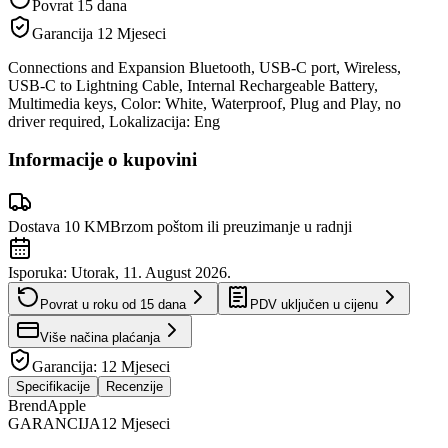
Povrat 15 dana
Garancija
12 Mjeseci
Connections and Expansion Bluetooth, USB‑C port, Wireless,
USB-C to Lightning Cable, Internal Rechargeable Battery,
Multimedia keys, Color: White, Waterproof, Plug and Play, no
driver required, Lokalizacija: Eng
Informacije o kupovini
Dostava 10 KM
Brzom poštom ili preuzimanje u radnji
Isporuka:
Utorak, 11. August 2026.
Povrat u roku od
15
dana
PDV uključen u cijenu
Više načina plaćanja
Garancija:
12 Mjeseci
Specifikacije
Recenzije
Brend
Apple
GARANCIJA
12 Mjeseci