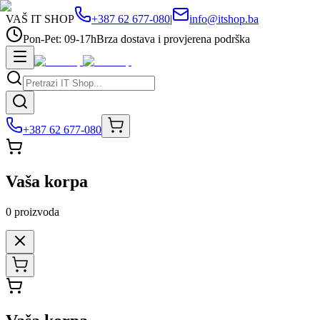
VAŠ IT SHOP
+387 62 677-080
|
info@itshop.ba
Pon-Pet: 09-17h
Brza dostava i provjerena podrška
+387 62 677-080
Vaša korpa
0
proizvoda