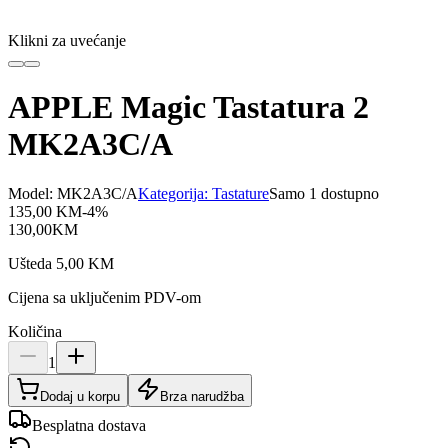
Klikni za uvećanje
APPLE Magic Tastatura 2
MK2A3C/A
Model:
MK2A3C/A
Kategorija:
Tastature
Samo 1 dostupno
135,00
KM
-
4
%
130,00
KM
Ušteda
5,00
KM
Cijena sa uključenim PDV-om
Količina
1
Dodaj u korpu
Brza narudžba
Besplatna dostava