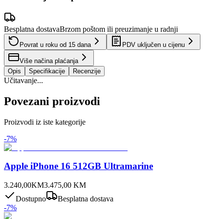
Besplatna dostava
Brzom poštom ili preuzimanje u radnji
Povrat u roku od
15
dana
PDV uključen u cijenu
Više načina plaćanja
Opis
Specifikacije
Recenzije
Učitavanje...
Povezani proizvodi
Proizvodi iz iste kategorije
-
7
%
Apple iPhone 16 512GB Ultramarine
3.240,00
KM
3.475,00
KM
Dostupno
Besplatna dostava
-
7
%