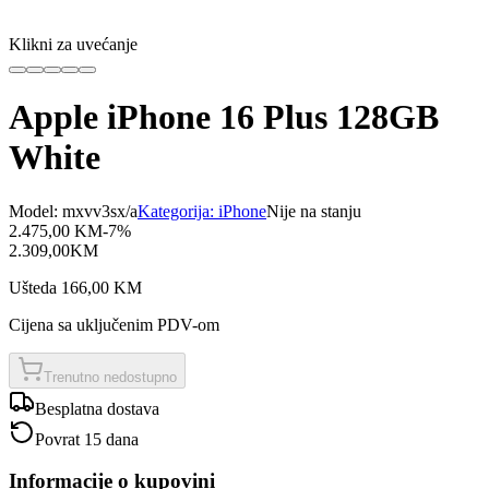
Klikni za uvećanje
Apple iPhone 16 Plus 128GB
White
Model:
mxvv3sx/a
Kategorija:
iPhone
Nije na stanju
2.475,00
KM
-
7
%
2.309,00
KM
Ušteda
166,00
KM
Cijena sa uključenim PDV-om
Trenutno nedostupno
Besplatna dostava
Povrat 15 dana
Informacije o kupovini