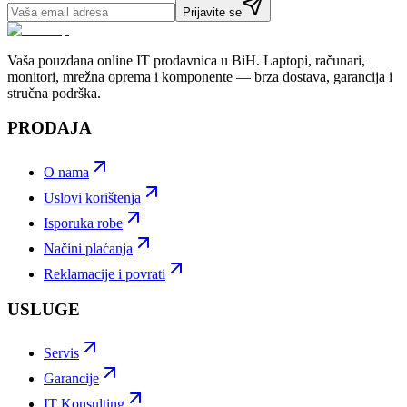
Prijavite se
Vaša pouzdana online IT prodavnica u BiH. Laptopi, računari,
monitori, mrežna oprema i komponente — brza dostava, garancija i
stručna podrška.
PRODAJA
O nama
Uslovi korištenja
Isporuka robe
Načini plaćanja
Reklamacije i povrati
USLUGE
Servis
Garancije
IT Konsulting