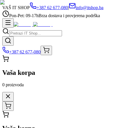
VAŠ IT SHOP
+387 62 677-080
|
info@itshop.ba
Pon-Pet: 09-17h
Brza dostava i provjerena podrška
+387 62 677-080
Vaša korpa
0
proizvoda