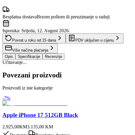
Besplatna dostava
Brzom poštom ili preuzimanje u radnji
Isporuka:
Srijeda, 12. August 2026.
Povrat u roku od
15
dana
PDV uključen u cijenu
Više načina plaćanja
Opis
Specifikacije
Recenzije
Učitavanje...
Povezani proizvodi
Proizvodi iz iste kategorije
-
7
%
Apple iPhone 17 512GB Black
2.925,00
KM
3.135,00
KM