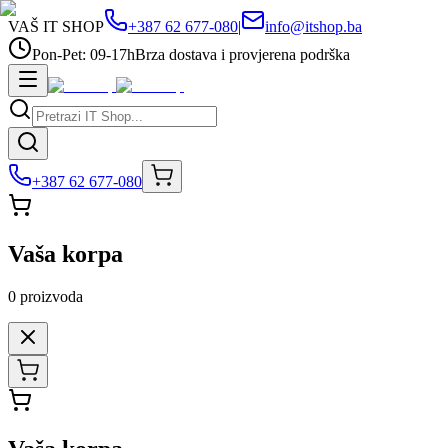
VAŠ IT SHOP
+387 62 677-080
|
info@itshop.ba
Pon-Pet: 09-17h
Brza dostava i provjerena podrška
+387 62 677-080
Vaša korpa
0
proizvoda