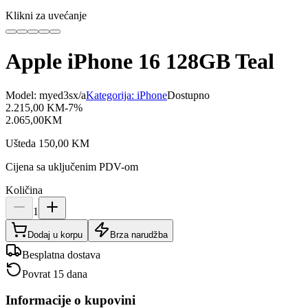
Klikni za uvećanje
Apple iPhone 16 128GB Teal
Model:
myed3sx/a
Kategorija:
iPhone
Dostupno
2.215,00
KM
-
7
%
2.065,00
KM
Ušteda
150,00
KM
Cijena sa uključenim PDV-om
Količina
1
Dodaj u korpu
Brza narudžba
Besplatna dostava
Povrat 15 dana
Informacije o kupovini