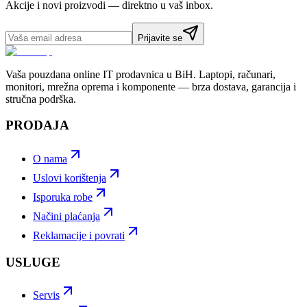
Akcije i novi proizvodi — direktno u vaš inbox.
Prijavite se
Vaša pouzdana online IT prodavnica u BiH. Laptopi, računari,
monitori, mrežna oprema i komponente — brza dostava, garancija i
stručna podrška.
PRODAJA
O nama
Uslovi korištenja
Isporuka robe
Načini plaćanja
Reklamacije i povrati
USLUGE
Servis