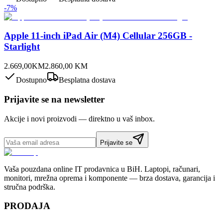
-
7
%
Apple 11-inch iPad Air (M4) Cellular 256GB -
Starlight
2.669,00
KM
2.860,00
KM
Dostupno
Besplatna dostava
Prijavite se na newsletter
Akcije i novi proizvodi — direktno u vaš inbox.
Prijavite se
Vaša pouzdana online IT prodavnica u BiH. Laptopi, računari,
monitori, mrežna oprema i komponente — brza dostava, garancija i
stručna podrška.
PRODAJA