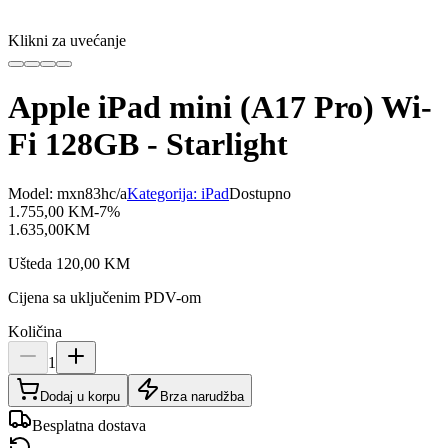
Klikni za uvećanje
Apple iPad mini (A17 Pro) Wi-
Fi 128GB - Starlight
Model:
mxn83hc/a
Kategorija:
iPad
Dostupno
1.755,00
KM
-
7
%
1.635,00
KM
Ušteda
120,00
KM
Cijena sa uključenim PDV-om
Količina
1
Dodaj u korpu
Brza narudžba
Besplatna dostava