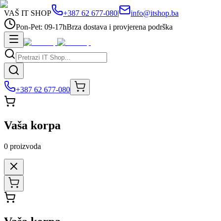
VAŠ IT SHOP
+387 62 677-080
|
info@itshop.ba
Pon-Pet: 09-17h
Brza dostava i provjerena podrška
+387 62 677-080
Vaša korpa
0
proizvoda