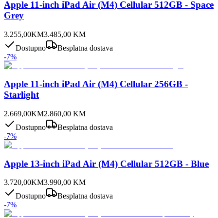
Apple 11-inch iPad Air (M4) Cellular 512GB - Space
Grey
3.255,00
KM
3.485,00
KM
Dostupno
Besplatna dostava
-
7
%
Apple 11-inch iPad Air (M4) Cellular 256GB -
Starlight
2.669,00
KM
2.860,00
KM
Dostupno
Besplatna dostava
-
7
%
Apple 13-inch iPad Air (M4) Cellular 512GB - Blue
3.720,00
KM
3.990,00
KM
Dostupno
Besplatna dostava
-
7
%