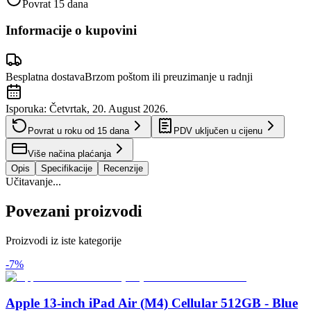
Povrat 15 dana
Informacije o kupovini
Besplatna dostava
Brzom poštom ili preuzimanje u radnji
Isporuka:
Četvrtak, 20. August 2026.
Povrat u roku od
15
dana
PDV uključen u cijenu
Više načina plaćanja
Opis
Specifikacije
Recenzije
Učitavanje...
Povezani proizvodi
Proizvodi iz iste kategorije
-
7
%
Apple 13-inch iPad Air (M4) Cellular 512GB - Blue