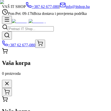
VAŠ IT SHOP
+387 62 677-080
|
info@itshop.ba
Pon-Pet: 09-17h
Brza dostava i provjerena podrška
+387 62 677-080
Vaša korpa
0
proizvoda