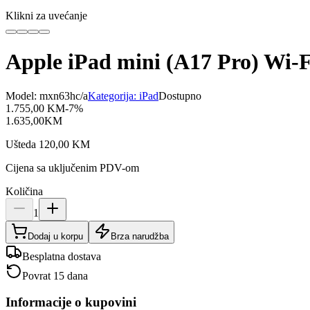
Klikni za uvećanje
Apple iPad mini (A17 Pro) Wi-
Model:
mxn63hc/a
Kategorija:
iPad
Dostupno
1.755,00
KM
-
7
%
1.635,00
KM
Ušteda
120,00
KM
Cijena sa uključenim PDV-om
Količina
1
Dodaj u korpu
Brza narudžba
Besplatna dostava
Povrat 15 dana
Informacije o kupovini