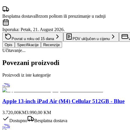
Besplatna dostava
Brzom poštom ili preuzimanje u radnji
Isporuka:
Petak, 21. August 2026.
Povrat u roku od
15
dana
PDV uključen u cijenu
V
Opis
Specifikacije
Recenzije
Učitavanje...
Povezani proizvodi
Proizvodi iz iste kategorije
-
7
%
Apple 13-inch iPad Air (M4) Cellular 512GB - Blue
3.720,00
KM
3.990,00
KM
Dostupno
Besplatna dostava
-
7
%