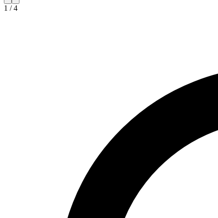
1
/
4