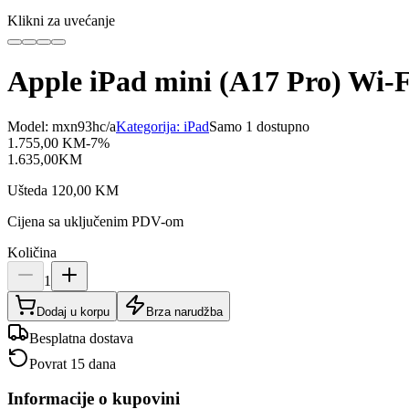
Klikni za uvećanje
Apple iPad mini (A17 Pro) Wi-
Model:
mxn93hc/a
Kategorija:
iPad
Samo 1 dostupno
1.755,00
KM
-
7
%
1.635,00
KM
Ušteda
120,00
KM
Cijena sa uključenim PDV-om
Količina
1
Dodaj u korpu
Brza narudžba
Besplatna dostava
Povrat 15 dana
Informacije o kupovini