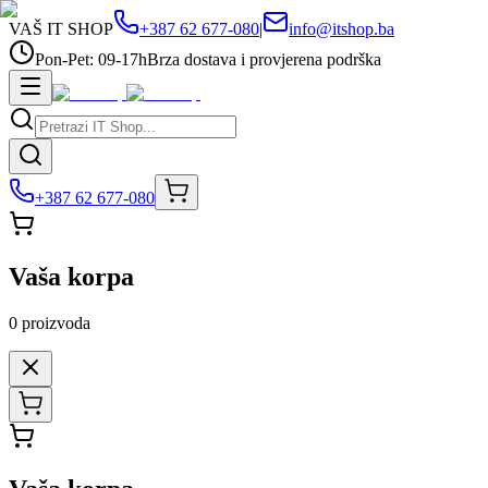
VAŠ IT SHOP
+387 62 677-080
|
info@itshop.ba
Pon-Pet: 09-17h
Brza dostava i provjerena podrška
+387 62 677-080
Vaša korpa
0
proizvoda