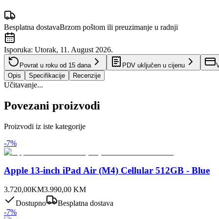
Besplatna dostava
Brzom poštom ili preuzimanje u radnji
Isporuka:
Utorak, 11. August 2026.
Povrat u roku od
15
dana
PDV uključen u cijenu
V
Opis
Specifikacije
Recenzije
Učitavanje...
Povezani proizvodi
Proizvodi iz iste kategorije
-
7
%
Apple 13-inch iPad Air (M4) Cellular 512GB - Blue
3.720,00
KM
3.990,00
KM
Dostupno
Besplatna dostava
-
7
%