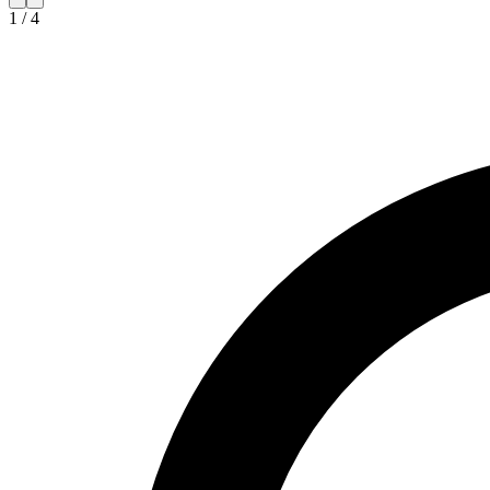
1
/
4