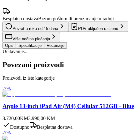
Besplatna dostava
Brzom poštom ili preuzimanje u radnji
Povrat u roku od
15
dana
PDV uključen u cijenu
Više načina plaćanja
Opis
Specifikacije
Recenzije
Učitavanje...
Povezani proizvodi
Proizvodi iz iste kategorije
-
7
%
Apple 13-inch iPad Air (M4) Cellular 512GB - Blue
3.720,00
KM
3.990,00
KM
Dostupno
Besplatna dostava
-
7
%