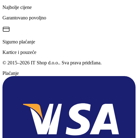
Najbolje cijene
Garantovano povoljno
Sigurno plaćanje
Kartice i pouzeće
©
2015
–
2026
IT Shop d.o.o.
. Sva prava pridržana.
Plaćanje