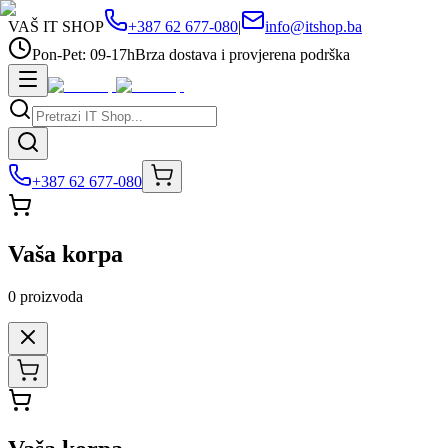
VAŠ IT SHOP
+387 62 677-080
|
info@itshop.ba
Pon-Pet: 09-17h
Brza dostava i provjerena podrška
+387 62 677-080
Vaša korpa
0
proizvoda