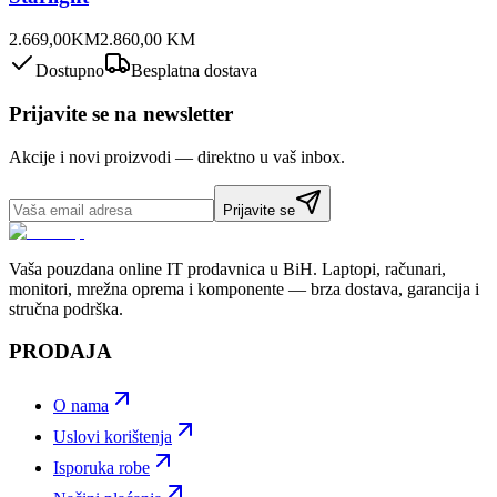
2.669,00
KM
2.860,00
KM
Dostupno
Besplatna dostava
Prijavite se na newsletter
Akcije i novi proizvodi — direktno u vaš inbox.
Prijavite se
Vaša pouzdana online IT prodavnica u BiH. Laptopi, računari,
monitori, mrežna oprema i komponente — brza dostava, garancija i
stručna podrška.
PRODAJA
O nama
Uslovi korištenja
Isporuka robe