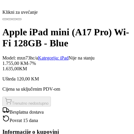
Klikni za uvećanje
Apple iPad mini (A17 Pro) Wi-
Fi 128GB - Blue
Model:
mxn73hc/a
Kategorija:
iPad
Nije na stanju
1.755,00
KM
-
7
%
1.635,00
KM
Ušteda
120,00
KM
Cijena sa uključenim PDV-om
Trenutno nedostupno
Besplatna dostava
Povrat 15 dana
Informacije o kupovini