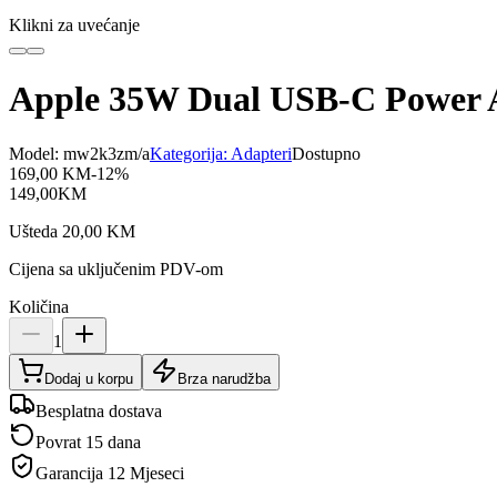
Klikni za uvećanje
Apple 35W Dual USB-C Power A
Model:
mw2k3zm/a
Kategorija:
Adapteri
Dostupno
169,00
KM
-
12
%
149,00
KM
Ušteda
20,00
KM
Cijena sa uključenim PDV-om
Količina
1
Dodaj u korpu
Brza narudžba
Besplatna dostava
Povrat 15 dana
Garancija
12 Mjeseci