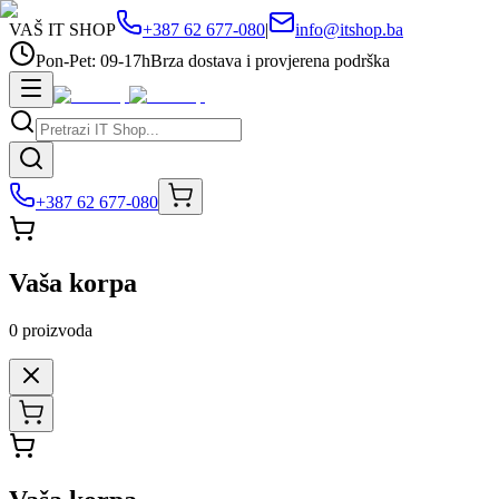
VAŠ IT SHOP
+387 62 677-080
|
info@itshop.ba
Pon-Pet: 09-17h
Brza dostava i provjerena podrška
+387 62 677-080
Vaša korpa
0
proizvoda