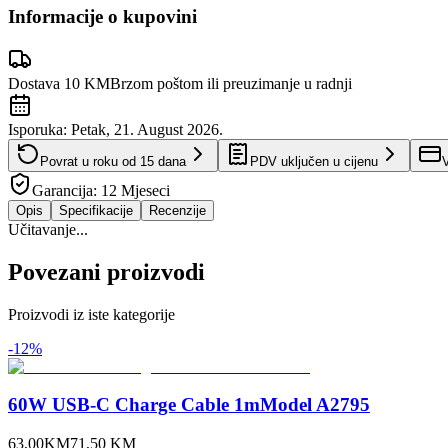
Informacije o kupovini
Dostava 10 KM
Brzom poštom ili preuzimanje u radnji
Isporuka:
Petak, 21. August 2026.
Povrat u roku od
15
dana
PDV uključen u cijenu
V
Garancija:
12 Mjeseci
Opis
Specifikacije
Recenzije
Učitavanje...
Povezani proizvodi
Proizvodi iz iste kategorije
-
12
%
60W USB-C Charge Cable 1mModel A2795
63,00
KM
71,50
KM