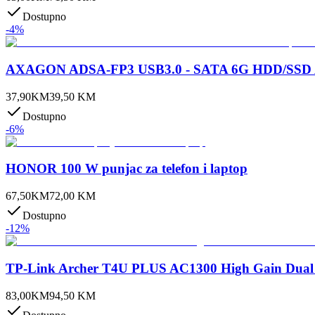
Dostupno
-
4
%
AXAGON ADSA-FP3 USB3.0 - SATA 6G HDD/SSD Ad
37,90
KM
39,50
KM
Dostupno
-
6
%
HONOR 100 W punjac za telefon i laptop
67,50
KM
72,00
KM
Dostupno
-
12
%
TP-Link Archer T4U PLUS AC1300 High Gain Dual 
83,00
KM
94,50
KM