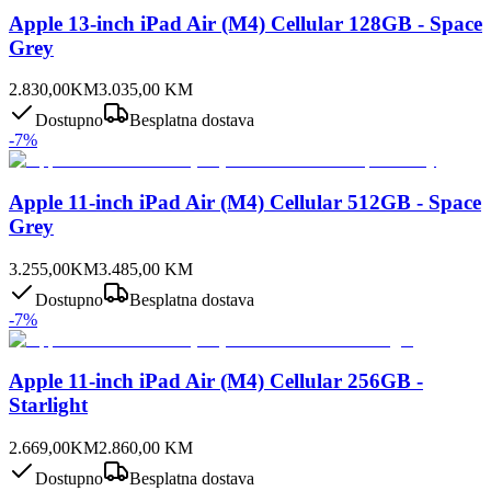
Apple 13-inch iPad Air (M4) Cellular 128GB - Space
Grey
2.830,00
KM
3.035,00
KM
Dostupno
Besplatna dostava
-
7
%
Apple 11-inch iPad Air (M4) Cellular 512GB - Space
Grey
3.255,00
KM
3.485,00
KM
Dostupno
Besplatna dostava
-
7
%
Apple 11-inch iPad Air (M4) Cellular 256GB -
Starlight
2.669,00
KM
2.860,00
KM
Dostupno
Besplatna dostava