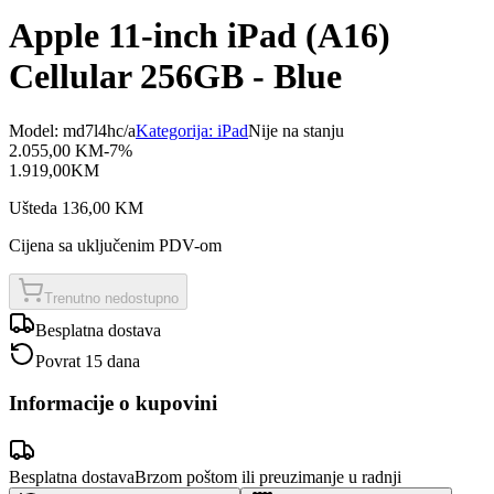
Apple 11-inch iPad (A16)
Cellular 256GB - Blue
Model:
md7l4hc/a
Kategorija:
iPad
Nije na stanju
2.055,00
KM
-
7
%
1.919,00
KM
Ušteda
136,00
KM
Cijena sa uključenim PDV-om
Trenutno nedostupno
Besplatna dostava
Povrat 15 dana
Informacije o kupovini
Besplatna dostava
Brzom poštom ili preuzimanje u radnji