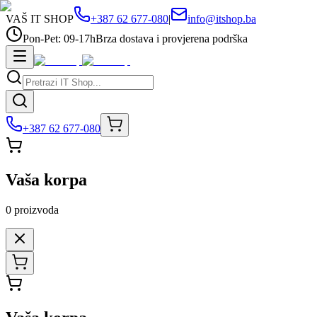
VAŠ IT SHOP
+387 62 677-080
|
info@itshop.ba
Pon-Pet: 09-17h
Brza dostava i provjerena podrška
+387 62 677-080
Vaša korpa
0
proizvoda