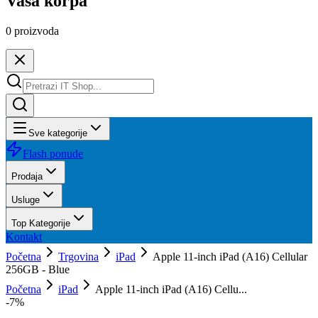
Vaša korpa
0
proizvoda
Sve kategorije
Flash ponude
Prodaja
Usluge
Top Kategorije
Kontakt
Početna
Trgovina
iPad
Apple 11-inch iPad (A16) Cellular
256GB - Blue
Početna
iPad
Apple 11-inch iPad (A16) Cellu...
-
7
%