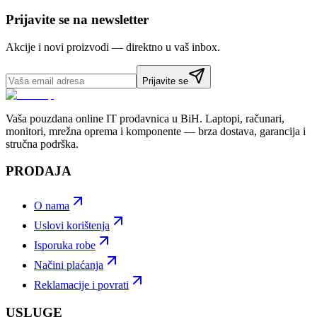
Prijavite se na newsletter
Akcije i novi proizvodi — direktno u vaš inbox.
Prijavite se
Vaša pouzdana online IT prodavnica u BiH. Laptopi, računari,
monitori, mrežna oprema i komponente — brza dostava, garancija i
stručna podrška.
PRODAJA
O nama
Uslovi korištenja
Isporuka robe
Načini plaćanja
Reklamacije i povrati
USLUGE