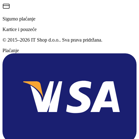
Sigurno plaćanje
Kartice i pouzeće
©
2015
–
2026
IT Shop d.o.o.
. Sva prava pridržana.
Plaćanje