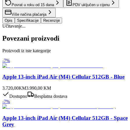
Povrat u roku od
15
dana
PDV uključen u cijenu
Više načina plaćanja
Opis
Specifikacije
Recenzije
Učitavanje...
Povezani proizvodi
Proizvodi iz iste kategorije
-
7
%
Apple 13-inch iPad Air (M4) Cellular 512GB - Blue
3.720,00
KM
3.990,00
KM
Dostupno
Besplatna dostava
-
7
%
Apple 13-inch iPad Air (M4) Cellular 512GB - Space
Grey