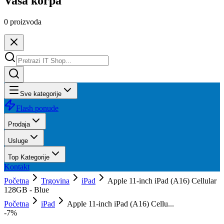
Vaša korpa
0
proizvoda
Sve kategorije
Flash ponude
Prodaja
Usluge
Top Kategorije
Kontakt
Početna
Trgovina
iPad
Apple 11-inch iPad (A16) Cellular
128GB - Blue
Početna
iPad
Apple 11-inch iPad (A16) Cellu...
-
7
%