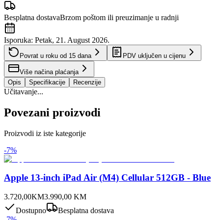
Besplatna dostava
Brzom poštom ili preuzimanje u radnji
Isporuka:
Petak, 21. August 2026.
Povrat u roku od
15
dana
PDV uključen u cijenu
Više načina plaćanja
Opis
Specifikacije
Recenzije
Učitavanje...
Povezani proizvodi
Proizvodi iz iste kategorije
-
7
%
Apple 13-inch iPad Air (M4) Cellular 512GB - Blue
3.720,00
KM
3.990,00
KM
Dostupno
Besplatna dostava
-
7
%