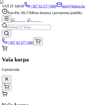
VAŠ IT SHOP
+387 62 677-080
|
info@itshop.ba
Pon-Pet: 09-17h
Brza dostava i provjerena podrška
+387 62 677-080
Vaša korpa
0
proizvoda