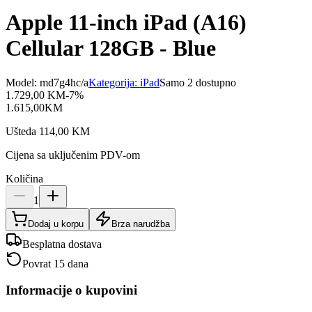
Apple 11-inch iPad (A16)
Cellular 128GB - Blue
Model:
md7g4hc/a
Kategorija:
iPad
Samo 2 dostupno
1.729,00
KM
-
7
%
1.615,00
KM
Ušteda
114,00
KM
Cijena sa uključenim PDV-om
Količina
1
Dodaj u korpu
Brza narudžba
Besplatna dostava
Povrat 15 dana
Informacije o kupovini