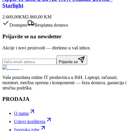
Starlight
2.669,00
KM
2.860,00
KM
Dostupno
Besplatna dostava
Prijavite se na newsletter
Akcije i novi proizvodi — direktno u vaš inbox.
Prijavite se
Vaša pouzdana online IT prodavnica u BiH. Laptopi, računari,
monitori, mrežna oprema i komponente — brza dostava, garancija i
stručna podrška.
PRODAJA
O nama
Uslovi korištenja
Isporuka robe