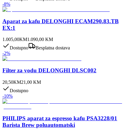
-
8
%
Aparat za kafu DELONGHI ECAM290.83.TB
EX:1
1.005,00
KM
1.090,00
KM
Dostupno
Besplatna dostava
-
2
%
Filter za vodu DELONGHI DLSC002
20,50
KM
21,00
KM
Dostupno
-
10
%
PHILIPS aparat za espresso kafu PSA3228/01
Barista Brew poluautomatski