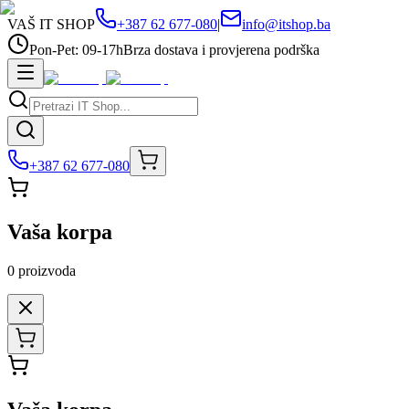
VAŠ IT SHOP
+387 62 677-080
|
info@itshop.ba
Pon-Pet: 09-17h
Brza dostava i provjerena podrška
+387 62 677-080
Vaša korpa
0
proizvoda