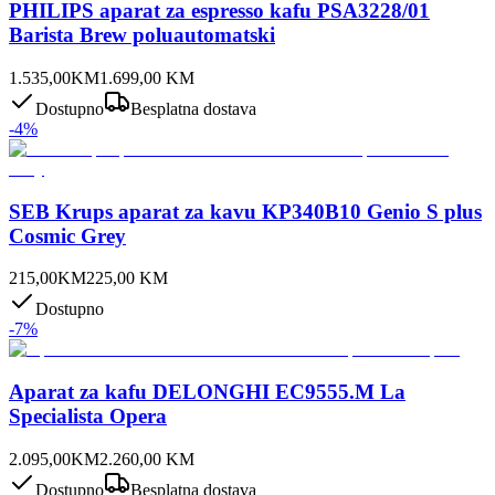
PHILIPS aparat za espresso kafu PSA3228/01
Barista Brew poluautomatski
1.535,00
KM
1.699,00
KM
Dostupno
Besplatna dostava
-
4
%
SEB Krups aparat za kavu KP340B10 Genio S plus
Cosmic Grey
215,00
KM
225,00
KM
Dostupno
-
7
%
Aparat za kafu DELONGHI EC9555.M La
Specialista Opera
2.095,00
KM
2.260,00
KM
Dostupno
Besplatna dostava