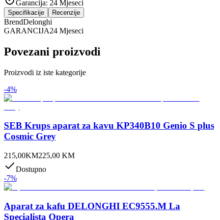
Garancija:
24 Mjeseci
Specifikacije
Recenzije
Brend
Delonghi
GARANCIJA
24 Mjeseci
Povezani proizvodi
Proizvodi iz iste kategorije
-
4
%
SEB Krups aparat za kavu KP340B10 Genio S plus
Cosmic Grey
215,00
KM
225,00
KM
Dostupno
-
7
%
Aparat za kafu DELONGHI EC9555.M La
Specialista Opera