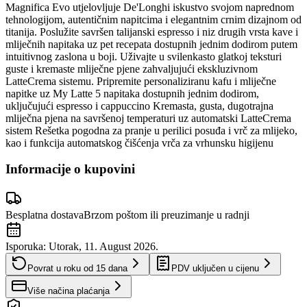
Magnifica Evo utjelovljuje De'Longhi iskustvo svojom naprednom
tehnologijom, autentičnim napitcima i elegantnim crnim dizajnom od
titanija. Poslužite savršen talijanski espresso i niz drugih vrsta kave i
mliječnih napitaka uz pet recepata dostupnih jednim dodirom putem
intuitivnog zaslona u boji. Uživajte u svilenkasto glatkoj teksturi
guste i kremaste mliječne pjene zahvaljujući ekskluzivnom
LatteCrema sistemu. Pripremite personaliziranu kafu i mliječne
napitke uz My Latte 5 napitaka dostupnih jednim dodirom,
uključujući espresso i cappuccino Kremasta, gusta, dugotrajna
mliječna pjena na savršenoj temperaturi uz automatski LatteCrema
sistem Rešetka pogodna za pranje u perilici posuđa i vrč za mlijeko,
kao i funkcija automatskog čišćenja vrča za vrhunsku higijenu
Informacije o kupovini
Besplatna dostava
Brzom poštom ili preuzimanje u radnji
Isporuka:
Utorak, 11. August 2026.
Povrat u roku od
15
dana
PDV uključen u cijenu
Više načina plaćanja