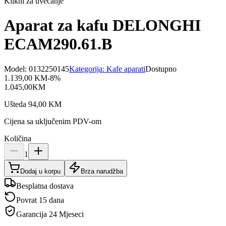
Klikni za uvećanje
Aparat za kafu DELONGHI
ECAM290.61.B
Model:
0132250145
Kategorija:
Kafe aparati
Dostupno
1.139,00
KM
-
8
%
1.045,00
KM
Ušteda
94,00
KM
Cijena sa uključenim PDV-om
Količina
1
Dodaj u korpu
Brza narudžba
Besplatna dostava
Povrat 15 dana
Garancija
24 Mjeseci