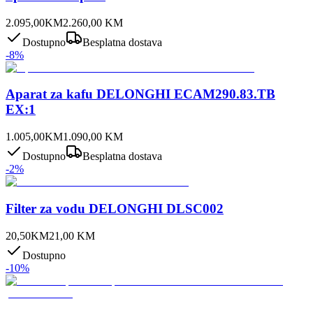
2.095,00
KM
2.260,00
KM
Dostupno
Besplatna dostava
-
8
%
Aparat za kafu DELONGHI ECAM290.83.TB
EX:1
1.005,00
KM
1.090,00
KM
Dostupno
Besplatna dostava
-
2
%
Filter za vodu DELONGHI DLSC002
20,50
KM
21,00
KM
Dostupno
-
10
%