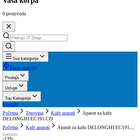
Vaša korpa
0
proizvoda
Sve kategorije
Flash ponude
Prodaja
Usluge
Top Kategorije
Kontakt
Početna
Trgovina
Kafe aparati
Aparat za kafu
DELONGHI EC191.CD
Početna
Kafe aparati
Aparat za kafu DELONGHI EC191....
-
13
%