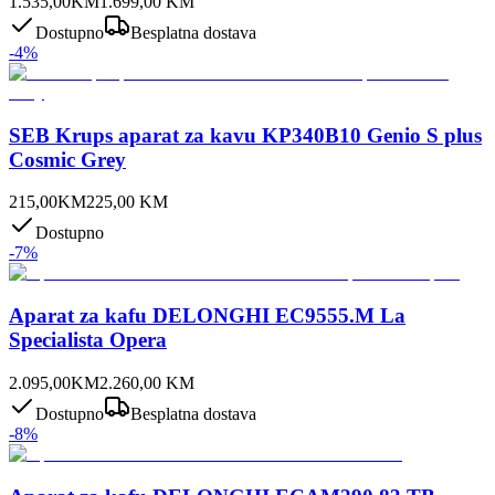
1.535,00
KM
1.699,00
KM
Dostupno
Besplatna dostava
-
4
%
SEB Krups aparat za kavu KP340B10 Genio S plus
Cosmic Grey
215,00
KM
225,00
KM
Dostupno
-
7
%
Aparat za kafu DELONGHI EC9555.M La
Specialista Opera
2.095,00
KM
2.260,00
KM
Dostupno
Besplatna dostava
-
8
%