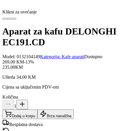
Klikni za uvećanje
Aparat za kafu DELONGHI
EC191.CD
Model:
0132104149
Kategorija:
Kafe aparati
Dostupno
269,00
KM
-
13
%
235,00
KM
Ušteda
34,00
KM
Cijena sa uključenim PDV-om
Količina
1
Dodaj u korpu
Brza narudžba
Besplatna dostava