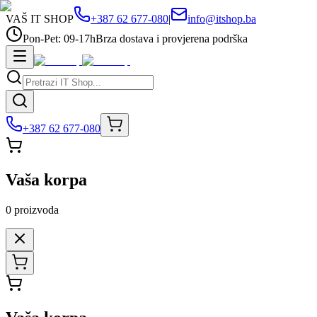
VAŠ IT SHOP
+387 62 677-080
|
info@itshop.ba
Pon-Pet: 09-17h
Brza dostava i provjerena podrška
+387 62 677-080
Vaša korpa
0
proizvoda