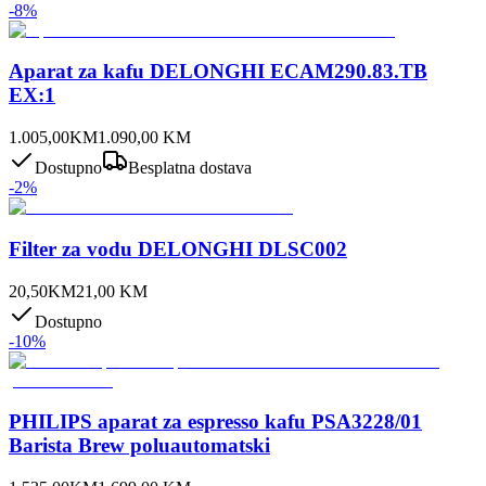
-
8
%
Aparat za kafu DELONGHI ECAM290.83.TB
EX:1
1.005,00
KM
1.090,00
KM
Dostupno
Besplatna dostava
-
2
%
Filter za vodu DELONGHI DLSC002
20,50
KM
21,00
KM
Dostupno
-
10
%
PHILIPS aparat za espresso kafu PSA3228/01
Barista Brew poluautomatski