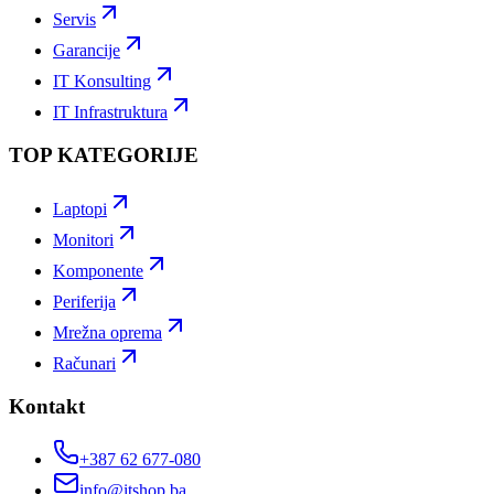
Servis
Garancije
IT Konsulting
IT Infrastruktura
TOP KATEGORIJE
Laptopi
Monitori
Komponente
Periferija
Mrežna oprema
Računari
Kontakt
+387 62 677-080
info@itshop.ba