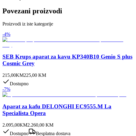
Povezani proizvodi
Proizvodi iz iste kategorije
-
4
%
SEB Krups aparat za kavu KP340B10 Genio S plus
Cosmic Grey
215,00
KM
225,00
KM
Dostupno
-
7
%
Aparat za kafu DELONGHI EC9555.M La
Specialista Opera
2.095,00
KM
2.260,00
KM
Dostupno
Besplatna dostava