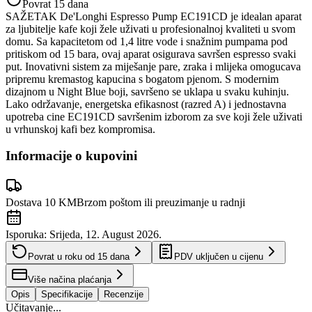
Povrat 15 dana
SAŽETAK De'Longhi Espresso Pump EC191CD je idealan aparat
za ljubitelje kafe koji žele uživati u profesionalnoj kvaliteti u svom
domu. Sa kapacitetom od 1,4 litre vode i snažnim pumpama pod
pritiskom od 15 bara, ovaj aparat osigurava savršen espresso svaki
put. Inovativni sistem za miješanje pare, zraka i mlijeka omogucava
pripremu kremastog kapucina s bogatom pjenom. S modernim
dizajnom u Night Blue boji, savršeno se uklapa u svaku kuhinju.
Lako održavanje, energetska efikasnost (razred A) i jednostavna
upotreba cine EC191CD savršenim izborom za sve koji žele uživati
u vrhunskoj kafi bez kompromisa.
Informacije o kupovini
Dostava 10 KM
Brzom poštom ili preuzimanje u radnji
Isporuka:
Srijeda, 12. August 2026.
Povrat u roku od
15
dana
PDV uključen u cijenu
Više načina plaćanja
Opis
Specifikacije
Recenzije
Učitavanje...