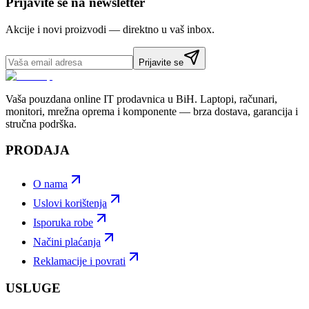
Prijavite se na newsletter
Akcije i novi proizvodi — direktno u vaš inbox.
Prijavite se
Vaša pouzdana online IT prodavnica u BiH. Laptopi, računari,
monitori, mrežna oprema i komponente — brza dostava, garancija i
stručna podrška.
PRODAJA
O nama
Uslovi korištenja
Isporuka robe
Načini plaćanja
Reklamacije i povrati
USLUGE