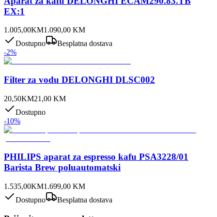
Aparat za kafu DELONGHI ECAM290.83.TB
EX:1
1.005,00
KM
1.090,00
KM
Dostupno
Besplatna dostava
-
2
%
Filter za vodu DELONGHI DLSC002
20,50
KM
21,00
KM
Dostupno
-
10
%
PHILIPS aparat za espresso kafu PSA3228/01
Barista Brew poluautomatski
1.535,00
KM
1.699,00
KM
Dostupno
Besplatna dostava