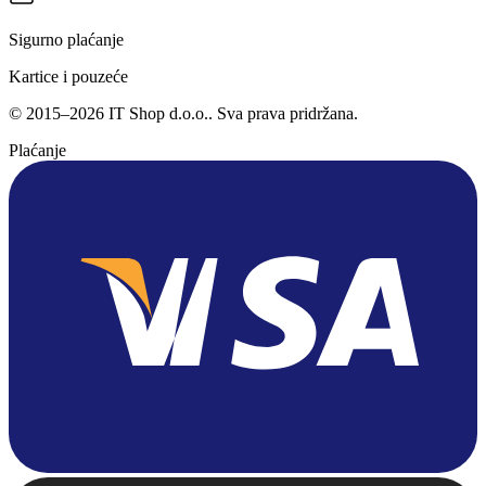
Sigurno plaćanje
Kartice i pouzeće
©
2015
–
2026
IT Shop d.o.o.
. Sva prava pridržana.
Plaćanje